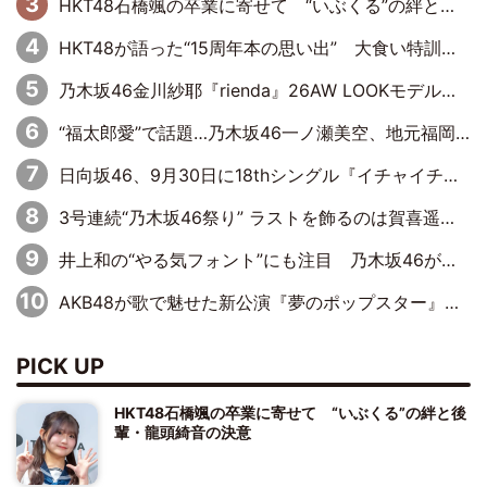
HKT48石橋颯の卒業に寄せて “いぶくる”の絆と後輩・龍頭綺音の決意
HKT48が語った“15周年本の思い出” 大食い特訓・守護霊企画・制服グラビア…盛りだくさんの裏話
乃木坂46金川紗耶『rienda』26AW LOOKモデルに就任
“福太郎愛”で話題…乃木坂46一ノ瀬美空、地元福岡『めんべい25周年トップサポーター』に就任
日向坂46、9月30日に18thシングル『イチャイチャ虫』の発売決定！ フォーメーションは『日向坂で会いましょう』にて発表
3号連続“乃木坂46祭り” ラストを飾るのは賀喜遥香…5年ぶりの登場に「5年分大人になった私を見ていただけたら」
井上和の“やる気フォント”にも注目 乃木坂46が挑んだ書道パフォーマンスの舞台裏
AKB48が歌で魅せた新公演『夢のポップスター』 初日から全身全霊のステージ
PICK UP
HKT48石橋颯の卒業に寄せて “いぶくる”の絆と後
輩・龍頭綺音の決意