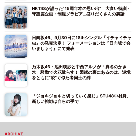
HKT48が語った“15周年本の思い出” 大食い特訓・
守護霊企画・制服グラビア…盛りだくさんの裏話
日向坂46、9月30日に18thシングル『イチャイチャ
虫』の発売決定！ フォーメーションは『日向坂で会
いましょう』にて発表
乃木坂46・池田瑛紗と中西アルノが「真冬のかき
氷」騒動で火花散らす！ 因縁の裏にあるのは、逆境
をともに“凌”ぐ似た者同士の絆
「ジョキジョキと切っていく感じ」STU48中村舞、
新しい挑戦は自らの手で
ARCHIVE