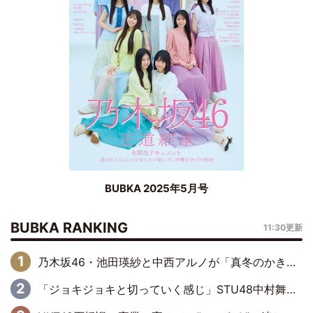
BUBKA 2025年5月号
BUBKA RANKING
11:30更新
乃木坂46・池田瑛紗と中西アルノが「真冬のかき氷」騒動で火花散らす！ 因縁の裏にあるのは、逆境をともに“凌”ぐ似た者同士の絆
「ジョキジョキと切っていく感じ」STU48中村舞、新しい挑戦は自らの手で