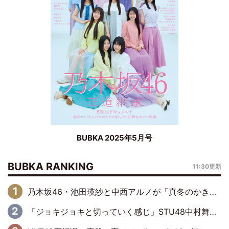
BUBKA 2025年5月号
BUBKA RANKING
11:30更新
乃木坂46・池田瑛紗と中西アルノが「真冬のかき氷」騒動で火花散らす！ 因縁の裏にあるのは、逆境をともに“凌”ぐ似た者同士の絆
「ジョキジョキと切っていく感じ」STU48中村舞、新しい挑戦は自らの手で