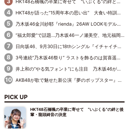
HKT48石橋颯の卒業に寄せて “いぶくる”の絆と後輩・龍頭綺音の決意
HKT48が語った“15周年本の思い出” 大食い特訓・守護霊企画・制服グラビア…盛りだくさんの裏話
乃木坂46金川紗耶『rienda』26AW LOOKモデルに就任
“福太郎愛”で話題…乃木坂46一ノ瀬美空、地元福岡『めんべい25周年トップサポーター』に就任
日向坂46、9月30日に18thシングル『イチャイチャ虫』の発売決定！ フォーメーションは『日向坂で会いましょう』にて発表
3号連続“乃木坂46祭り” ラストを飾るのは賀喜遥香…5年ぶりの登場に「5年分大人になった私を見ていただけたら」
井上和の“やる気フォント”にも注目 乃木坂46が挑んだ書道パフォーマンスの舞台裏
AKB48が歌で魅せた新公演『夢のポップスター』 初日から全身全霊のステージ
PICK UP
HKT48石橋颯の卒業に寄せて “いぶくる”の絆と後
輩・龍頭綺音の決意