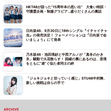
HKT48が語った“15周年本の思い出” 大食い特訓・
守護霊企画・制服グラビア…盛りだくさんの裏話
日向坂46、9月30日に18thシングル『イチャイチャ
虫』の発売決定！ フォーメーションは『日向坂で会
いましょう』にて発表
乃木坂46・池田瑛紗と中西アルノが「真冬のかき
氷」騒動で火花散らす！ 因縁の裏にあるのは、逆境
をともに“凌”ぐ似た者同士の絆
「ジョキジョキと切っていく感じ」STU48中村舞、
新しい挑戦は自らの手で
ARCHIVE