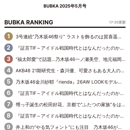
BUBKA 2025年5月号
BUBKA RANKING
17:30更新
3号連続“乃木坂46祭り” ラストを飾るのは賀喜遥香…5年ぶりの登場に「5年分大人になった私を見ていただけたら」
『証言TIF～アイドル戦国時代とはなんだったのか～』第6回：でんぱ組.inc・古川未鈴×相沢梨紗「『ハロプロやりたかったな』って言ったら、夢眠ねむさんに『てめえはでんぱ組．incなんだよ！』って肩パンされて(笑)」
“福太郎愛”で話題…乃木坂46一ノ瀬美空、地元福岡『めんべい25周年トップサポーター』に就任
AKB48 21期研究生・森川優、可愛さもある大人の女性に
乃木坂46金川紗耶『rienda』26AW LOOKモデルに就任
『証言TIF～アイドル戦国時代とはなんだったのか～』第11回：私立恵比寿中学・真山りか×安本彩花「TIFで10年ぶりのキョンシーメイクをしたら、場を完全に引かせてしまって。時代が変わったんだなって」
甥っ子誕生の松田好花、京都で“ふたつの家族”をはしご！ “母”黒谷友香に見送られ、“父”松岡昌宏とはハシゴ酒
『証言TIF～アイドル戦国時代とはなんだったのか～』第10回：さくら学院・武藤彩未×飯田らうら「正直、中3で辞めるというのを信じてなくて。そう言われてはいたけど、嘘でしょって」
井上和の“やる気フォント”にも注目 乃木坂46が挑んだ書道パフォーマンスの舞台裏