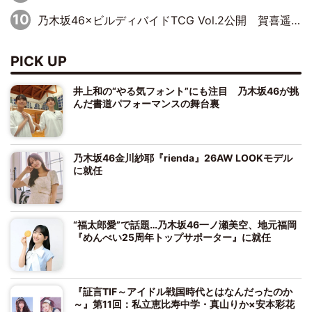
乃木坂46×ビルディバイドTCG Vol.2公開 賀喜遥香＆田村真佑が『京まふ』ステージに登壇
PICK UP
井上和の“やる気フォント”にも注目 乃木坂46が挑
んだ書道パフォーマンスの舞台裏
乃木坂46金川紗耶『rienda』26AW LOOKモデル
に就任
“福太郎愛”で話題…乃木坂46一ノ瀬美空、地元福岡
『めんべい25周年トップサポーター』に就任
『証言TIF～アイドル戦国時代とはなんだったのか
～』第11回：私立恵比寿中学・真山りか×安本彩花