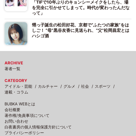
「TIFで10年ぶりのキョンシーメイクをしたら、場
を完全に引かせてしまって。時代が変わったんだな
って」
甥っ子誕生の松田好花、京都で“ふたつの家族”をは
しご！ “母”黒谷友香に見送られ、“父”松岡昌宏とは
ハシゴ酒
ARCHIVE
著者一覧
CATEGORY
アイドル・芸能
カルチャー
グルメ
社会
スポーツ
連載・コラム
BUBKA WEBとは
会社概要
著作権/免責事項について
お問い合わせ
白夜書房の個人情報保護方針について
プライバシーポリシー