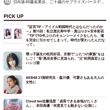
日向坂46藤嶌果歩、二十歳のサプライズバースデーに大喜び「頼られる先輩になれるように努力していきたい」
PICK UP
『証言TIF～アイドル戦国時代とはなんだったのか
～』第11回：私立恵比寿中学・真山りか×安本彩花
「TIFで10年ぶりのキョンシーメイクをしたら、場
を完全に引かせてしまって。時代が変わったんだな
って」
甥っ子誕生の松田好花、京都で“ふたつの家族”をは
しご！ “母”黒谷友香に見送られ、“父”松岡昌宏とは
ハシゴ酒
AKB48 21期研究生・森川優、可愛さもある大人の
女性に
Cloud ten佐藤流星「成長できる余地がたくさ
ん」、本田高優「何度見ても飽きない公演に」