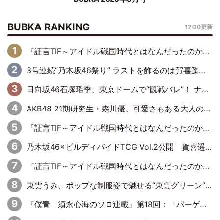
BUBKA RANKING
17:30更新
『証言TIF～アイドル戦国時代とはなんだったのか～』第6回：でんぱ組.inc・古川未鈴×相沢梨紗「『ハロプロやりたかったな』って言ったら、夢眠ねむさんに『てめえはでんぱ組．incなんだよ！』って肩パンされて(笑)」
3号連続“乃木坂46祭り” ラストを飾るのは賀喜遥香…5年ぶりの登場に「5年分大人になった私を見ていただけたら」
日向坂46石塚瑶季、東京ドームで“観戦バレ”！ ナイツ・塙も認めた「巨人に詳しすぎるアイドル」は元VENUSスクール生で杉内コーチ推し⁉
AKB48 21期研究生・森川優、可愛さもある大人の女性に
『証言TIF～アイドル戦国時代とはなんだったのか～』第10回：さくら学院・武藤彩未×飯田らうら「正直、中3で辞めるというのを信じてなくて。そう言われてはいたけど、嘘でしょって」
乃木坂46×ビルディバイドTCG Vol.2公開 賀喜遥香＆田村真佑が『京まふ』ステージに登壇
『証言TIF～アイドル戦国時代とはなんだったのか～』第8回：Negicco・Nao☆×Megu×Kaede「東京からオファーが来たのと、梨の皮剥きとどっちが大事なんだって」
東雲うみ、ポップな制服姿で魅せる“東雲グリーン”の正体
『僕青 須永心海のソロ連載』第18回：「バーゲンセールハンターみうな inしまむら」編