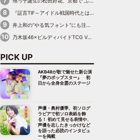
甥っ子誕生の松田好花、京都で“ふたつの家族”をはしご！ “母”黒谷友香に見送られ、“父”松岡昌宏とはハシゴ酒
『証言TIF～アイドル戦国時代とはなんだったのか～』第10回：さくら学院・武藤彩未×飯田らうら「正直、中3で辞めるというのを信じてなくて。そう言われてはいたけど、嘘でしょって」
井上和の“やる気フォント”にも注目 乃木坂46が挑んだ書道パフォーマンスの舞台裏
乃木坂46×ビルディバイドTCG Vol.2公開 賀喜遥香＆田村真佑が『京まふ』ステージに登壇
PICK UP
AKB48が歌で魅せた新公演
『夢のポップスター』 初
日から全身全霊のステージ
声優・奥村優季、初ソログ
ラビアで初ソロ表紙を飾
る！ 初めて見せる表情や、
声優を志したきっかけなど
を語った必読のインタビュ
ーを掲載