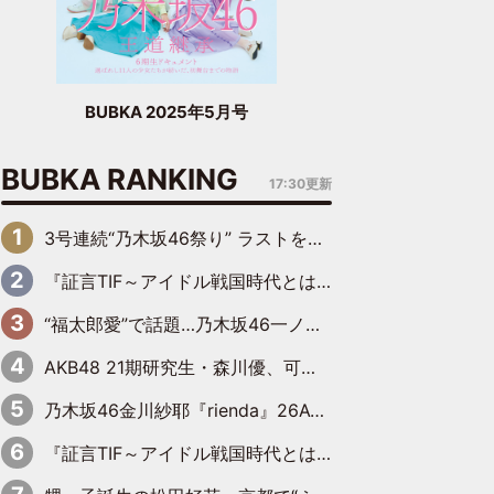
BUBKA 2025年5月号
BUBKA RANKING
17:30更新
3号連続“乃木坂46祭り” ラストを飾るのは賀喜遥香…5年ぶりの登場に「5年分大人になった私を見ていただけたら」
『証言TIF～アイドル戦国時代とはなんだったのか～』第6回：でんぱ組.inc・古川未鈴×相沢梨紗「『ハロプロやりたかったな』って言ったら、夢眠ねむさんに『てめえはでんぱ組．incなんだよ！』って肩パンされて(笑)」
“福太郎愛”で話題…乃木坂46一ノ瀬美空、地元福岡『めんべい25周年トップサポーター』に就任
AKB48 21期研究生・森川優、可愛さもある大人の女性に
乃木坂46金川紗耶『rienda』26AW LOOKモデルに就任
『証言TIF～アイドル戦国時代とはなんだったのか～』第11回：私立恵比寿中学・真山りか×安本彩花「TIFで10年ぶりのキョンシーメイクをしたら、場を完全に引かせてしまって。時代が変わったんだなって」