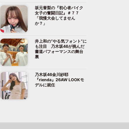
坂元誉梨の『初心者バイク
女子の奮闘日記』＃７７
「我慢大会してません
か？」
井上和の“やる気フォント”に
も注目 乃木坂46が挑んだ
書道パフォーマンスの舞台
裏
乃木坂46金川紗耶
『rienda』26AW LOOKモ
デルに就任