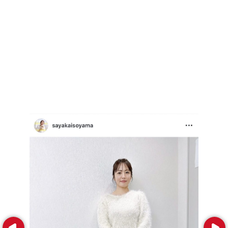
Prev
Next