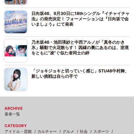
日向坂46、9月30日に18thシングル『イチャイチャ
虫』の発売決定！ フォーメーションは『日向坂で会
いましょう』にて発表
乃木坂46・池田瑛紗と中西アルノが「真冬のかき
氷」騒動で火花散らす！ 因縁の裏にあるのは、逆境
をともに“凌”ぐ似た者同士の絆
「ジョキジョキと切っていく感じ」STU48中村舞、
新しい挑戦は自らの手で
ARCHIVE
著者一覧
CATEGORY
アイドル・芸能
カルチャー
グルメ
社会
スポーツ