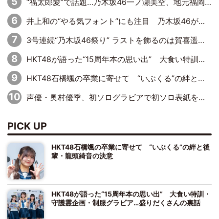
“福太郎愛”で話題…乃木坂46一ノ瀬美空、地元福岡『めんべい25周年トップサポーター』に就任
井上和の“やる気フォント”にも注目 乃木坂46が挑んだ書道パフォーマンスの舞台裏
3号連続“乃木坂46祭り” ラストを飾るのは賀喜遥香…5年ぶりの登場に「5年分大人になった私を見ていただけたら」
HKT48が語った“15周年本の思い出” 大食い特訓・守護霊企画・制服グラビア…盛りだくさんの裏話
HKT48石橋颯の卒業に寄せて “いぶくる”の絆と後輩・龍頭綺音の決意
声優・奥村優季、初ソログラビアで初ソロ表紙を飾る！ 初めて見せる表情や、声優を志したきっかけなどを語った必読のインタビューを掲載
PICK UP
HKT48石橋颯の卒業に寄せて “いぶくる”の絆と後
輩・龍頭綺音の決意
HKT48が語った“15周年本の思い出” 大食い特訓・
守護霊企画・制服グラビア…盛りだくさんの裏話