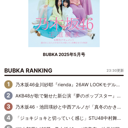
BUBKA 2025年5月号
BUBKA RANKING
23:30更新
乃木坂46金川紗耶『rienda』26AW LOOKモデルに就任
AKB48が歌で魅せた新公演『夢のポップスター』 初日から全身全霊のステージ
乃木坂46・池田瑛紗と中西アルノが「真冬のかき氷」騒動で火花散らす！ 因縁の裏にあるのは、逆境をともに“凌”ぐ似た者同士の絆
「ジョキジョキと切っていく感じ」STU48中村舞、新しい挑戦は自らの手で