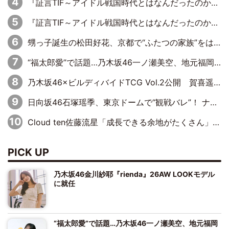
『証言TIF～アイドル戦国時代とはなんだったのか～』第11回：私立恵比寿中学・真山りか×安本彩花「TIFで10年ぶりのキョンシーメイクをしたら、場を完全に引かせてしまって。時代が変わったんだなって」
『証言TIF～アイドル戦国時代とはなんだったのか～』第10回：さくら学院・武藤彩未×飯田らうら「正直、中3で辞めるというのを信じてなくて。そう言われてはいたけど、嘘でしょって」
甥っ子誕生の松田好花、京都で“ふたつの家族”をはしご！ “母”黒谷友香に見送られ、“父”松岡昌宏とはハシゴ酒
“福太郎愛”で話題…乃木坂46一ノ瀬美空、地元福岡『めんべい25周年トップサポーター』に就任
乃木坂46×ビルディバイドTCG Vol.2公開 賀喜遥香＆田村真佑が『京まふ』ステージに登壇
日向坂46石塚瑶季、東京ドームで“観戦バレ”！ ナイツ・塙も認めた「巨人に詳しすぎるアイドル」は元VENUSスクール生で杉内コーチ推し⁉
Cloud ten佐藤流星「成長できる余地がたくさん」、本田高優「何度見ても飽きない公演に」
PICK UP
乃木坂46金川紗耶『rienda』26AW LOOKモデル
に就任
“福太郎愛”で話題…乃木坂46一ノ瀬美空、地元福岡