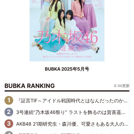
BUBKA 2025年5月号
BUBKA RANKING
5:30更新
『証言TIF～アイドル戦国時代とはなんだったのか～』第6回：でんぱ組.inc・古川未鈴×相沢梨紗「『ハロプロやりたかったな』って言ったら、夢眠ねむさんに『てめえはでんぱ組．incなんだよ！』って肩パンされて(笑)」
3号連続“乃木坂46祭り” ラストを飾るのは賀喜遥香…5年ぶりの登場に「5年分大人になった私を見ていただけたら」
AKB48 21期研究生・森川優、可愛さもある大人の女性に