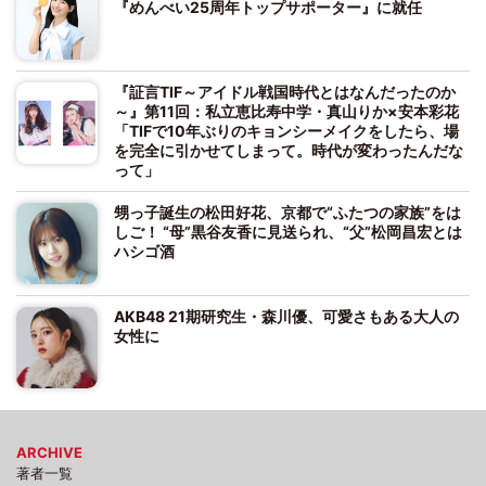
『めんべい25周年トップサポーター』に就任
『証言TIF～アイドル戦国時代とはなんだったのか
～』第11回：私立恵比寿中学・真山りか×安本彩花
「TIFで10年ぶりのキョンシーメイクをしたら、場
を完全に引かせてしまって。時代が変わったんだな
って」
甥っ子誕生の松田好花、京都で“ふたつの家族”をは
しご！ “母”黒谷友香に見送られ、“父”松岡昌宏とは
ハシゴ酒
AKB48 21期研究生・森川優、可愛さもある大人の
女性に
ARCHIVE
著者一覧