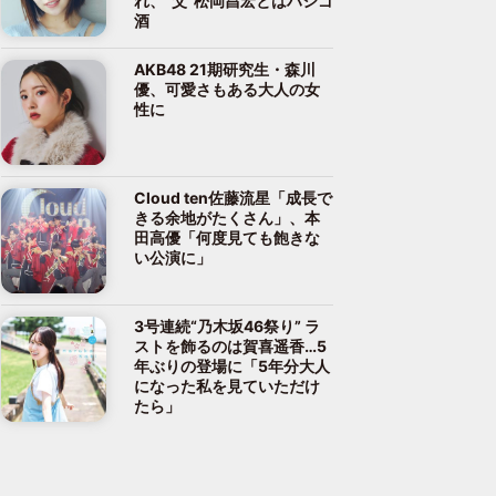
れ、“父”松岡昌宏とはハシゴ
酒
AKB48 21期研究生・森川
優、可愛さもある大人の女
性に
Cloud ten佐藤流星「成長で
きる余地がたくさん」、本
田高優「何度見ても飽きな
い公演に」
3号連続“乃木坂46祭り” ラ
ストを飾るのは賀喜遥香…5
年ぶりの登場に「5年分大人
になった私を見ていただけ
たら」