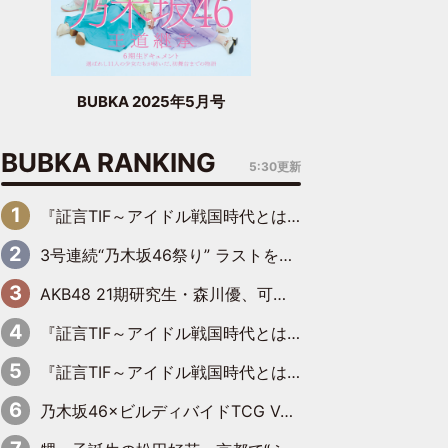
BUBKA 2025年5月号
BUBKA RANKING
5:30更新
『証言TIF～アイドル戦国時代とはなんだったのか～』第6回：でんぱ組.inc・古川未鈴×相沢梨紗「『ハロプロやりたかったな』って言ったら、夢眠ねむさんに『てめえはでんぱ組．incなんだよ！』って肩パンされて(笑)」
3号連続“乃木坂46祭り” ラストを飾るのは賀喜遥香…5年ぶりの登場に「5年分大人になった私を見ていただけたら」
AKB48 21期研究生・森川優、可愛さもある大人の女性に
『証言TIF～アイドル戦国時代とはなんだったのか～』第11回：私立恵比寿中学・真山りか×安本彩花「TIFで10年ぶりのキョンシーメイクをしたら、場を完全に引かせてしまって。時代が変わったんだなって」
『証言TIF～アイドル戦国時代とはなんだったのか～』第10回：さくら学院・武藤彩未×飯田らうら「正直、中3で辞めるというのを信じてなくて。そう言われてはいたけど、嘘でしょって」
乃木坂46×ビルディバイドTCG Vol.2公開 賀喜遥香＆田村真佑が『京まふ』ステージに登壇