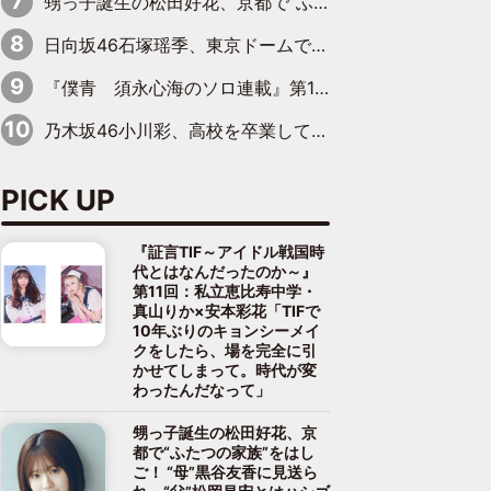
甥っ子誕生の松田好花、京都で“ふたつの家族”をはしご！ “母”黒谷友香に見送られ、“父”松岡昌宏とはハシゴ酒
日向坂46石塚瑶季、東京ドームで“観戦バレ”！ ナイツ・塙も認めた「巨人に詳しすぎるアイドル」は元VENUSスクール生で杉内コーチ推し⁉
『僕青 須永心海のソロ連載』第18回：「バーゲンセールハンターみうな inしまむら」編
乃木坂46小川彩、高校を卒業して初めてのグラビア「大人になった感じがしました(笑)」
PICK UP
『証言TIF～アイドル戦国時
代とはなんだったのか～』
第11回：私立恵比寿中学・
真山りか×安本彩花「TIFで
10年ぶりのキョンシーメイ
クをしたら、場を完全に引
かせてしまって。時代が変
わったんだなって」
甥っ子誕生の松田好花、京
都で“ふたつの家族”をはし
ご！ “母”黒谷友香に見送ら