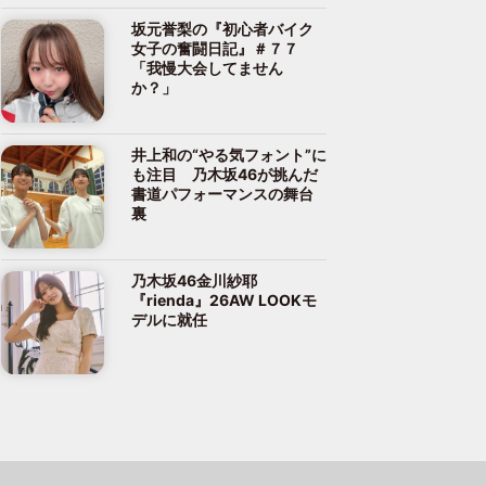
坂元誉梨の『初心者バイク
女子の奮闘日記』＃７７
「我慢大会してません
か？」
井上和の“やる気フォント”に
も注目 乃木坂46が挑んだ
書道パフォーマンスの舞台
裏
乃木坂46金川紗耶
『rienda』26AW LOOKモ
デルに就任