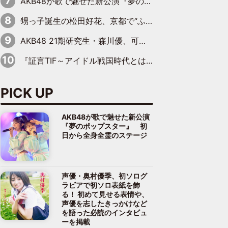
AKB48が歌で魅せた新公演『夢のポップスター』 初日から全身全霊のステージ
甥っ子誕生の松田好花、京都で“ふたつの家族”をはしご！ “母”黒谷友香に見送られ、“父”松岡昌宏とはハシゴ酒
AKB48 21期研究生・森川優、可愛さもある大人の女性に
『証言TIF～アイドル戦国時代とはなんだったのか～』第10回：さくら学院・武藤彩未×飯田らうら「正直、中3で辞めるというのを信じてなくて。そう言われてはいたけど、嘘でしょって」
PICK UP
AKB48が歌で魅せた新公演
『夢のポップスター』 初
日から全身全霊のステージ
声優・奥村優季、初ソログ
ラビアで初ソロ表紙を飾
る！ 初めて見せる表情や、
声優を志したきっかけなど
を語った必読のインタビュ
ーを掲載