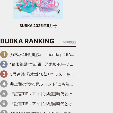
BUBKA 2025年5月号
BUBKA RANKING
5:30更新
乃木坂46金川紗耶『rienda』26AW LOOKモデルに就任
“福太郎愛”で話題…乃木坂46一ノ瀬美空、地元福岡『めんべい25周年トップサポーター』に就任
3号連続“乃木坂46祭り” ラストを飾るのは賀喜遥香…5年ぶりの登場に「5年分大人になった私を見ていただけたら」
井上和の“やる気フォント”にも注目 乃木坂46が挑んだ書道パフォーマンスの舞台裏
『証言TIF～アイドル戦国時代とはなんだったのか～』第6回：でんぱ組.inc・古川未鈴×相沢梨紗「『ハロプロやりたかったな』って言ったら、夢眠ねむさんに『てめえはでんぱ組．incなんだよ！』って肩パンされて(笑)」
『証言TIF～アイドル戦国時代とはなんだったのか～』第11回：私立恵比寿中学・真山りか×安本彩花「TIFで10年ぶりのキョンシーメイクをしたら、場を完全に引かせてしまって。時代が変わったんだなって」