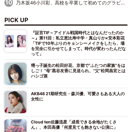
乃木坂46小川彩、高校を卒業して初めてのグラビア「大人になった感じがしました(笑)」
PICK UP
『証言TIF～アイドル戦国時代とはなんだったのか
～』第11回：私立恵比寿中学・真山りか×安本彩花
「TIFで10年ぶりのキョンシーメイクをしたら、場
を完全に引かせてしまって。時代が変わったんだな
って」
甥っ子誕生の松田好花、京都で“ふたつの家族”をは
しご！ “母”黒谷友香に見送られ、“父”松岡昌宏とは
ハシゴ酒
AKB48 21期研究生・森川優、可愛さもある大人の
女性に
Cloud ten佐藤流星「成長できる余地がたくさ
ん」、本田高優「何度見ても飽きない公演に」