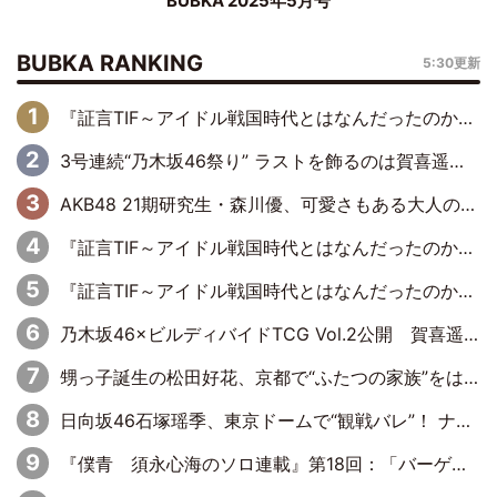
BUBKA 2025年5月号
BUBKA RANKING
5:30更新
『証言TIF～アイドル戦国時代とはなんだったのか～』第6回：でんぱ組.inc・古川未鈴×相沢梨紗「『ハロプロやりたかったな』って言ったら、夢眠ねむさんに『てめえはでんぱ組．incなんだよ！』って肩パンされて(笑)」
3号連続“乃木坂46祭り” ラストを飾るのは賀喜遥香…5年ぶりの登場に「5年分大人になった私を見ていただけたら」
AKB48 21期研究生・森川優、可愛さもある大人の女性に
『証言TIF～アイドル戦国時代とはなんだったのか～』第11回：私立恵比寿中学・真山りか×安本彩花「TIFで10年ぶりのキョンシーメイクをしたら、場を完全に引かせてしまって。時代が変わったんだなって」
『証言TIF～アイドル戦国時代とはなんだったのか～』第10回：さくら学院・武藤彩未×飯田らうら「正直、中3で辞めるというのを信じてなくて。そう言われてはいたけど、嘘でしょって」
乃木坂46×ビルディバイドTCG Vol.2公開 賀喜遥香＆田村真佑が『京まふ』ステージに登壇
甥っ子誕生の松田好花、京都で“ふたつの家族”をはしご！ “母”黒谷友香に見送られ、“父”松岡昌宏とはハシゴ酒
日向坂46石塚瑶季、東京ドームで“観戦バレ”！ ナイツ・塙も認めた「巨人に詳しすぎるアイドル」は元VENUSスクール生で杉内コーチ推し⁉
『僕青 須永心海のソロ連載』第18回：「バーゲンセールハンターみうな inしまむら」編