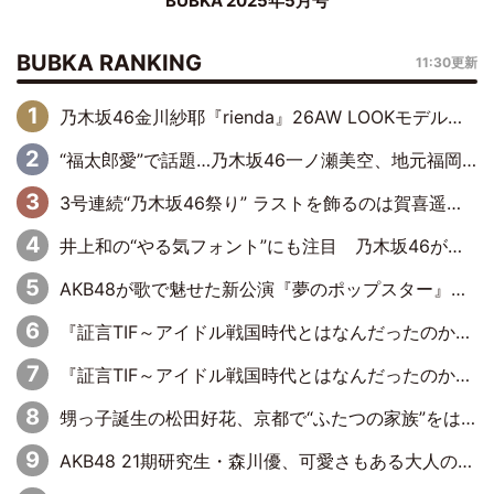
BUBKA 2025年5月号
BUBKA RANKING
11:30更新
乃木坂46金川紗耶『rienda』26AW LOOKモデルに就任
“福太郎愛”で話題…乃木坂46一ノ瀬美空、地元福岡『めんべい25周年トップサポーター』に就任
3号連続“乃木坂46祭り” ラストを飾るのは賀喜遥香…5年ぶりの登場に「5年分大人になった私を見ていただけたら」
井上和の“やる気フォント”にも注目 乃木坂46が挑んだ書道パフォーマンスの舞台裏
AKB48が歌で魅せた新公演『夢のポップスター』 初日から全身全霊のステージ
『証言TIF～アイドル戦国時代とはなんだったのか～』第6回：でんぱ組.inc・古川未鈴×相沢梨紗「『ハロプロやりたかったな』って言ったら、夢眠ねむさんに『てめえはでんぱ組．incなんだよ！』って肩パンされて(笑)」
『証言TIF～アイドル戦国時代とはなんだったのか～』第11回：私立恵比寿中学・真山りか×安本彩花「TIFで10年ぶりのキョンシーメイクをしたら、場を完全に引かせてしまって。時代が変わったんだなって」
甥っ子誕生の松田好花、京都で“ふたつの家族”をはしご！ “母”黒谷友香に見送られ、“父”松岡昌宏とはハシゴ酒
AKB48 21期研究生・森川優、可愛さもある大人の女性に