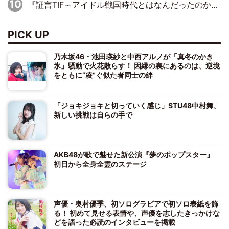
『証言TIF～アイドル戦国時代とはなんだったのか～』第10回：さくら学院・武藤彩未×飯田らうら「正直、中3で辞めるというのを信じてなくて。そう言われてはいたけど、嘘でしょって」
PICK UP
乃木坂46・池田瑛紗と中西アルノが「真冬のかき
氷」騒動で火花散らす！ 因縁の裏にあるのは、逆境
をともに“凌”ぐ似た者同士の絆
「ジョキジョキと切っていく感じ」STU48中村舞、
新しい挑戦は自らの手で
AKB48が歌で魅せた新公演『夢のポップスター』
初日から全身全霊のステージ
声優・奥村優季、初ソログラビアで初ソロ表紙を飾
る！ 初めて見せる表情や、声優を志したきっかけな
どを語った必読のインタビューを掲載