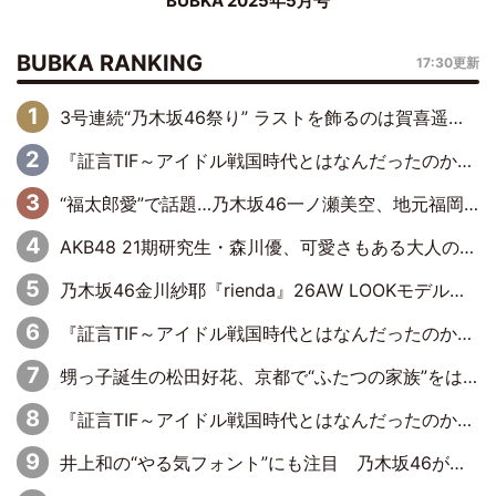
BUBKA 2025年5月号
BUBKA RANKING
17:30更新
3号連続“乃木坂46祭り” ラストを飾るのは賀喜遥香…5年ぶりの登場に「5年分大人になった私を見ていただけたら」
『証言TIF～アイドル戦国時代とはなんだったのか～』第6回：でんぱ組.inc・古川未鈴×相沢梨紗「『ハロプロやりたかったな』って言ったら、夢眠ねむさんに『てめえはでんぱ組．incなんだよ！』って肩パンされて(笑)」
“福太郎愛”で話題…乃木坂46一ノ瀬美空、地元福岡『めんべい25周年トップサポーター』に就任
AKB48 21期研究生・森川優、可愛さもある大人の女性に
乃木坂46金川紗耶『rienda』26AW LOOKモデルに就任
『証言TIF～アイドル戦国時代とはなんだったのか～』第11回：私立恵比寿中学・真山りか×安本彩花「TIFで10年ぶりのキョンシーメイクをしたら、場を完全に引かせてしまって。時代が変わったんだなって」
甥っ子誕生の松田好花、京都で“ふたつの家族”をはしご！ “母”黒谷友香に見送られ、“父”松岡昌宏とはハシゴ酒
『証言TIF～アイドル戦国時代とはなんだったのか～』第10回：さくら学院・武藤彩未×飯田らうら「正直、中3で辞めるというのを信じてなくて。そう言われてはいたけど、嘘でしょって」
井上和の“やる気フォント”にも注目 乃木坂46が挑んだ書道パフォーマンスの舞台裏