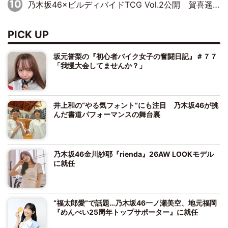
乃木坂46×ビルディバイドTCG Vol.2公開 賀喜遥香＆田村真佑が『京まふ』ステージに登壇
PICK UP
坂元誉梨の『初心者バイク女子の奮闘日記』＃７７
「我慢大会してませんか？」
井上和の“やる気フォント”にも注目 乃木坂46が挑
んだ書道パフォーマンスの舞台裏
乃木坂46金川紗耶『rienda』26AW LOOKモデル
に就任
“福太郎愛”で話題…乃木坂46一ノ瀬美空、地元福岡
『めんべい25周年トップサポーター』に就任