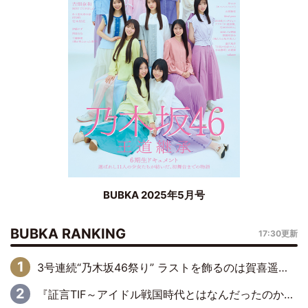
BUBKA 2025年5月号
BUBKA RANKING
17:30更新
3号連続“乃木坂46祭り” ラストを飾るのは賀喜遥香…5年ぶりの登場に「5年分大人になった私を見ていただけたら」
『証言TIF～アイドル戦国時代とはなんだったのか～』第6回：でんぱ組.inc・古川未鈴×相沢梨紗「『ハロプロやりたかったな』って言ったら、夢眠ねむさんに『てめえはでんぱ組．incなんだよ！』って肩パンされて(笑)」