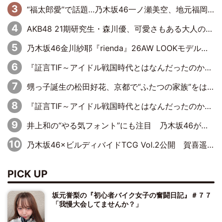
“福太郎愛”で話題…乃木坂46一ノ瀬美空、地元福岡『めんべい25周年トップサポーター』に就任
AKB48 21期研究生・森川優、可愛さもある大人の女性に
乃木坂46金川紗耶『rienda』26AW LOOKモデルに就任
『証言TIF～アイドル戦国時代とはなんだったのか～』第11回：私立恵比寿中学・真山りか×安本彩花「TIFで10年ぶりのキョンシーメイクをしたら、場を完全に引かせてしまって。時代が変わったんだなって」
甥っ子誕生の松田好花、京都で“ふたつの家族”をはしご！ “母”黒谷友香に見送られ、“父”松岡昌宏とはハシゴ酒
『証言TIF～アイドル戦国時代とはなんだったのか～』第10回：さくら学院・武藤彩未×飯田らうら「正直、中3で辞めるというのを信じてなくて。そう言われてはいたけど、嘘でしょって」
井上和の“やる気フォント”にも注目 乃木坂46が挑んだ書道パフォーマンスの舞台裏
乃木坂46×ビルディバイドTCG Vol.2公開 賀喜遥香＆田村真佑が『京まふ』ステージに登壇
PICK UP
坂元誉梨の『初心者バイク女子の奮闘日記』＃７７
「我慢大会してませんか？」