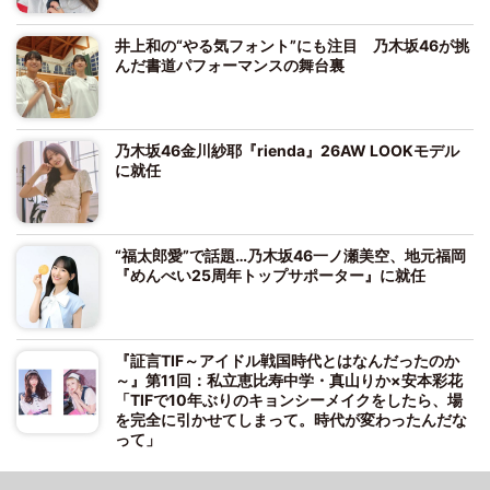
井上和の“やる気フォント”にも注目 乃木坂46が挑
んだ書道パフォーマンスの舞台裏
乃木坂46金川紗耶『rienda』26AW LOOKモデル
に就任
“福太郎愛”で話題…乃木坂46一ノ瀬美空、地元福岡
『めんべい25周年トップサポーター』に就任
『証言TIF～アイドル戦国時代とはなんだったのか
～』第11回：私立恵比寿中学・真山りか×安本彩花
「TIFで10年ぶりのキョンシーメイクをしたら、場
を完全に引かせてしまって。時代が変わったんだな
って」