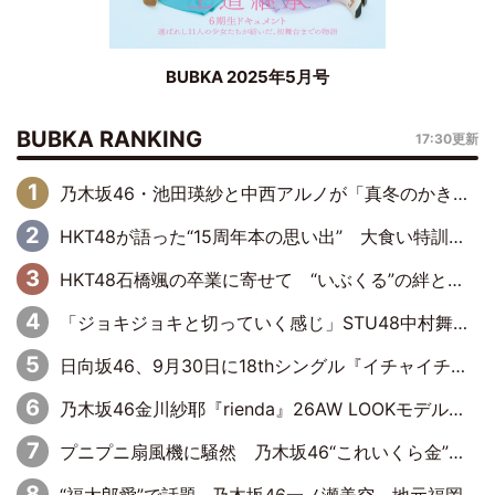
BUBKA 2025年5月号
BUBKA RANKING
17:30更新
乃木坂46・池田瑛紗と中西アルノが「真冬のかき氷」騒動で火花散らす！ 因縁の裏にあるのは、逆境をともに“凌”ぐ似た者同士の絆
HKT48が語った“15周年本の思い出” 大食い特訓・守護霊企画・制服グラビア…盛りだくさんの裏話
HKT48石橋颯の卒業に寄せて “いぶくる”の絆と後輩・龍頭綺音の決意
「ジョキジョキと切っていく感じ」STU48中村舞、新しい挑戦は自らの手で
日向坂46、9月30日に18thシングル『イチャイチャ虫』の発売決定！ フォーメーションは『日向坂で会いましょう』にて発表
乃木坂46金川紗耶『rienda』26AW LOOKモデルに就任
プニプニ扇風機に騒然 乃木坂46“これいくら金”延長中は今回もわちゃわちゃ全開