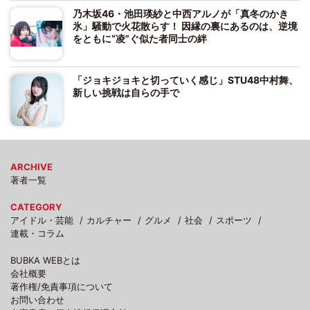
乃木坂46・池田瑛紗と中西アルノが「真冬のかき
氷」騒動で火花散らす！ 因縁の裏にあるのは、逆境
をともに“凌”ぐ似た者同士の絆
「ジョキジョキと切っていく感じ」STU48中村舞、
新しい挑戦は自らの手で
ARCHIVE
著者一覧
CATEGORY
アイドル・芸能
カルチャー
グルメ
社会
スポーツ
連載・コラム
BUBKA WEBとは
会社概要
著作権/免責事項について
お問い合わせ