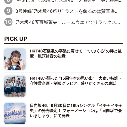
“福太郎愛”で話題…乃木坂46一ノ瀬美空、地元福岡『めんべい25周年トップサポーター』に就任
3号連続“乃木坂46祭り” ラストを飾るのは賀喜遥香…5年ぶりの登場に「5年分大人になった私を見ていただけたら」
乃木坂46五百城茉央、ルームウエアでリラックス「今回のグラビアを見て成長を感じていただけるとうれしい」
PICK UP
HKT48石橋颯の卒業に寄せて “いぶくる”の絆と後
輩・龍頭綺音の決意
HKT48が語った“15周年本の思い出” 大食い特訓・
守護霊企画・制服グラビア…盛りだくさんの裏話
日向坂46、9月30日に18thシングル『イチャイチャ
虫』の発売決定！ フォーメーションは『日向坂で会
いましょう』にて発表