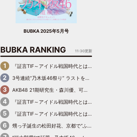
BUBKA 2025年5月号
BUBKA RANKING
11:30更新
『証言TIF～アイドル戦国時代とはなんだったのか～』第6回：でんぱ組.inc・古川未鈴×相沢梨紗「『ハロプロやりたかったな』って言ったら、夢眠ねむさんに『てめえはでんぱ組．incなんだよ！』って肩パンされて(笑)」
3号連続“乃木坂46祭り” ラストを飾るのは賀喜遥香…5年ぶりの登場に「5年分大人になった私を見ていただけたら」
AKB48 21期研究生・森川優、可愛さもある大人の女性に
『証言TIF～アイドル戦国時代とはなんだったのか～』第11回：私立恵比寿中学・真山りか×安本彩花「TIFで10年ぶりのキョンシーメイクをしたら、場を完全に引かせてしまって。時代が変わったんだなって」
『証言TIF～アイドル戦国時代とはなんだったのか～』第10回：さくら学院・武藤彩未×飯田らうら「正直、中3で辞めるというのを信じてなくて。そう言われてはいたけど、嘘でしょって」
甥っ子誕生の松田好花、京都で“ふたつの家族”をはしご！ “母”黒谷友香に見送られ、“父”松岡昌宏とはハシゴ酒