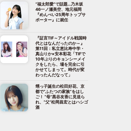
“福太郎愛”で話題…乃木坂
46一ノ瀬美空、地元福岡
『めんべい25周年トップサ
ポーター』に就任
『証言TIF～アイドル戦国時
代とはなんだったのか～』
第11回：私立恵比寿中学・
真山りか×安本彩花「TIFで
10年ぶりのキョンシーメイ
クをしたら、場を完全に引
かせてしまって。時代が変
わったんだなって」
甥っ子誕生の松田好花、京
都で“ふたつの家族”をはし
ご！ “母”黒谷友香に見送ら
れ、“父”松岡昌宏とはハシゴ
酒