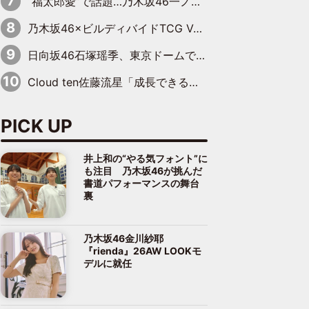
“福太郎愛”で話題…乃木坂46一ノ瀬美空、地元福岡『めんべい25周年トップサポーター』に就任
乃木坂46×ビルディバイドTCG Vol.2公開 賀喜遥香＆田村真佑が『京まふ』ステージに登壇
日向坂46石塚瑶季、東京ドームで“観戦バレ”！ ナイツ・塙も認めた「巨人に詳しすぎるアイドル」は元VENUSスクール生で杉内コーチ推し⁉
Cloud ten佐藤流星「成長できる余地がたくさん」、本田高優「何度見ても飽きない公演に」
PICK UP
井上和の“やる気フォント”に
も注目 乃木坂46が挑んだ
書道パフォーマンスの舞台
裏
乃木坂46金川紗耶
『rienda』26AW LOOKモ
デルに就任