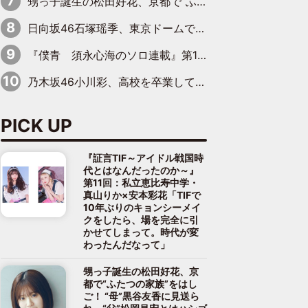
甥っ子誕生の松田好花、京都で“ふたつの家族”をはしご！ “母”黒谷友香に見送られ、“父”松岡昌宏とはハシゴ酒
日向坂46石塚瑶季、東京ドームで“観戦バレ”！ ナイツ・塙も認めた「巨人に詳しすぎるアイドル」は元VENUSスクール生で杉内コーチ推し⁉
『僕青 須永心海のソロ連載』第18回：「バーゲンセールハンターみうな inしまむら」編
乃木坂46小川彩、高校を卒業して初めてのグラビア「大人になった感じがしました(笑)」
PICK UP
『証言TIF～アイドル戦国時
代とはなんだったのか～』
第11回：私立恵比寿中学・
真山りか×安本彩花「TIFで
10年ぶりのキョンシーメイ
クをしたら、場を完全に引
かせてしまって。時代が変
わったんだなって」
甥っ子誕生の松田好花、京
都で“ふたつの家族”をはし
ご！ “母”黒谷友香に見送ら