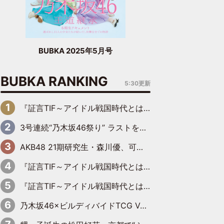
BUBKA 2025年5月号
BUBKA RANKING
5:30更新
『証言TIF～アイドル戦国時代とはなんだったのか～』第6回：でんぱ組.inc・古川未鈴×相沢梨紗「『ハロプロやりたかったな』って言ったら、夢眠ねむさんに『てめえはでんぱ組．incなんだよ！』って肩パンされて(笑)」
3号連続“乃木坂46祭り” ラストを飾るのは賀喜遥香…5年ぶりの登場に「5年分大人になった私を見ていただけたら」
AKB48 21期研究生・森川優、可愛さもある大人の女性に
『証言TIF～アイドル戦国時代とはなんだったのか～』第11回：私立恵比寿中学・真山りか×安本彩花「TIFで10年ぶりのキョンシーメイクをしたら、場を完全に引かせてしまって。時代が変わったんだなって」
『証言TIF～アイドル戦国時代とはなんだったのか～』第10回：さくら学院・武藤彩未×飯田らうら「正直、中3で辞めるというのを信じてなくて。そう言われてはいたけど、嘘でしょって」
乃木坂46×ビルディバイドTCG Vol.2公開 賀喜遥香＆田村真佑が『京まふ』ステージに登壇