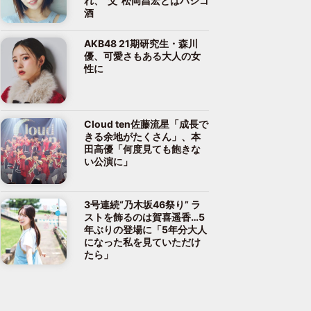
れ、“父”松岡昌宏とはハシゴ
酒
AKB48 21期研究生・森川
優、可愛さもある大人の女
性に
Cloud ten佐藤流星「成長で
きる余地がたくさん」、本
田高優「何度見ても飽きな
い公演に」
3号連続“乃木坂46祭り” ラ
ストを飾るのは賀喜遥香…5
年ぶりの登場に「5年分大人
になった私を見ていただけ
たら」