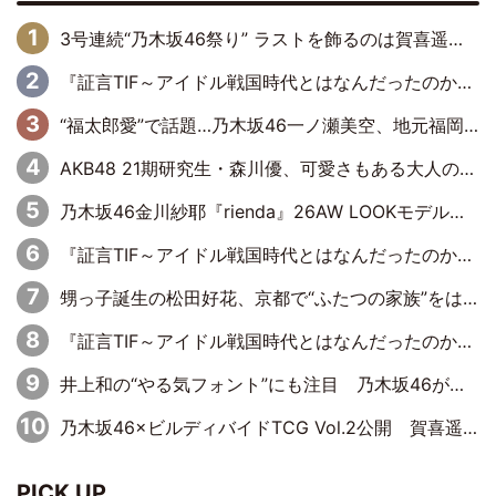
3号連続“乃木坂46祭り” ラストを飾るのは賀喜遥香…5年ぶりの登場に「5年分大人になった私を見ていただけたら」
『証言TIF～アイドル戦国時代とはなんだったのか～』第6回：でんぱ組.inc・古川未鈴×相沢梨紗「『ハロプロやりたかったな』って言ったら、夢眠ねむさんに『てめえはでんぱ組．incなんだよ！』って肩パンされて(笑)」
“福太郎愛”で話題…乃木坂46一ノ瀬美空、地元福岡『めんべい25周年トップサポーター』に就任
AKB48 21期研究生・森川優、可愛さもある大人の女性に
乃木坂46金川紗耶『rienda』26AW LOOKモデルに就任
『証言TIF～アイドル戦国時代とはなんだったのか～』第11回：私立恵比寿中学・真山りか×安本彩花「TIFで10年ぶりのキョンシーメイクをしたら、場を完全に引かせてしまって。時代が変わったんだなって」
甥っ子誕生の松田好花、京都で“ふたつの家族”をはしご！ “母”黒谷友香に見送られ、“父”松岡昌宏とはハシゴ酒
『証言TIF～アイドル戦国時代とはなんだったのか～』第10回：さくら学院・武藤彩未×飯田らうら「正直、中3で辞めるというのを信じてなくて。そう言われてはいたけど、嘘でしょって」
井上和の“やる気フォント”にも注目 乃木坂46が挑んだ書道パフォーマンスの舞台裏
乃木坂46×ビルディバイドTCG Vol.2公開 賀喜遥香＆田村真佑が『京まふ』ステージに登壇
PICK UP