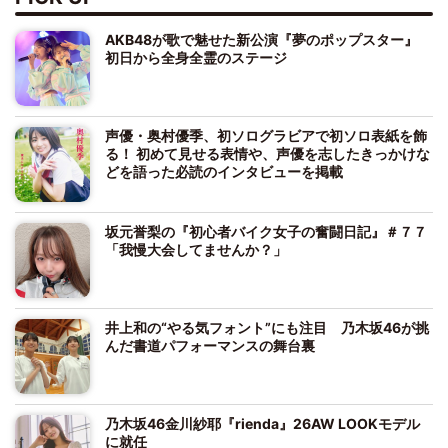
AKB48が歌で魅せた新公演『夢のポップスター』
初日から全身全霊のステージ
声優・奥村優季、初ソログラビアで初ソロ表紙を飾
る！ 初めて見せる表情や、声優を志したきっかけな
どを語った必読のインタビューを掲載
坂元誉梨の『初心者バイク女子の奮闘日記』＃７７
「我慢大会してませんか？」
井上和の“やる気フォント”にも注目 乃木坂46が挑
んだ書道パフォーマンスの舞台裏
乃木坂46金川紗耶『rienda』26AW LOOKモデル
に就任