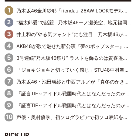
乃木坂46金川紗耶『rienda』26AW LOOKモデルに就任
“福太郎愛”で話題…乃木坂46一ノ瀬美空、地元福岡『めんべい25周年トップサポーター』に就任
井上和の“やる気フォント”にも注目 乃木坂46が挑んだ書道パフォーマンスの舞台裏
AKB48が歌で魅せた新公演『夢のポップスター』 初日から全身全霊のステージ
3号連続“乃木坂46祭り” ラストを飾るのは賀喜遥香…5年ぶりの登場に「5年分大人になった私を見ていただけたら」
「ジョキジョキと切っていく感じ」STU48中村舞、新しい挑戦は自らの手で
乃木坂46・池田瑛紗と中西アルノが「真冬のかき氷」騒動で火花散らす！ 因縁の裏にあるのは、逆境をともに“凌”ぐ似た者同士の絆
『証言TIF～アイドル戦国時代とはなんだったのか～』第11回：私立恵比寿中学・真山りか×安本彩花「TIFで10年ぶりのキョンシーメイクをしたら、場を完全に引かせてしまって。時代が変わったんだなって」
『証言TIF～アイドル戦国時代とはなんだったのか～』第6回：でんぱ組.inc・古川未鈴×相沢梨紗「『ハロプロやりたかったな』って言ったら、夢眠ねむさんに『てめえはでんぱ組．incなんだよ！』って肩パンされて(笑)」
声優・奥村優季、初ソログラビアで初ソロ表紙を飾る！ 初めて見せる表情や、声優を志したきっかけなどを語った必読のインタビューを掲載
PICK UP