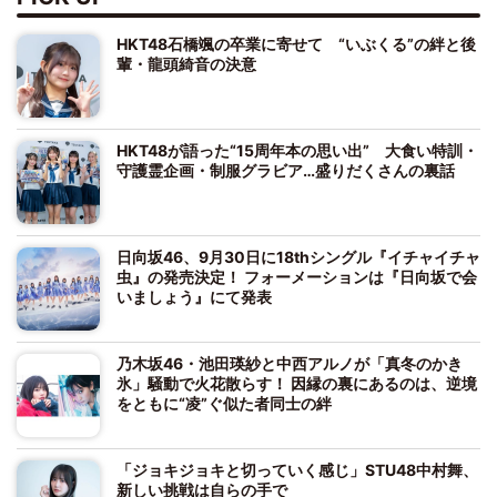
HKT48石橋颯の卒業に寄せて “いぶくる”の絆と後
輩・龍頭綺音の決意
HKT48が語った“15周年本の思い出” 大食い特訓・
守護霊企画・制服グラビア…盛りだくさんの裏話
日向坂46、9月30日に18thシングル『イチャイチャ
虫』の発売決定！ フォーメーションは『日向坂で会
いましょう』にて発表
乃木坂46・池田瑛紗と中西アルノが「真冬のかき
氷」騒動で火花散らす！ 因縁の裏にあるのは、逆境
をともに“凌”ぐ似た者同士の絆
「ジョキジョキと切っていく感じ」STU48中村舞、
新しい挑戦は自らの手で