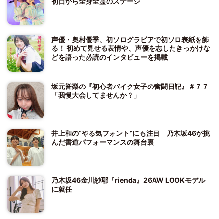
初日から全身全霊のステージ
声優・奥村優季、初ソログラビアで初ソロ表紙を飾
る！ 初めて見せる表情や、声優を志したきっかけな
どを語った必読のインタビューを掲載
坂元誉梨の『初心者バイク女子の奮闘日記』＃７７
「我慢大会してませんか？」
井上和の“やる気フォント”にも注目 乃木坂46が挑
んだ書道パフォーマンスの舞台裏
乃木坂46金川紗耶『rienda』26AW LOOKモデル
に就任