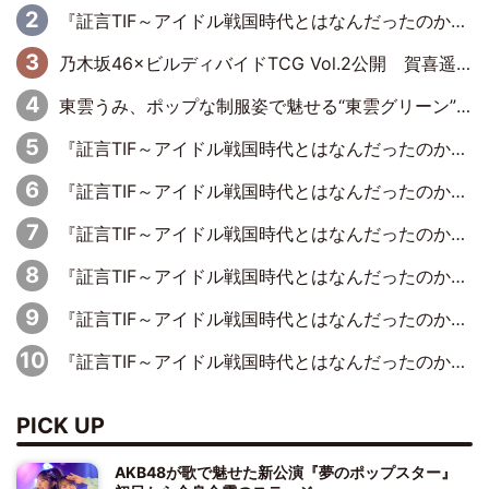
『証言TIF～アイドル戦国時代とはなんだったのか～』第10回：さくら学院・武藤彩未×飯田らうら「正直、中3で辞めるというのを信じてなくて。そう言われてはいたけど、嘘でしょって」
乃木坂46×ビルディバイドTCG Vol.2公開 賀喜遥香＆田村真佑が『京まふ』ステージに登壇
東雲うみ、ポップな制服姿で魅せる“東雲グリーン”の正体
『証言TIF～アイドル戦国時代とはなんだったのか～』第8回：Negicco・Nao☆×Megu×Kaede「東京からオファーが来たのと、梨の皮剥きとどっちが大事なんだって」
『証言TIF～アイドル戦国時代とはなんだったのか～』第5回：元SUPER☆GiRLS・八坂沙織×宮崎理奈「パワープッシュアーティストみたいなのがあって、イトーヨーカドーさんがスポンサーについたり」
『証言TIF～アイドル戦国時代とはなんだったのか～』第7回：BiS・プー・ルイ×ミチバヤシリオ「誰もパンツは投げないですからね。でも、特に話題になった記憶もないです（笑）」
『証言TIF～アイドル戦国時代とはなんだったのか～』第2回【完全版】：元ぱすぽ☆・根岸愛×奥仲麻琴「……じつは、話はあったんですよ」復活宣言の約10カ月前に語っていた、再フライトの兆し
『証言TIF～アイドル戦国時代とはなんだったのか～』第1回：元アイドリング!!!・遠藤舞×森田涼花「ももクロを初めて見て、アイドリング!!!は無理だな、勝てないなって」
『証言TIF～アイドル戦国時代とはなんだったのか～』第2回：元ぱすぽ☆・根岸愛×奥仲麻琴「デビュー当初はペラペラの衣装をドンキで買って、装飾を自分たちで縫ってました」
PICK UP
AKB48が歌で魅せた新公演『夢のポップスター』