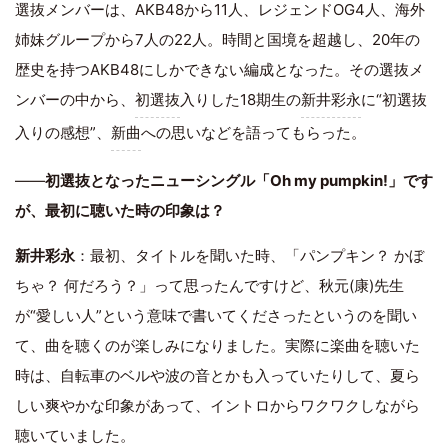
選抜メンバーは、AKB48から11人、レジェンドOG4人、海外
姉妹グループから7人の22人。時間と国境を超越し、20年の
歴史を持つAKB48にしかできない編成となった。その選抜メ
ンバーの中から、
初選抜
入りした18期生の
新井彩永
に“初選抜
入りの感想”、
新曲
への思いなどを語ってもらった。
――
初選抜となったニューシングル「Oh my pumpkin!」です
が、最初に聴いた時の印象は？
新井彩永
：最初、タイトルを聞いた時、「パンプキン？ かぼ
ちゃ？ 何だろう？」って思ったんですけど、秋元(康)先生
が“愛しい人”という意味で書いてくださったというのを聞い
て、曲を聴くのが楽しみになりました。実際に楽曲を聴いた
時は、自転車のベルや波の音とかも入っていたりして、夏ら
しい爽やかな印象があって、イントロからワクワクしながら
聴いていました。