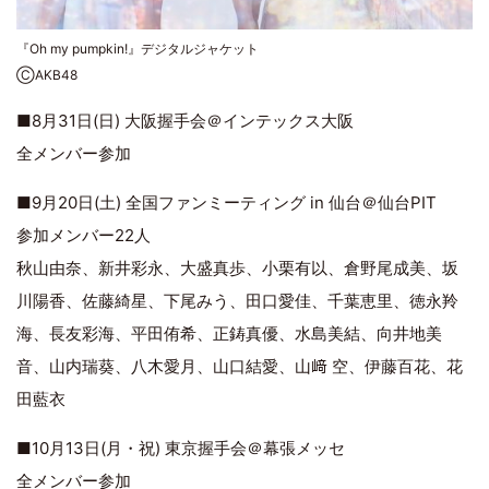
『Oh my pumpkin!』デジタルジャケット
ⒸAKB48
■8月31日(日) 大阪握手会＠インテックス大阪
全メンバー参加
■9月20日(土) 全国ファンミーティング in 仙台＠仙台PIT
参加メンバー22人
秋山由奈、新井彩永、大盛真歩、小栗有以、倉野尾成美、坂
川陽香、佐藤綺星、下尾みう、田口愛佳、千葉恵里、徳永羚
海、長友彩海、平田侑希、正鋳真優、水島美結、向井地美
音、山内瑞葵、八木愛月、山口結愛、山﨑 空、伊藤百花、花
田藍衣
■10月13日(月・祝) 東京握手会＠幕張メッセ
全メンバー参加