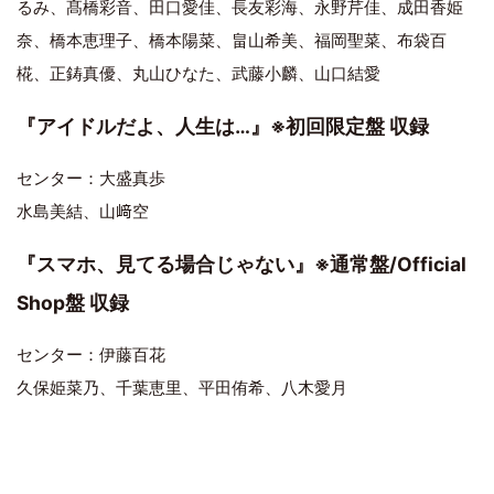
るみ、髙橋彩音、田口愛佳、長友彩海、永野芹佳、成田香姫
奈、橋本恵理子、橋本陽菜、畠山希美、福岡聖菜、布袋百
椛、正鋳真優、丸山ひなた、武藤小麟、山口結愛
『アイドルだよ、人生は…』※初回限定盤 収録
センター：大盛真歩
水島美結、山﨑空
『スマホ、見てる場合じゃない』※通常盤/Official
Shop盤 収録
センター：伊藤百花
久保姫菜乃、千葉恵里、平田侑希、八木愛月