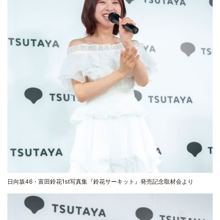
日向坂46・富田鈴花1st写真集『鈴花サーキット』発売記念取材会より