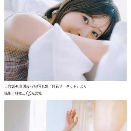
日向坂46富田鈴花1st写真集『鈴花サーキット』より
撮影／峠雄三 Ⓒ光文社