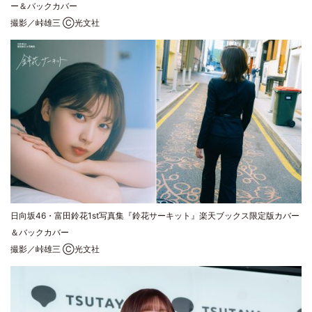
ー＆バックカバー
撮影／峠雄三 Ⓒ光文社
日向坂46・富田鈴花1st写真集『鈴花サーキット』楽天ブックス限定版カバー
＆バックカバー
撮影／峠雄三 Ⓒ光文社