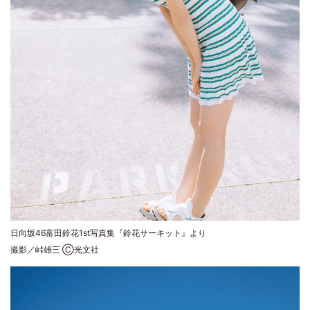
日向坂46富田鈴花1st写真集『鈴花サーキット』より
撮影／峠雄三 Ⓒ光文社