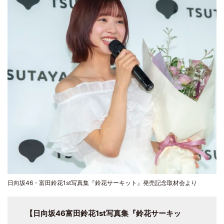
日向坂46・富田鈴花1st写真集『鈴花サーキット』発売記念取材会より
【日向坂46富田鈴花1st写真集『鈴花サーキッ