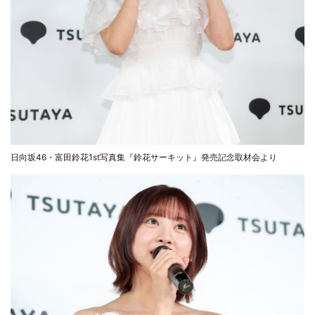
日向坂46・富田鈴花1st写真集『鈴花サーキット』発売記念取材会より