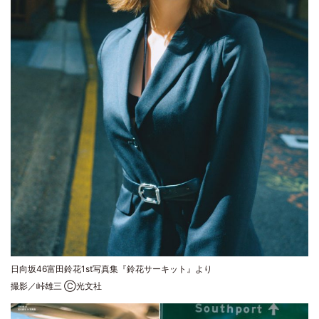
日向坂46富田鈴花1st写真集『鈴花サーキット』より
撮影／峠雄三 Ⓒ光文社