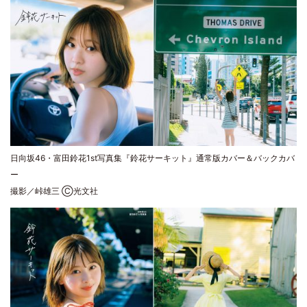
日向坂46・富田鈴花1st写真集『鈴花サーキット』通常版カバー＆バックカバ
ー
撮影／峠雄三 Ⓒ光文社