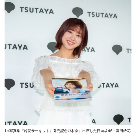
1st写真集『鈴花サーキット』発売記念取材会に出席した日向坂46・富田鈴花