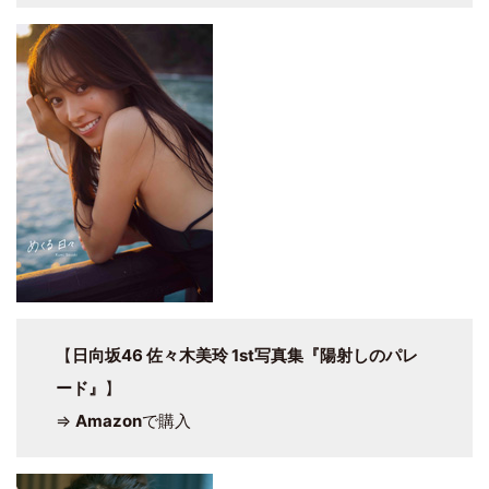
【
日向坂46 佐々木美玲 1st写真集『陽射しのパレ
ード』
】
⇒
Amazon
で購入