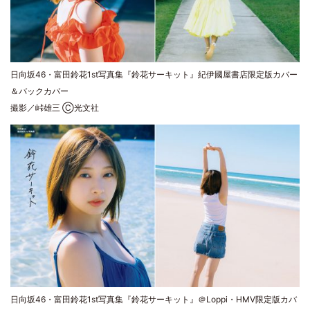
日向坂46・富田鈴花1st写真集『鈴花サーキット』紀伊國屋書店限定版カバー
＆バックカバー
撮影／峠雄三 Ⓒ光文社
日向坂46・富田鈴花1st写真集『鈴花サーキット』＠Loppi・HMV限定版カバ