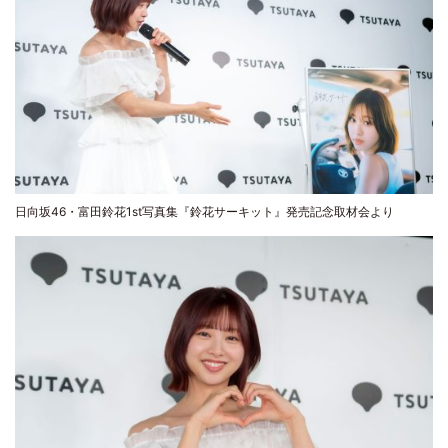
日向坂46・富田鈴花1st写真集『鈴花サーキット』発売記念取材会より