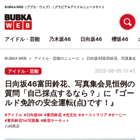
BUBKA WEB（ブブカ・ウェブ）｜グラビア＆アイドルニュースサイト
アイドル・芸能
乃木坂46
日向坂46
櫻坂46
BUBKA WEB
アイドル・芸能のニュース
日向坂46富田鈴花、写真集会
2025-08-05 13:45
アイドル・芸能
日向坂46富田鈴花、写真集会見恒例の
質問「自己採点するなら？」に『ゴー
ルド免許の安全運転(点)です！』
アイドル
日向坂46
富田鈴花
光文社
オーストラリア
すーじー
富田鈴花1st写真集
鈴花サーキット
八峠商店