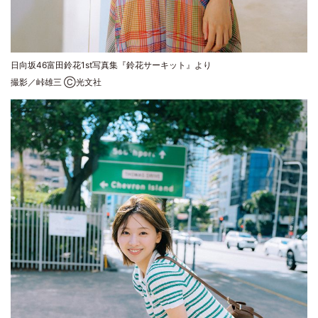
日向坂46富田鈴花1st写真集『鈴花サーキット』より
撮影／峠雄三 Ⓒ光文社