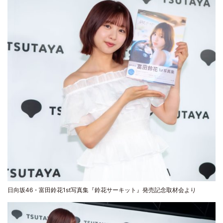
日向坂46・富田鈴花1st写真集『鈴花サーキット』発売記念取材会より