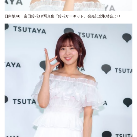
日向坂46・富田鈴花1st写真集『鈴花サーキット』発売記念取材会より