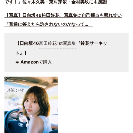
です！」佐々木久美・東村芽依・金村美玖にも感謝
【写真】日向坂46松田好花、写真集に自己採点も照れ笑い
「普通に答えたら許されないのかなって…」
【日向坂46
富田鈴花1st写真集
『鈴花サーキッ
ト』】
⇒
Amazon
で購入