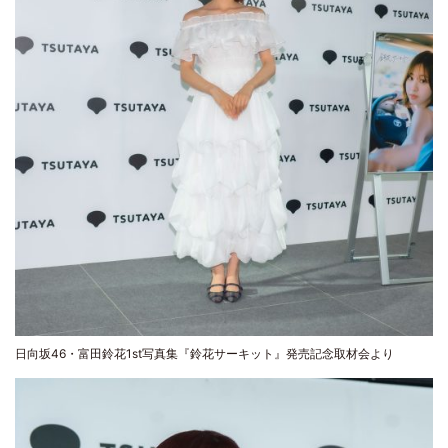
日向坂46・富田鈴花1st写真集『鈴花サーキット』発売記念取材会より