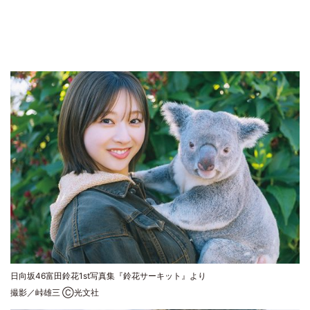
日向坂46富田鈴花1st写真集『鈴花サーキット』より
撮影／峠雄三 Ⓒ光文社