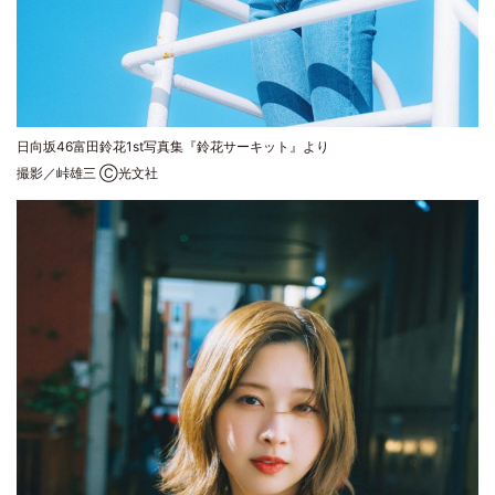
日向坂46富田鈴花1st写真集『鈴花サーキット』より
撮影／峠雄三 Ⓒ光文社