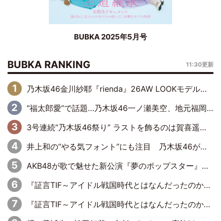
BUBKA 2025年5月号
BUBKA RANKING
11:30更新
乃木坂46金川紗耶『rienda』26AW LOOKモデルに就任
“福太郎愛”で話題…乃木坂46一ノ瀬美空、地元福岡『めんべい25周年トップサポーター』に就任
3号連続“乃木坂46祭り” ラストを飾るのは賀喜遥香…5年ぶりの登場に「5年分大人になった私を見ていただけたら」
井上和の“やる気フォント”にも注目 乃木坂46が挑んだ書道パフォーマンスの舞台裏
AKB48が歌で魅せた新公演『夢のポップスター』 初日から全身全霊のステージ
『証言TIF～アイドル戦国時代とはなんだったのか～』第6回：でんぱ組.inc・古川未鈴×相沢梨紗「『ハロプロやりたかったな』って言ったら、夢眠ねむさんに『てめえはでんぱ組．incなんだよ！』って肩パンされて(笑)」
『証言TIF～アイドル戦国時代とはなんだったのか～』第11回：私立恵比寿中学・真山りか×安本彩花「TIFで10年ぶりのキョンシーメイクをしたら、場を完全に引かせてしまって。時代が変わったんだなって」