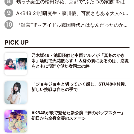
甥っ子誕生の松田好花、京都で“ふたつの家族”をはしご！ “母”黒谷友香に見送られ、“父”松岡昌宏とはハシゴ酒
AKB48 21期研究生・森川優、可愛さもある大人の女性に
『証言TIF～アイドル戦国時代とはなんだったのか～』第10回：さくら学院・武藤彩未×飯田らうら「正直、中3で辞めるというのを信じてなくて。そう言われてはいたけど、嘘でしょって」
PICK UP
乃木坂46・池田瑛紗と中西アルノが「真冬のかき
氷」騒動で火花散らす！ 因縁の裏にあるのは、逆境
をともに“凌”ぐ似た者同士の絆
「ジョキジョキと切っていく感じ」STU48中村舞、
新しい挑戦は自らの手で
AKB48が歌で魅せた新公演『夢のポップスター』
初日から全身全霊のステージ