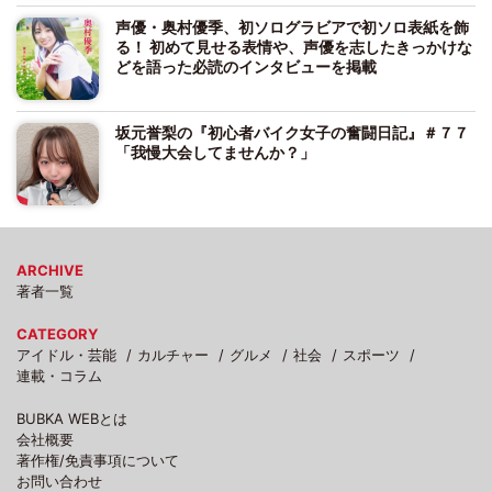
声優・奥村優季、初ソログラビアで初ソロ表紙を飾
る！ 初めて見せる表情や、声優を志したきっかけな
どを語った必読のインタビューを掲載
坂元誉梨の『初心者バイク女子の奮闘日記』＃７７
「我慢大会してませんか？」
ARCHIVE
著者一覧
CATEGORY
アイドル・芸能
カルチャー
グルメ
社会
スポーツ
連載・コラム
BUBKA WEBとは
会社概要
著作権/免責事項について
お問い合わせ