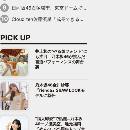
日向坂46石塚瑶季、東京ドームで“観戦バレ”！ ナイツ・塙も認めた「巨人に詳しすぎるアイドル」は元VENUSスクール生で杉内コーチ推し⁉
Cloud ten佐藤流星「成長できる余地がたくさん」、本田高優「何度見ても飽きない公演に」
PICK UP
井上和の“やる気フォント”に
も注目 乃木坂46が挑んだ
書道パフォーマンスの舞台
裏
乃木坂46金川紗耶
『rienda』26AW LOOKモ
デルに就任
“福太郎愛”で話題…乃木坂
46一ノ瀬美空、地元福岡
『めんべい25周年トップサ