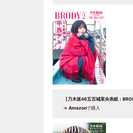
【
乃木坂46五百城茉央表紙：BRODY
⇒
Amazon
で購入