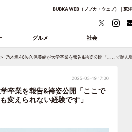
BUBKA WEB（ブブカ・ウェブ）｜
ー
グルメ
社会
乃木坂46矢久保美緒が大学卒業を報告&袴姿公開「ここで踏ん
2025-03-19 17:00
大学卒業を報告&袴姿公開「ここで
にも変えられない経験です」