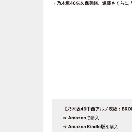
・乃木坂46矢久保美緒、遠藤さくらに
【乃木坂46中西アルノ表紙：BRODY
⇒
Amazon
で購入
⇒
Amazon Kindle版
を購入