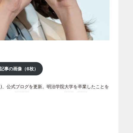
記事の画像（6枚）
火)、公式
ブログ
を更新。明治学院
大学
を
卒業
したことを