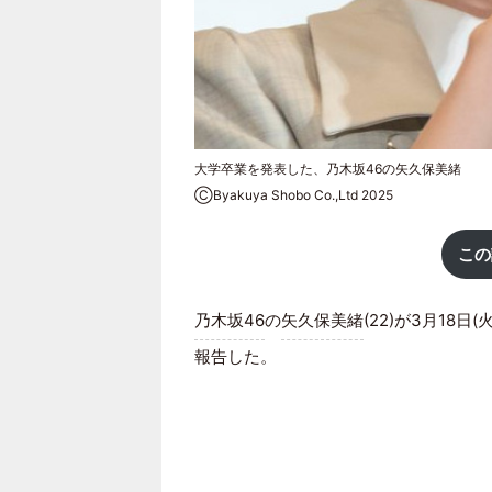
大学卒業を発表した、乃木坂46の矢久保美緒
ⒸByakuya Shobo Co.,Ltd 2025
この
乃木坂46
の
矢久保美緒
(22)が3月18日(
報告した。