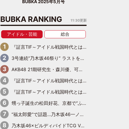
BUBKA 2025年5月号
BUBKA RANKING
11:30更新
アイドル・芸能
総合
『証言TIF～アイドル戦国時代とはなんだったのか～』第6回：でんぱ組.inc・古川未鈴×相沢梨紗「『ハロプロやりたかったな』って言ったら、夢眠ねむさんに『てめえはでんぱ組．incなんだよ！』って肩パンされて(笑)」
3号連続“乃木坂46祭り” ラストを飾るのは賀喜遥香…5年ぶりの登場に「5年分大人になった私を見ていただけたら」
AKB48 21期研究生・森川優、可愛さもある大人の女性に
『証言TIF～アイドル戦国時代とはなんだったのか～』第11回：私立恵比寿中学・真山りか×安本彩花「TIFで10年ぶりのキョンシーメイクをしたら、場を完全に引かせてしまって。時代が変わったんだなって」
『証言TIF～アイドル戦国時代とはなんだったのか～』第10回：さくら学院・武藤彩未×飯田らうら「正直、中3で辞めるというのを信じてなくて。そう言われてはいたけど、嘘でしょって」
甥っ子誕生の松田好花、京都で“ふたつの家族”をはしご！ “母”黒谷友香に見送られ、“父”松岡昌宏とはハシゴ酒
“福太郎愛”で話題…乃木坂46一ノ瀬美空、地元福岡『めんべい25周年トップサポーター』に就任
乃木坂46×ビルディバイドTCG Vol.2公開 賀喜遥香＆田村真佑が『京まふ』ステージに登壇