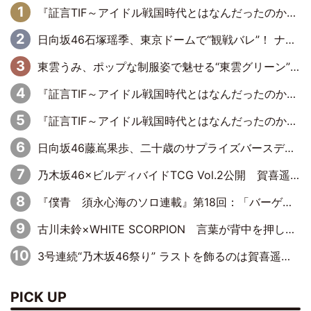
『証言TIF～アイドル戦国時代とはなんだったのか～』第6回：でんぱ組.inc・古川未鈴×相沢梨紗「『ハロプロやりたかったな』って言ったら、夢眠ねむさんに『てめえはでんぱ組．incなんだよ！』って肩パンされて(笑)」
日向坂46石塚瑶季、東京ドームで“観戦バレ”！ ナイツ・塙も認めた「巨人に詳しすぎるアイドル」は元VENUSスクール生で杉内コーチ推し⁉
東雲うみ、ポップな制服姿で魅せる“東雲グリーン”の正体
『証言TIF～アイドル戦国時代とはなんだったのか～』第8回：Negicco・Nao☆×Megu×Kaede「東京からオファーが来たのと、梨の皮剥きとどっちが大事なんだって」
『証言TIF～アイドル戦国時代とはなんだったのか～』第10回：さくら学院・武藤彩未×飯田らうら「正直、中3で辞めるというのを信じてなくて。そう言われてはいたけど、嘘でしょって」
日向坂46藤嶌果歩、二十歳のサプライズバースデーに大喜び「頼られる先輩になれるように努力していきたい」
乃木坂46×ビルディバイドTCG Vol.2公開 賀喜遥香＆田村真佑が『京まふ』ステージに登壇
『僕青 須永心海のソロ連載』第18回：「バーゲンセールハンターみうな inしまむら」編
古川未鈴×WHITE SCORPION 言葉が背中を押した“それぞれの決意”
3号連続“乃木坂46祭り” ラストを飾るのは賀喜遥香…5年ぶりの登場に「5年分大人になった私を見ていただけたら」
PICK UP