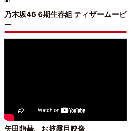
on
乃木坂46 6期生春組 ティザームービ
ー
矢田萌華、お披露目映像