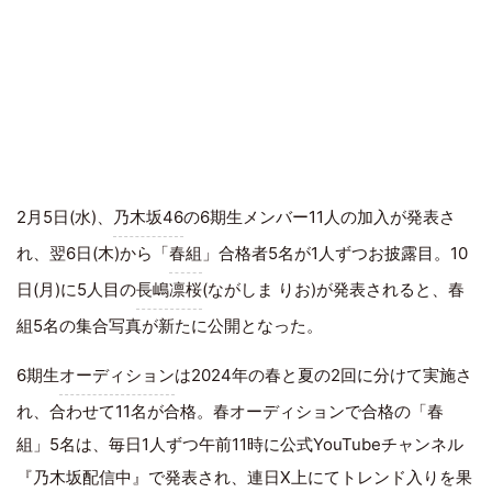
2月5日(水)、
乃木坂46
の6期生メンバー11人の加入が発表さ
れ、翌6日(木)から「
春組
」合格者5名が1人ずつお披露目。10
日(月)に5人目の
長嶋凛桜
(ながしま りお)が発表されると、春
組5名の集合写真が新たに公開となった。
6期生
オーディション
は2024年の春と夏の2回に分けて実施さ
れ、合わせて11名が合格。春オーディションで合格の「春
組」5名は、毎日1人ずつ午前11時に公式YouTubeチャンネル
『乃木坂配信中』で発表され、連日X上にてトレンド入りを果