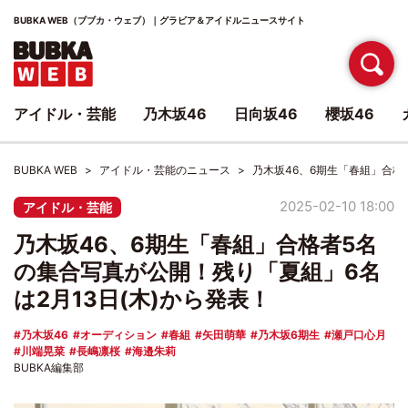
BUBKA WEB（ブブカ・ウェブ）｜グラビア＆アイドルニュースサイト
アイドル・芸能
乃木坂46
日向坂46
櫻坂46
BUBKA WEB
アイドル・芸能のニュース
乃木坂46、6期生「春組」合格
2025-02-10 18:00
アイドル・芸能
乃木坂46、6期生「春組」合格者5名
の集合写真が公開！残り「夏組」6名
は2月13日(木)から発表！
乃木坂46
オーディション
春組
矢田萌華
乃木坂6期生
瀬戸口心月
川端晃菜
長嶋凛桜
海邉朱莉
BUBKA編集部