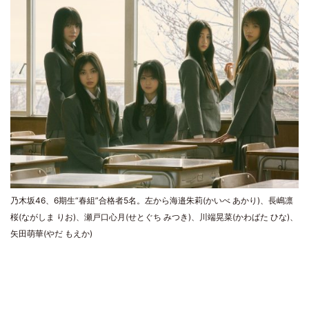
乃木坂46、6期生“春組”合格者5名。左から海邉朱莉(かいべ あかり)、長嶋凛
桜(ながしま りお)、瀬戸口心月(せとぐち みつき)、川端晃菜(かわばた ひな)、
矢田萌華(やだ もえか)