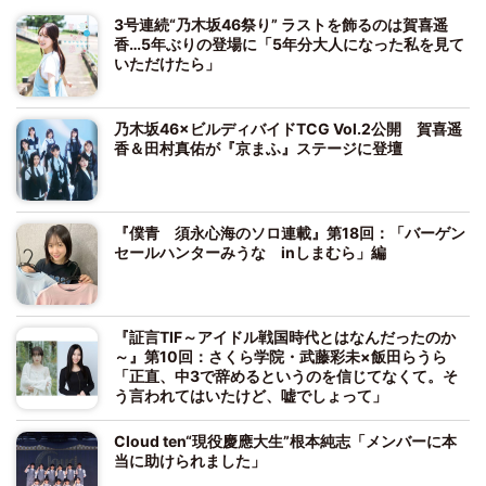
3号連続“乃木坂46祭り” ラストを飾るのは賀喜遥
香…5年ぶりの登場に「5年分大人になった私を見て
いただけたら」
乃木坂46×ビルディバイドTCG Vol.2公開 賀喜遥
香＆田村真佑が『京まふ』ステージに登壇
『僕青 須永心海のソロ連載』第18回：「バーゲン
セールハンターみうな inしまむら」編
『証言TIF～アイドル戦国時代とはなんだったのか
～』第10回：さくら学院・武藤彩未×飯田らうら
「正直、中3で辞めるというのを信じてなくて。そ
う言われてはいたけど、嘘でしょって」
Cloud ten“現役慶應大生”根本純志「メンバーに本
当に助けられました」