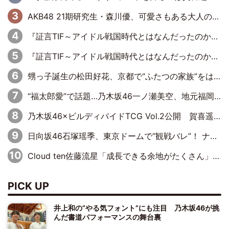
AKB48 21期研究生・森川優、可愛さもある大人の女性に
『証言TIF～アイドル戦国時代とはなんだったのか～』第11回：私立恵比寿中学・真山りか×安本彩花「TIFで10年ぶりのキョンシーメイクをしたら、場を完全に引かせてしまって。時代が変わったんだなって」
『証言TIF～アイドル戦国時代とはなんだったのか～』第10回：さくら学院・武藤彩未×飯田らうら「正直、中3で辞めるというのを信じてなくて。そう言われてはいたけど、嘘でしょって」
甥っ子誕生の松田好花、京都で“ふたつの家族”をはしご！ “母”黒谷友香に見送られ、“父”松岡昌宏とはハシゴ酒
“福太郎愛”で話題…乃木坂46一ノ瀬美空、地元福岡『めんべい25周年トップサポーター』に就任
乃木坂46×ビルディバイドTCG Vol.2公開 賀喜遥香＆田村真佑が『京まふ』ステージに登壇
日向坂46石塚瑶季、東京ドームで“観戦バレ”！ ナイツ・塙も認めた「巨人に詳しすぎるアイドル」は元VENUSスクール生で杉内コーチ推し⁉
Cloud ten佐藤流星「成長できる余地がたくさん」、本田高優「何度見ても飽きない公演に」
PICK UP
井上和の“やる気フォント”にも注目 乃木坂46が挑
んだ書道パフォーマンスの舞台裏