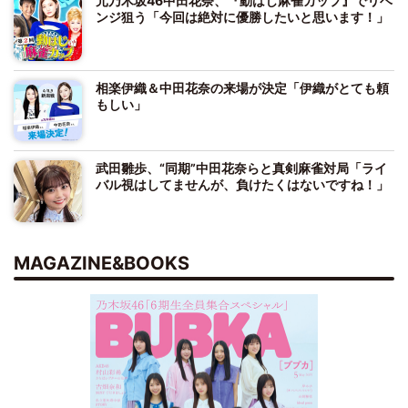
元乃木坂46中田花奈、『動はじ麻雀カップ』でリベ
ンジ狙う「今回は絶対に優勝したいと思います！」
相楽伊織＆中田花奈の来場が決定「伊織がとても頼
もしい」
武田雛歩、“同期”中田花奈らと真剣麻雀対局「ライ
バル視はしてませんが、負けたくはないですね！」
MAGAZINE&BOOKS