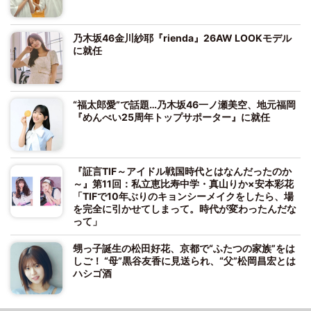
乃木坂46金川紗耶『rienda』26AW LOOKモデル
に就任
“福太郎愛”で話題…乃木坂46一ノ瀬美空、地元福岡
『めんべい25周年トップサポーター』に就任
『証言TIF～アイドル戦国時代とはなんだったのか
～』第11回：私立恵比寿中学・真山りか×安本彩花
「TIFで10年ぶりのキョンシーメイクをしたら、場
を完全に引かせてしまって。時代が変わったんだな
って」
甥っ子誕生の松田好花、京都で“ふたつの家族”をは
しご！ “母”黒谷友香に見送られ、“父”松岡昌宏とは
ハシゴ酒