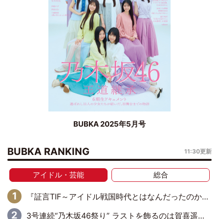
BUBKA 2025年5月号
BUBKA RANKING
11:30更新
アイドル・芸能
総合
『証言TIF～アイドル戦国時代とはなんだったのか～』第6回：でんぱ組.inc・古川未鈴×相沢梨紗「『ハロプロやりたかったな』って言ったら、夢眠ねむさんに『てめえはでんぱ組．incなんだよ！』って肩パンされて(笑)」
3号連続“乃木坂46祭り” ラストを飾るのは賀喜遥香…5年ぶりの登場に「5年分大人になった私を見ていただけたら」