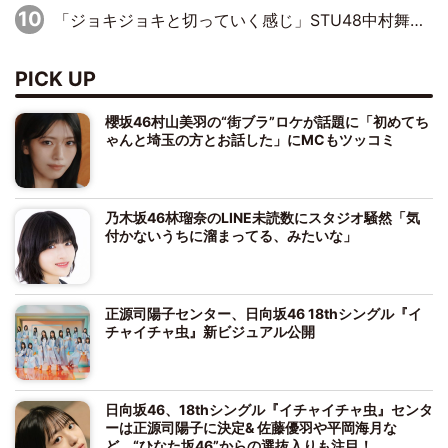
「ジョキジョキと切っていく感じ」STU48中村舞、新しい挑戦は自らの手で
PICK UP
櫻坂46村山美羽の“街ブラ”ロケが話題に「初めてち
ゃんと埼玉の方とお話した」にMCもツッコミ
乃木坂46林瑠奈のLINE未読数にスタジオ騒然「気
付かないうちに溜まってる、みたいな」
正源司陽子センター、日向坂46 18thシングル『イ
チャイチャ虫』新ビジュアル公開
日向坂46、18thシングル『イチャイチャ虫』センタ
ーは正源司陽子に決定& 佐藤優羽や平岡海月な
ど、“ひなた坂46”からの選抜入りも注目！