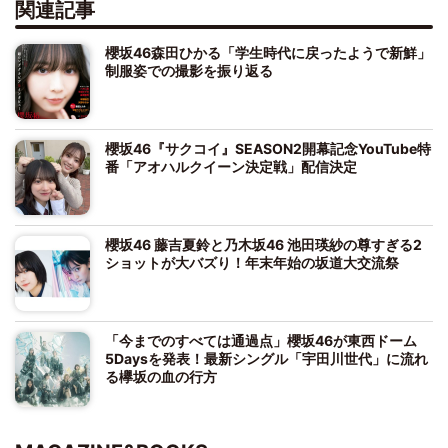
関連記事
櫻坂46森田ひかる「学生時代に戻ったようで新鮮」
制服姿での撮影を振り返る
櫻坂46『サクコイ』SEASON2開幕記念YouTube特
番「アオハルクイーン決定戦」配信決定
櫻坂46 藤吉夏鈴と乃木坂46 池田瑛紗の尊すぎる2
ショットが大バズり！年末年始の坂道大交流祭
「今までのすべては通過点」櫻坂46が東西ドーム
5Daysを発表！最新シングル「宇田川世代」に流れ
る欅坂の血の行方