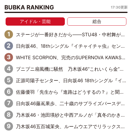
BUBKA RANKING
17:30更新
アイドル・芸能
総合
ステージが一番好きだから――STU48・中村舞が描く“これからの私”
日向坂46、18thシングル『イチャイチャ虫』センターは正源司陽子に決定& 佐藤優羽や平岡海月など、“ひなた坂46”からの選抜入りも注目！
WHITE SCORPION、完売のSUPERNOVA KAWASAKIで沸いた“着席型LIVE” 『BASE Live #16』昼公演リポート
プニプニ扇風機に騒然 乃木坂46“これいくら金”延長中は今回もわちゃわちゃ全開
正源司陽子センター、日向坂46 18thシングル『イチャイチャ虫』新ビジュアル公開
佐藤優羽「先生から『進路はどうするの？』と聞かれて。『実は……』とXのトレンドで1位になっているスマホを見せました」【日向坂46『五期生LIVE』開催記念 五期生“変革”ドキュメンタリー③】
日向坂46藤嶌果歩、二十歳のサプライズバースデーに大喜び「頼られる先輩になれるように努力していきたい」
乃木坂46・池田瑛紗と中西アルノが「真冬のかき氷」騒動で火花散らす！ 因縁の裏にあるのは、逆境をともに“凌”ぐ似た者同士の絆
乃木坂46五百城茉央、ルームウエアでリラックス「今回のグラビアを見て成長を感じていただけるとうれしい」