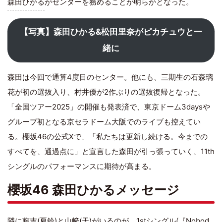
森田ひかる
がセンターを務めることが明らかとなった。
【写真】森田ひかる&松田里奈がピカチュウと一
緒に
森田は今回で通算4度目のセンター。他にも、三期生の石森璃
花が初の選抜入り、村井優が2作ぶりの選抜復帰となった。
「全国ツアー2025」の開催も発表済で、東京ドーム3daysや
グループ初となる京セラドーム大阪でのライブも控えてい
る。櫻坂46の公式Xで、「私たちは更新し続ける。今までの
すべてを、通過点に」と宣言した森田が引っ張っていく、11th
シングルのパフォーマンスに期待が高まる。
櫻坂46 森田ひかるメッセージ
隣に藤吉(夏鈴)と山﨑(天)がいるのが、1stシングル(『Nobod