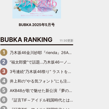
BUBKA 2025年5月号
BUBKA RANKING
11:30更新
乃木坂46金川紗耶『rienda』26AW LOOKモデルに就任
“福太郎愛”で話題…乃木坂46一ノ瀬美空、地元福岡『めんべい25周年トップサポーター』に就任
3号連続“乃木坂46祭り” ラストを飾るのは賀喜遥香…5年ぶりの登場に「5年分大人になった私を見ていただけたら」
井上和の“やる気フォント”にも注目 乃木坂46が挑んだ書道パフォーマンスの舞台裏
AKB48が歌で魅せた新公演『夢のポップスター』 初日から全身全霊のステージ
『証言TIF～アイドル戦国時代とはなんだったのか～』第6回：でんぱ組.inc・古川未鈴×相沢梨紗「『ハロプロやりたかったな』って言ったら、夢眠ねむさんに『てめえはでんぱ組．incなんだよ！』って肩パンされて(笑)」