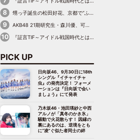
『証言TIF～アイドル戦国時代とはなんだったのか～』第11回：私立恵比寿中学・真山りか×安本彩花「TIFで10年ぶりのキョンシーメイクをしたら、場を完全に引かせてしまって。時代が変わったんだなって」
甥っ子誕生の松田好花、京都で“ふたつの家族”をはしご！ “母”黒谷友香に見送られ、“父”松岡昌宏とはハシゴ酒
AKB48 21期研究生・森川優、可愛さもある大人の女性に
『証言TIF～アイドル戦国時代とはなんだったのか～』第10回：さくら学院・武藤彩未×飯田らうら「正直、中3で辞めるというのを信じてなくて。そう言われてはいたけど、嘘でしょって」
PICK UP
日向坂46、9月30日に18th
シングル『イチャイチャ
虫』の発売決定！ フォーメ
ーションは『日向坂で会い
ましょう』にて発表
乃木坂46・池田瑛紗と中西
アルノが「真冬のかき氷」
騒動で火花散らす！ 因縁の
裏にあるのは、逆境をとも
に“凌”ぐ似た者同士の絆