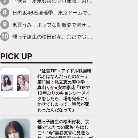
『僕青 須永心海のソロ連載』第18回：「バーゲンセールハンターみうな inしまむら」編
日向坂46石塚瑶季、東京ドームで“観戦バレ”！ ナイツ・塙も認めた「巨人に詳しすぎるアイドル」は元VENUSスクール生で杉内コーチ推し⁉
東雲うみ、ポップな制服姿で魅せる“東雲グリーン”の正体
甥っ子誕生の松田好花、京都で“ふたつの家族”をはしご！ “母”黒谷友香に見送られ、“父”松岡昌宏とはハシゴ酒
PICK UP
『証言TIF～アイドル戦国時
代とはなんだったのか～』
第11回：私立恵比寿中学・
真山りか×安本彩花「TIFで
10年ぶりのキョンシーメイ
クをしたら、場を完全に引
かせてしまって。時代が変
わったんだなって」
甥っ子誕生の松田好花、京
都で“ふたつの家族”をはし
ご！ “母”黒谷友香に見送ら