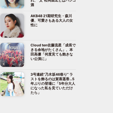
れ、“父”松岡昌宏とはハシゴ
酒
AKB48 21期研究生・森川
優、可愛さもある大人の女
性に
Cloud ten佐藤流星「成長で
きる余地がたくさん」、本
田高優「何度見ても飽きな
い公演に」
3号連続“乃木坂46祭り” ラ
ストを飾るのは賀喜遥香…5
年ぶりの登場に「5年分大人
になった私を見ていただけ
たら」