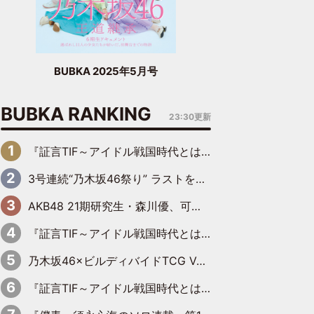
BUBKA 2025年5月号
BUBKA RANKING
23:30更新
『証言TIF～アイドル戦国時代とはなんだったのか～』第6回：でんぱ組.inc・古川未鈴×相沢梨紗「『ハロプロやりたかったな』って言ったら、夢眠ねむさんに『てめえはでんぱ組．incなんだよ！』って肩パンされて(笑)」
3号連続“乃木坂46祭り” ラストを飾るのは賀喜遥香…5年ぶりの登場に「5年分大人になった私を見ていただけたら」
AKB48 21期研究生・森川優、可愛さもある大人の女性に
『証言TIF～アイドル戦国時代とはなんだったのか～』第10回：さくら学院・武藤彩未×飯田らうら「正直、中3で辞めるというのを信じてなくて。そう言われてはいたけど、嘘でしょって」
乃木坂46×ビルディバイドTCG Vol.2公開 賀喜遥香＆田村真佑が『京まふ』ステージに登壇
『証言TIF～アイドル戦国時代とはなんだったのか～』第11回：私立恵比寿中学・真山りか×安本彩花「TIFで10年ぶりのキョンシーメイクをしたら、場を完全に引かせてしまって。時代が変わったんだなって」