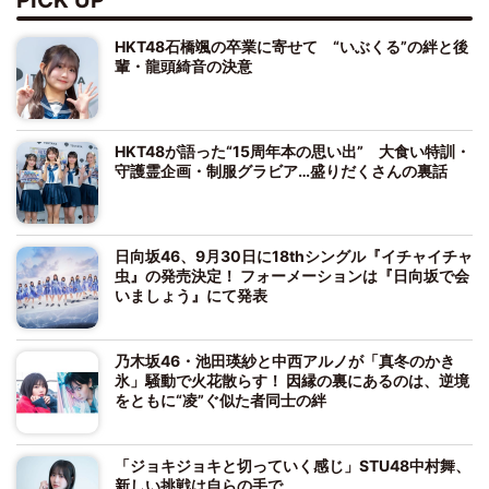
HKT48石橋颯の卒業に寄せて “いぶくる”の絆と後
輩・龍頭綺音の決意
HKT48が語った“15周年本の思い出” 大食い特訓・
守護霊企画・制服グラビア…盛りだくさんの裏話
日向坂46、9月30日に18thシングル『イチャイチャ
虫』の発売決定！ フォーメーションは『日向坂で会
いましょう』にて発表
乃木坂46・池田瑛紗と中西アルノが「真冬のかき
氷」騒動で火花散らす！ 因縁の裏にあるのは、逆境
をともに“凌”ぐ似た者同士の絆
「ジョキジョキと切っていく感じ」STU48中村舞、
新しい挑戦は自らの手で