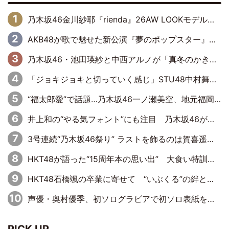
乃木坂46金川紗耶『rienda』26AW LOOKモデルに就任
AKB48が歌で魅せた新公演『夢のポップスター』 初日から全身全霊のステージ
乃木坂46・池田瑛紗と中西アルノが「真冬のかき氷」騒動で火花散らす！ 因縁の裏にあるのは、逆境をともに“凌”ぐ似た者同士の絆
「ジョキジョキと切っていく感じ」STU48中村舞、新しい挑戦は自らの手で
“福太郎愛”で話題…乃木坂46一ノ瀬美空、地元福岡『めんべい25周年トップサポーター』に就任
井上和の“やる気フォント”にも注目 乃木坂46が挑んだ書道パフォーマンスの舞台裏
3号連続“乃木坂46祭り” ラストを飾るのは賀喜遥香…5年ぶりの登場に「5年分大人になった私を見ていただけたら」
HKT48が語った“15周年本の思い出” 大食い特訓・守護霊企画・制服グラビア…盛りだくさんの裏話
HKT48石橋颯の卒業に寄せて “いぶくる”の絆と後輩・龍頭綺音の決意
声優・奥村優季、初ソログラビアで初ソロ表紙を飾る！ 初めて見せる表情や、声優を志したきっかけなどを語った必読のインタビューを掲載
PICK UP