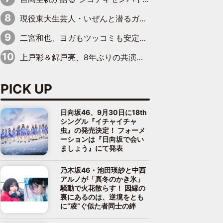
現役東大生芸人・いぜんと潜るガチ中華紀行――「牙籤肉」「焼猪腰」「錫紙龍蝦尾」これ読めますか？
二宮和也、ヨガもツッコミも安定感抜群 “腸さん”との掛け合いにほっこり新CM
上戸彩＆錦戸亮、8年ぶりの共演「別に変わんないよね」
PICK UP
日向坂46、9月30日に18th
シングル『イチャイチャ
虫』の発売決定！ フォーメ
ーションは『日向坂で会い
ましょう』にて発表
乃木坂46・池田瑛紗と中西
アルノが「真冬のかき氷」
騒動で火花散らす！ 因縁の
裏にあるのは、逆境をとも
に“凌”ぐ似た者同士の絆