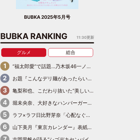
BUBKA 2025年5月号
BUBKA RANKING
11:30更新
グルメ
総合
“福太郎愛”で話題…乃木坂46一ノ瀬美空、地元福岡『めんべい25周年トップサポーター』に就任
お題『こんなデリ麺があったらいいな』、“大喜利アイドル”ラフ×ラフ日比野芽奈が出した回答は
亀梨和也、こだわり抜いた“美しいビール”完成 ピンクゴールドの色味にも想いを込めて
堀未央奈、大好きなハンバーガーに大喜び「ん～！めちゃくちゃジューシー！ 」
ラフ×ラフ日比野芽奈「心配なぐらい豚骨を感じていて…このまま握手会はちょっと厳しいかな」
山下美月『東京カレンダー』表紙を飾る！五百城茉央の朝食グラビアも
吉岡里帆が語る“シゴデキセンパイ”の素顔 現場ではカチッ、家ではふわふわ・もちもち