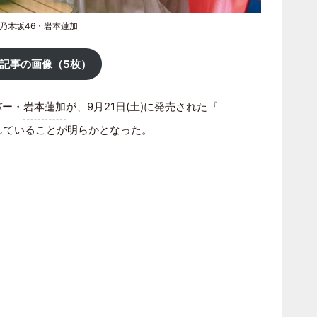
る乃木坂46・岩本蓮加
記事の画像（5枚）
バー・
岩本蓮加
が、9月21日(土)に発売された『
場していることが明らかとなった。