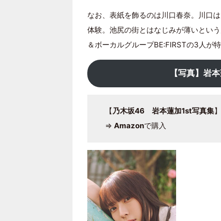
なお、表紙を飾るのは川口春奈。川口は
体験。池尻の街とはなじみが薄いという
＆ボーカルグループBE:FIRSTの3人
【写真】岩本
【
乃木坂46 岩本蓮加1st写真集
⇒
Amazon
で購入