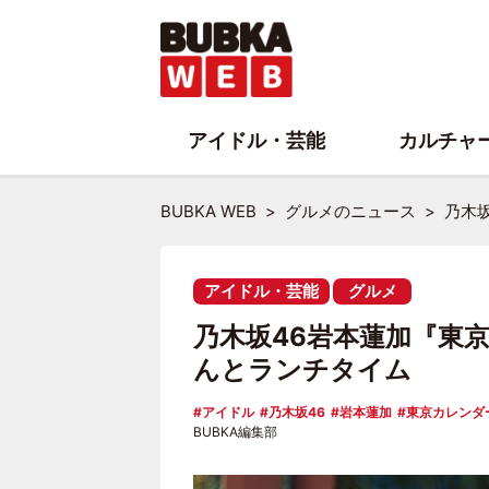
アイドル・芸能
カルチャ
BUBKA WEB
グルメのニュース
乃木
アイドル・芸能
グルメ
乃木坂46岩本蓮加『東
んとランチタイム
アイドル
乃木坂46
岩本蓮加
東京カレンダ
BUBKA編集部