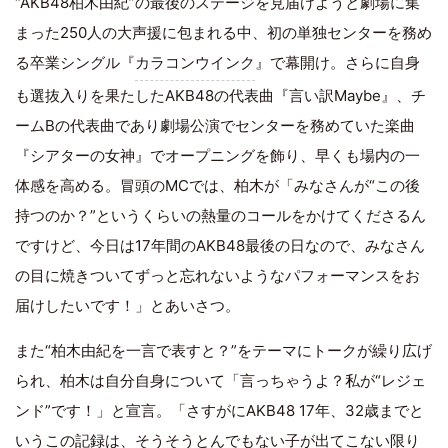
“AKB48柏木由紀”の最後のステージを見届けようと劇場に集
まった250人の大声援に包まれる中、初の単独センターを務め
る卒業シングル『
カラコンウインク
』で幕開け。さらに自身
も選抜入りを果たしたAKB48の代表曲『言い訳Maybe』、チ
ームBの代表曲であり劇場公演でセンターを務めていた楽曲
『シアターの女神』でオープニングを飾り、早くも場内の一
体感を高める。冒頭のMCでは、柏木が「みなさんが“この後
持つのか？”というくらいの熱量のコールをかけてくださるん
ですけど、今日は17年間のAKB48最後の日なので、みなさん
の目に焼きついてずっと忘れないようなパフォーマンスをお
届けしたいです！」とあいさつ。
また“柏木由紀を一言で表すと？”をテーマにトークが繰り広げ
られ、柏木は自分自身について「言っちゃうよ？私が“レジェ
ンド”です！」と宣言。「さすがにAKB48 17年、32歳までと
いうこの記録は、そうそうとんでもない子が出てこない限り