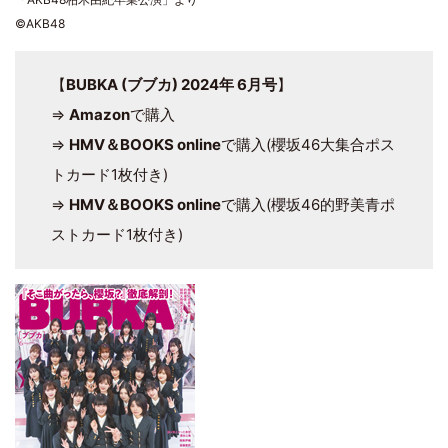
©AKB48
【
BUBKA (ブブカ) 2024年 6月号
】
⇒
Amazon
で購入
⇒
HMV＆BOOKS online
で購入(櫻坂46大集合ポス
トカード1枚付き)
⇒
HMV＆BOOKS online
で購入(櫻坂46的野美青ポ
ストカード1枚付き)