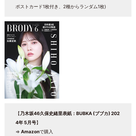
ポストカード1枚付き、2種からランダム1枚)
【
乃木坂46久保史緒里表紙：BUBKA (ブブカ) 202
4年 5月号
】
⇒
Amazon
で購入