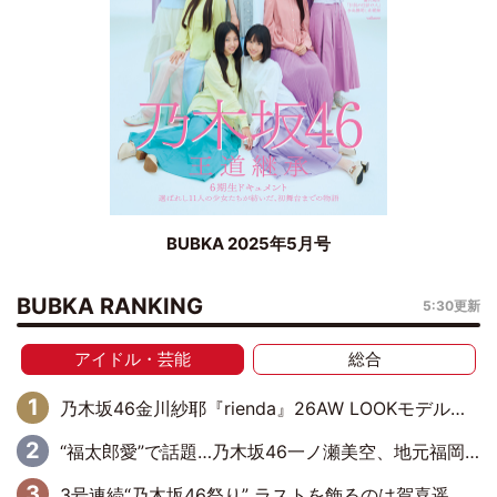
BUBKA 2025年5月号
BUBKA RANKING
5:30更新
アイドル・芸能
総合
乃木坂46金川紗耶『rienda』26AW LOOKモデルに就任
“福太郎愛”で話題…乃木坂46一ノ瀬美空、地元福岡『めんべい25周年トップサポーター』に就任
3号連続“乃木坂46祭り” ラストを飾るのは賀喜遥香…5年ぶりの登場に「5年分大人になった私を見ていただけたら」