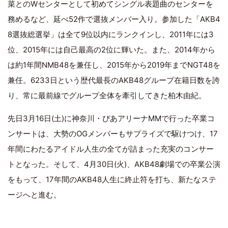
菜とのWセンターとして初めてシングル表題曲のセンターを
務めるなど、延べ52作で選抜メンバー入り。参加した「AKB4
8選抜総選挙」は全て9位以内にランクインし、2011年には3
位、2015年には自己最高の2位に輝いた。また、2014年から
は約1年間NMB48を兼任し、2015年から2019年までNGT48を
兼任。6233日という歴代最長のAKB48グループ在籍日数を誇
り、常に最前線でグループ全体を牽引してきた柏木由紀。
先日3月16日(土)に神奈川・ぴあアリーナMMで行った卒業コ
ンサートは、大勢のOGメンバーもサプライズで駆けつけ、17
年間にわたるアイドル人生の全てが詰まった充実のコンサー
トとなった。そして、4月30日(火)、AKB48劇場での卒業公演
をもって、17年間のAKB48人生に終止符を打ち、新たなステ
ージへと進む。