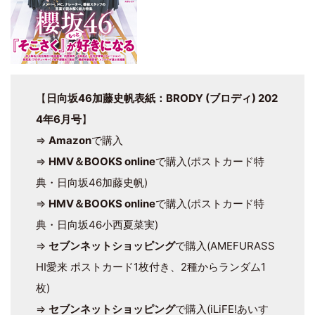
【
日向坂46加藤史帆表紙：BRODY (ブロディ) 202
4年6月号
】
⇒
Amazon
で購入
⇒
HMV＆BOOKS online
で購入(ポストカード特
典・日向坂46加藤史帆)
⇒
HMV＆BOOKS online
で購入(ポストカード特
典・日向坂46小西夏菜実)
⇒
セブンネットショッピング
で購入(AMEFURASS
HI愛来 ポストカード1枚付き、2種からランダム1
枚)
⇒
セブンネットショッピング
で購入(iLiFE!あいす