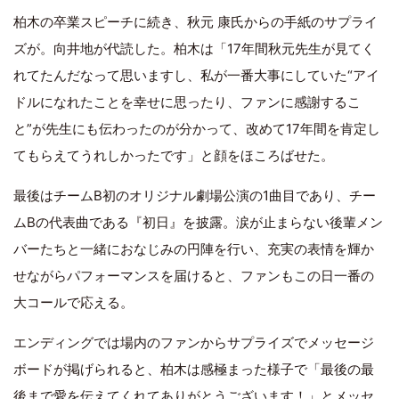
柏木の卒業スピーチに続き、秋元 康氏からの手紙のサプライ
ズが。向井地が代読した。柏木は「17年間秋元先生が見てく
れてたんだなって思いますし、私が一番大事にしていた“アイ
ドルになれたことを幸せに思ったり、ファンに感謝するこ
と”が先生にも伝わったのが分かって、改めて17年間を肯定し
てもらえてうれしかったです」と顔をほころばせた。
最後はチームB初のオリジナル劇場公演の1曲目であり、チー
ムBの代表曲である『初日』を披露。涙が止まらない後輩メン
バーたちと一緒におなじみの円陣を行い、充実の表情を輝か
せながらパフォーマンスを届けると、ファンもこの日一番の
大コールで応える。
エンディングでは場内のファンからサプライズでメッセージ
ボードが掲げられると、柏木は感極まった様子で「最後の最
後まで愛を伝えてくれてありがとうございます！」とメッセ