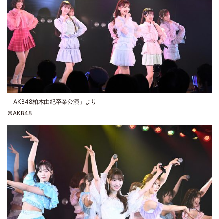
「AKB48柏木由紀卒業公演」より
©AKB48