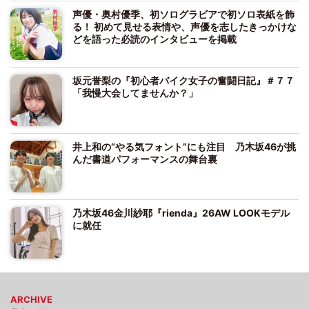
声優・奥村優季、初ソログラビアで初ソロ表紙を飾
る！ 初めて見せる表情や、声優を志したきっかけな
どを語った必読のインタビューを掲載
坂元誉梨の『初心者バイク女子の奮闘日記』＃７７
「我慢大会してませんか？」
井上和の“やる気フォント”にも注目 乃木坂46が挑
んだ書道パフォーマンスの舞台裏
乃木坂46金川紗耶『rienda』26AW LOOKモデル
に就任
ARCHIVE