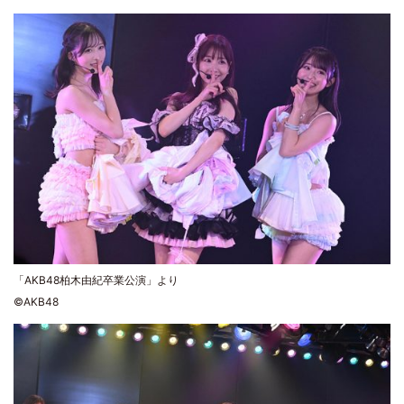
「AKB48柏木由紀卒業公演」より
©AKB48