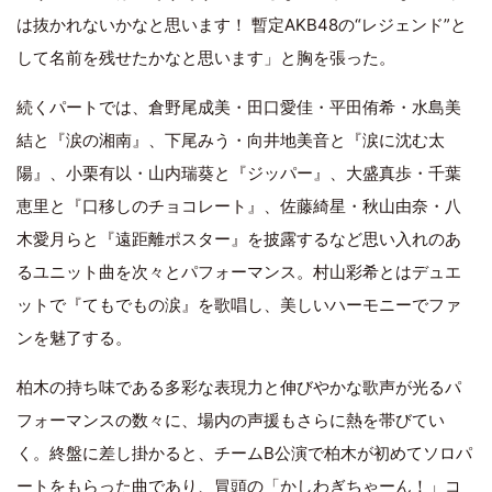
は抜かれないかなと思います！ 暫定AKB48の“レジェンド”と
して名前を残せたかなと思います」と胸を張った。
続くパートでは、倉野尾成美・田口愛佳・平田侑希・水島美
結と『涙の湘南』、下尾みう・向井地美音と『涙に沈む太
陽』、小栗有以・山内瑞葵と『ジッパー』、大盛真歩・千葉
恵里と『口移しのチョコレート』、佐藤綺星・秋山由奈・八
木愛月らと『遠距離ポスター』を披露するなど思い入れのあ
るユニット曲を次々とパフォーマンス。村山彩希とはデュエ
ットで『てもでもの涙』を歌唱し、美しいハーモニーでファ
ンを魅了する。
柏木の持ち味である多彩な表現力と伸びやかな歌声が光るパ
フォーマンスの数々に、場内の声援もさらに熱を帯びてい
く。終盤に差し掛かると、チームB公演で柏木が初めてソロパ
ートをもらった曲であり、冒頭の「かしわぎちゃーん！」コ