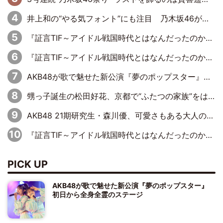
井上和の“やる気フォント”にも注目 乃木坂46が挑んだ書道パフォーマンスの舞台裏
『証言TIF～アイドル戦国時代とはなんだったのか～』第6回：でんぱ組.inc・古川未鈴×相沢梨紗「『ハロプロやりたかったな』って言ったら、夢眠ねむさんに『てめえはでんぱ組．incなんだよ！』って肩パンされて(笑)」
『証言TIF～アイドル戦国時代とはなんだったのか～』第11回：私立恵比寿中学・真山りか×安本彩花「TIFで10年ぶりのキョンシーメイクをしたら、場を完全に引かせてしまって。時代が変わったんだなって」
AKB48が歌で魅せた新公演『夢のポップスター』 初日から全身全霊のステージ
甥っ子誕生の松田好花、京都で“ふたつの家族”をはしご！ “母”黒谷友香に見送られ、“父”松岡昌宏とはハシゴ酒
AKB48 21期研究生・森川優、可愛さもある大人の女性に
『証言TIF～アイドル戦国時代とはなんだったのか～』第10回：さくら学院・武藤彩未×飯田らうら「正直、中3で辞めるというのを信じてなくて。そう言われてはいたけど、嘘でしょって」
PICK UP
AKB48が歌で魅せた新公演『夢のポップスター』
初日から全身全霊のステージ