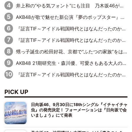
井上和の“やる気フォント”にも注目 乃木坂46が挑んだ書道パフォーマンスの舞台裏
AKB48が歌で魅せた新公演『夢のポップスター』 初日から全身全霊のステージ
『証言TIF～アイドル戦国時代とはなんだったのか～』第6回：でんぱ組.inc・古川未鈴×相沢梨紗「『ハロプロやりたかったな』って言ったら、夢眠ねむさんに『てめえはでんぱ組．incなんだよ！』って肩パンされて(笑)」
『証言TIF～アイドル戦国時代とはなんだったのか～』第11回：私立恵比寿中学・真山りか×安本彩花「TIFで10年ぶりのキョンシーメイクをしたら、場を完全に引かせてしまって。時代が変わったんだなって」
甥っ子誕生の松田好花、京都で“ふたつの家族”をはしご！ “母”黒谷友香に見送られ、“父”松岡昌宏とはハシゴ酒
AKB48 21期研究生・森川優、可愛さもある大人の女性に
『証言TIF～アイドル戦国時代とはなんだったのか～』第10回：さくら学院・武藤彩未×飯田らうら「正直、中3で辞めるというのを信じてなくて。そう言われてはいたけど、嘘でしょって」
PICK UP
日向坂46、9月30日に18thシングル『イチャイチャ
虫』の発売決定！ フォーメーションは『日向坂で会
いましょう』にて発表