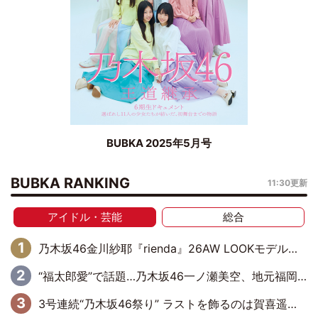
BUBKA 2025年5月号
BUBKA RANKING
11:30更新
アイドル・芸能
総合
乃木坂46金川紗耶『rienda』26AW LOOKモデルに就任
“福太郎愛”で話題…乃木坂46一ノ瀬美空、地元福岡『めんべい25周年トップサポーター』に就任
3号連続“乃木坂46祭り” ラストを飾るのは賀喜遥香…5年ぶりの登場に「5年分大人になった私を見ていただけたら」