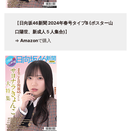
【
日向坂46新聞 2024年春号タイプB (ポスター山
口陽世、新成人５人集合)
】
⇒
Amazon
で購入