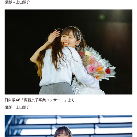
撮影＝上山陽介
日向坂46「齊藤京子卒業コンサート」より
撮影＝上山陽介