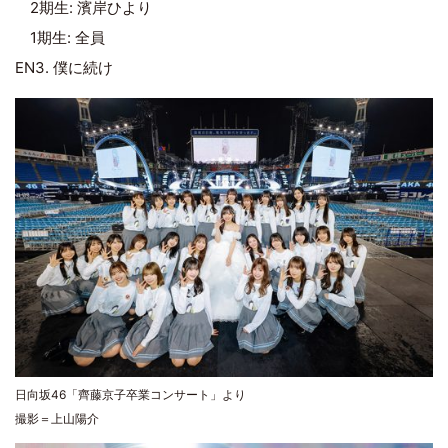
2期生: 濱岸ひより
1期生: 全員
EN3. 僕に続け
日向坂46「齊藤京子卒業コンサート」より
撮影＝上山陽介