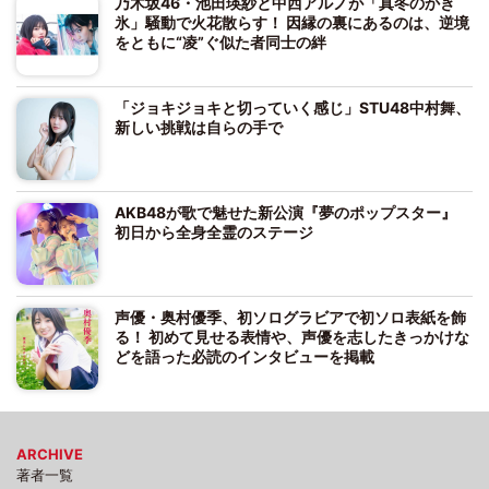
乃木坂46・池田瑛紗と中西アルノが「真冬のかき
氷」騒動で火花散らす！ 因縁の裏にあるのは、逆境
をともに“凌”ぐ似た者同士の絆
「ジョキジョキと切っていく感じ」STU48中村舞、
新しい挑戦は自らの手で
AKB48が歌で魅せた新公演『夢のポップスター』
初日から全身全霊のステージ
声優・奥村優季、初ソログラビアで初ソロ表紙を飾
る！ 初めて見せる表情や、声優を志したきっかけな
どを語った必読のインタビューを掲載
ARCHIVE
著者一覧