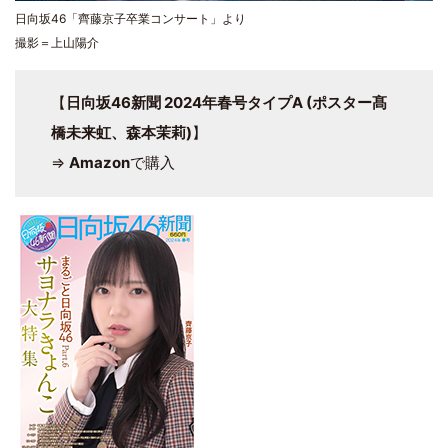
日向坂46「齊藤京子卒業コンサート」より
撮影＝上山陽介
【
日向坂46新聞 2024年春号タイプA (ポスター髙
橋未来虹、森本茉莉)
】
⇒
Amazon
で購入