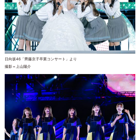
日向坂46「齊藤京子卒業コンサート」より
撮影＝上山陽介