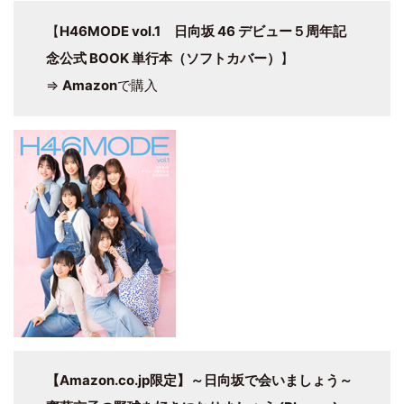
【
H46MODE vol.1 日向坂 46 デビュー５周年記
念公式 BOOK 単行本（ソフトカバー）
】
⇒
Amazon
で購入
【Amazon.co.jp限定】～日向坂で会いましょう～