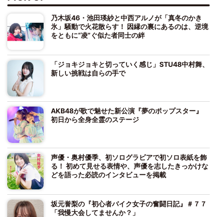
乃木坂46・池田瑛紗と中西アルノが「真冬のかき
氷」騒動で火花散らす！ 因縁の裏にあるのは、逆境
をともに“凌”ぐ似た者同士の絆
「ジョキジョキと切っていく感じ」STU48中村舞、
新しい挑戦は自らの手で
AKB48が歌で魅せた新公演『夢のポップスター』
初日から全身全霊のステージ
声優・奥村優季、初ソログラビアで初ソロ表紙を飾
る！ 初めて見せる表情や、声優を志したきっかけな
どを語った必読のインタビューを掲載
坂元誉梨の『初心者バイク女子の奮闘日記』＃７７
「我慢大会してませんか？」