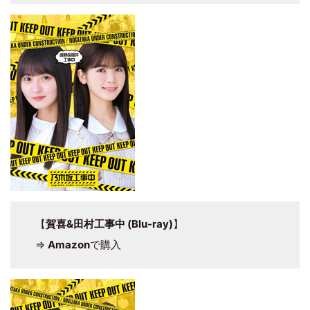
【
賀喜&田村工事中 (Blu-ray)
】
⇒
Amazon
で購入