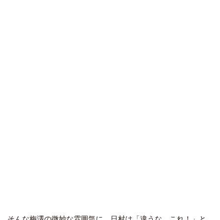
そんな梅澤の微妙な雰囲気に、日村は「違うな、これ！」と