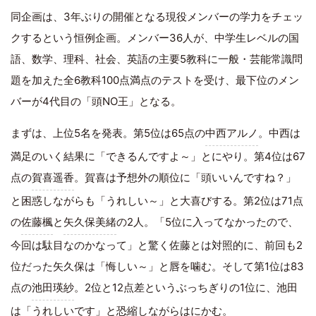
同企画は、3年ぶりの開催となる現役メンバーの学力をチェッ
クするという恒例企画。メンバー36人が、中学生レベルの国
語、数学、理科、社会、英語の主要5教科に一般・芸能常識問
題を加えた全6教科100点満点のテストを受け、最下位のメン
バーが4代目の「頭NO王」となる。
まずは、上位5名を発表。第5位は65点の
中西アルノ
。中西は
満足のいく結果に「できるんですよ～」とにやり。第4位は67
点の
賀喜遥香
。賀喜は予想外の順位に「頭いいんですね？」
と困惑しながらも「うれしい～」と大喜びする。第2位は71点
の
佐藤楓
と
矢久保美緒
の2人。「5位に入ってなかったので、
今回は駄目なのかなって」と驚く佐藤とは対照的に、前回も2
位だった矢久保は「悔しい～」と唇を噛む。そして第1位は83
点の
池田瑛紗
。2位と12点差というぶっちぎりの1位に、池田
は「うれしいです」と恐縮しながらはにかむ。