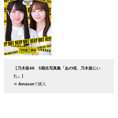
【
乃木坂46 5期生写真集「あの頃、乃木坂にい
た」
】
⇒
Amazon
で購入