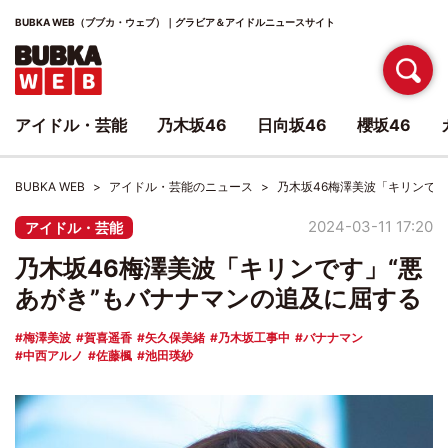
BUBKA WEB（ブブカ・ウェブ）｜グラビア＆アイドルニュースサイト
アイドル・芸能
乃木坂46
日向坂46
櫻坂46
BUBKA WEB
アイドル・芸能のニュース
乃木坂46梅澤美波「キリンです
2024-03-11 17:20
アイドル・芸能
乃木坂46梅澤美波「キリンです」“悪
あがき”もバナナマンの追及に屈する
梅澤美波
賀喜遥香
矢久保美緒
乃木坂工事中
バナナマン
中西アルノ
佐藤楓
池田瑛紗