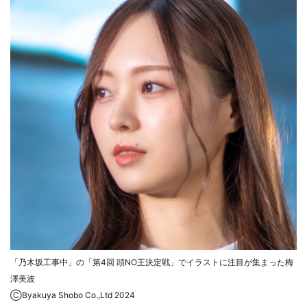
「乃木坂工事中」の「第4回 頭NO王決定戦」でイラストに注目が集まった梅
澤美波
ⒸByakuya Shobo Co.,Ltd 2024