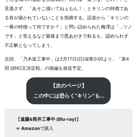
見逃さず、「あそこ描いてねぇもん！」とキリンの特徴であ
る首が描かれていないことを指摘する。設楽から「キリンの
一番の特徴って何ですか？」と問い詰められた梅澤は「…ツノ
です」と答えるなど最後まで悪あがきで粘るも、認められず
不正解となってしまう。
次回、「乃木坂工事中」は3月17日(日)深夜0:00より、「第4
回 頭NO王決定戦」の後編を放送予定。
【次のページ】
この中には恐らく“キリン”も…
【
遠藤&筒井工事中 (Blu-ray)
】
⇒
Amazon
で購入