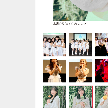
水川心愛(みずかわ ここあ)