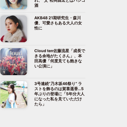
れ、“父”松岡昌宏とはハシゴ
酒
AKB48 21期研究生・森川
優、可愛さもある大人の女
性に
Cloud ten佐藤流星「成長で
きる余地がたくさん」、本
田高優「何度見ても飽きな
い公演に」
3号連続“乃木坂46祭り” ラ
ストを飾るのは賀喜遥香…5
年ぶりの登場に「5年分大人
になった私を見ていただけ
たら」