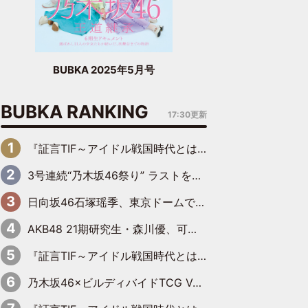
BUBKA 2025年5月号
BUBKA RANKING
17:30更新
『証言TIF～アイドル戦国時代とはなんだったのか～』第6回：でんぱ組.inc・古川未鈴×相沢梨紗「『ハロプロやりたかったな』って言ったら、夢眠ねむさんに『てめえはでんぱ組．incなんだよ！』って肩パンされて(笑)」
3号連続“乃木坂46祭り” ラストを飾るのは賀喜遥香…5年ぶりの登場に「5年分大人になった私を見ていただけたら」
日向坂46石塚瑶季、東京ドームで“観戦バレ”！ ナイツ・塙も認めた「巨人に詳しすぎるアイドル」は元VENUSスクール生で杉内コーチ推し⁉
AKB48 21期研究生・森川優、可愛さもある大人の女性に
『証言TIF～アイドル戦国時代とはなんだったのか～』第10回：さくら学院・武藤彩未×飯田らうら「正直、中3で辞めるというのを信じてなくて。そう言われてはいたけど、嘘でしょって」
乃木坂46×ビルディバイドTCG Vol.2公開 賀喜遥香＆田村真佑が『京まふ』ステージに登壇