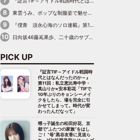
『証言TIF～アイドル戦国時代とはなんだったのか～』第8回：Negicco・Nao☆×Megu×Kaede「東京からオファーが来たのと、梨の皮剥きとどっちが大事なんだって」
東雲うみ、ポップな制服姿で魅せる“東雲グリーン”の正体
『僕青 須永心海のソロ連載』第18回：「バーゲンセールハンターみうな inしまむら」編
日向坂46藤嶌果歩、二十歳のサプライズバースデーに大喜び「頼られる先輩になれるように努力していきたい」
PICK UP
『証言TIF～アイドル戦国時
代とはなんだったのか～』
第11回：私立恵比寿中学・
真山りか×安本彩花「TIFで
10年ぶりのキョンシーメイ
クをしたら、場を完全に引
かせてしまって。時代が変
わったんだなって」
甥っ子誕生の松田好花、京
都で“ふたつの家族”をはし
ご！ “母”黒谷友香に見送ら