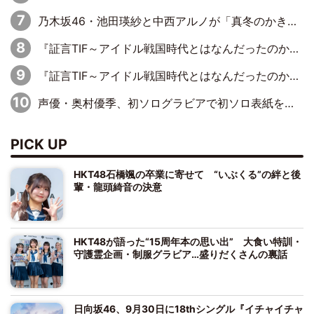
乃木坂46・池田瑛紗と中西アルノが「真冬のかき氷」騒動で火花散らす！ 因縁の裏にあるのは、逆境をともに“凌”ぐ似た者同士の絆
『証言TIF～アイドル戦国時代とはなんだったのか～』第11回：私立恵比寿中学・真山りか×安本彩花「TIFで10年ぶりのキョンシーメイクをしたら、場を完全に引かせてしまって。時代が変わったんだなって」
『証言TIF～アイドル戦国時代とはなんだったのか～』第6回：でんぱ組.inc・古川未鈴×相沢梨紗「『ハロプロやりたかったな』って言ったら、夢眠ねむさんに『てめえはでんぱ組．incなんだよ！』って肩パンされて(笑)」
声優・奥村優季、初ソログラビアで初ソロ表紙を飾る！ 初めて見せる表情や、声優を志したきっかけなどを語った必読のインタビューを掲載
PICK UP
HKT48石橋颯の卒業に寄せて “いぶくる”の絆と後
輩・龍頭綺音の決意
HKT48が語った“15周年本の思い出” 大食い特訓・
守護霊企画・制服グラビア…盛りだくさんの裏話
日向坂46、9月30日に18thシングル『イチャイチャ