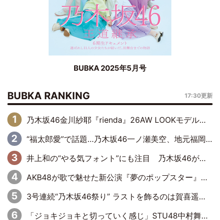
BUBKA 2025年5月号
BUBKA RANKING
17:30更新
乃木坂46金川紗耶『rienda』26AW LOOKモデルに就任
“福太郎愛”で話題…乃木坂46一ノ瀬美空、地元福岡『めんべい25周年トップサポーター』に就任
井上和の“やる気フォント”にも注目 乃木坂46が挑んだ書道パフォーマンスの舞台裏
AKB48が歌で魅せた新公演『夢のポップスター』 初日から全身全霊のステージ
3号連続“乃木坂46祭り” ラストを飾るのは賀喜遥香…5年ぶりの登場に「5年分大人になった私を見ていただけたら」
「ジョキジョキと切っていく感じ」STU48中村舞、新しい挑戦は自らの手で