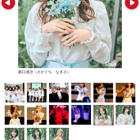
Prev
Next
坂口渚沙（さかぐち なぎさ）