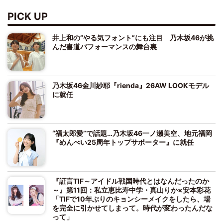
PICK UP
井上和の“やる気フォント”にも注目 乃木坂46が挑
んだ書道パフォーマンスの舞台裏
乃木坂46金川紗耶『rienda』26AW LOOKモデル
に就任
“福太郎愛”で話題…乃木坂46一ノ瀬美空、地元福岡
『めんべい25周年トップサポーター』に就任
『証言TIF～アイドル戦国時代とはなんだったのか
～』第11回：私立恵比寿中学・真山りか×安本彩花
「TIFで10年ぶりのキョンシーメイクをしたら、場
を完全に引かせてしまって。時代が変わったんだな
って」