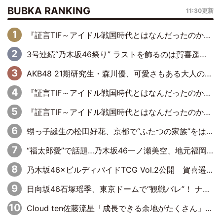
BUBKA RANKING
11:30更新
『証言TIF～アイドル戦国時代とはなんだったのか～』第6回：でんぱ組.inc・古川未鈴×相沢梨紗「『ハロプロやりたかったな』って言ったら、夢眠ねむさんに『てめえはでんぱ組．incなんだよ！』って肩パンされて(笑)」
3号連続“乃木坂46祭り” ラストを飾るのは賀喜遥香…5年ぶりの登場に「5年分大人になった私を見ていただけたら」
AKB48 21期研究生・森川優、可愛さもある大人の女性に
『証言TIF～アイドル戦国時代とはなんだったのか～』第11回：私立恵比寿中学・真山りか×安本彩花「TIFで10年ぶりのキョンシーメイクをしたら、場を完全に引かせてしまって。時代が変わったんだなって」
『証言TIF～アイドル戦国時代とはなんだったのか～』第10回：さくら学院・武藤彩未×飯田らうら「正直、中3で辞めるというのを信じてなくて。そう言われてはいたけど、嘘でしょって」
甥っ子誕生の松田好花、京都で“ふたつの家族”をはしご！ “母”黒谷友香に見送られ、“父”松岡昌宏とはハシゴ酒
“福太郎愛”で話題…乃木坂46一ノ瀬美空、地元福岡『めんべい25周年トップサポーター』に就任
乃木坂46×ビルディバイドTCG Vol.2公開 賀喜遥香＆田村真佑が『京まふ』ステージに登壇
日向坂46石塚瑶季、東京ドームで“観戦バレ”！ ナイツ・塙も認めた「巨人に詳しすぎるアイドル」は元VENUSスクール生で杉内コーチ推し⁉
Cloud ten佐藤流星「成長できる余地がたくさん」、本田高優「何度見ても飽きない公演に」