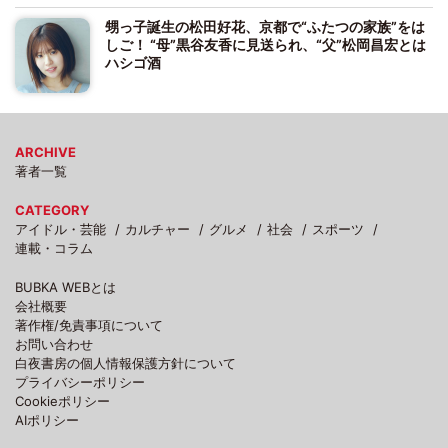
甥っ子誕生の松田好花、京都で“ふたつの家族”をは
しご！ “母”黒谷友香に見送られ、“父”松岡昌宏とは
ハシゴ酒
ARCHIVE
著者一覧
CATEGORY
アイドル・芸能
カルチャー
グルメ
社会
スポーツ
連載・コラム
BUBKA WEBとは
会社概要
著作権/免責事項について
お問い合わせ
白夜書房の個人情報保護方針について
プライバシーポリシー
Cookieポリシー
AIポリシー