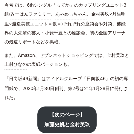
今号では、6thシングル「ってか」のカップリングユニット3
組(
みーぱんファミリー
、
あゃめぃちゃん
、金村美玖×丹生明
里×渡邉美穂ユニット＝仮＝)それぞれの座談会や対談、芸能
界の大先輩の芸人・小藪千豊との座談会、初の全国アリーナ
の最速リポートなどを掲載。
また、Amazon、セブンネットショッピングでは、金村美玖と
上村ひなの
の表紙バージョンも。
「
日向坂46新聞
」はアイドルグループ「日向坂46」の初の専
門紙で、2020年1月30日創刊、第2号は21年1月28日に発行さ
れた。
【次のページ】
加藤史帆と金村美玖