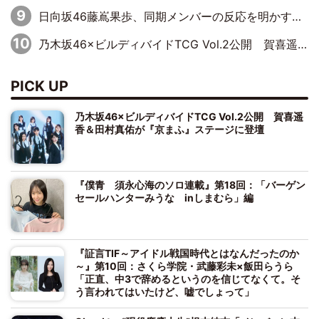
日向坂46藤嶌果歩、同期メンバーの反応を明かす「『大人になりましたね』と言って見てくれました」
乃木坂46×ビルディバイドTCG Vol.2公開 賀喜遥香＆田村真佑が『京まふ』ステージに登壇
PICK UP
乃木坂46×ビルディバイドTCG Vol.2公開 賀喜遥
香＆田村真佑が『京まふ』ステージに登壇
『僕青 須永心海のソロ連載』第18回：「バーゲン
セールハンターみうな inしまむら」編
『証言TIF～アイドル戦国時代とはなんだったのか
～』第10回：さくら学院・武藤彩未×飯田らうら
「正直、中3で辞めるというのを信じてなくて。そ
う言われてはいたけど、嘘でしょって」