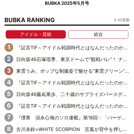
BUBKA 2025年5月号
BUBKA RANKING
5:30更新
アイドル・芸能
総合
『証言TIF～アイドル戦国時代とはなんだったのか～』第6回：でんぱ組.inc・古川未鈴×相沢梨紗「『ハロプロやりたかったな』って言ったら、夢眠ねむさんに『てめえはでんぱ組．incなんだよ！』って肩パンされて(笑)」
日向坂46石塚瑶季、東京ドームで“観戦バレ”！ ナイツ・塙も認めた「巨人に詳しすぎるアイドル」は元VENUSスクール生で杉内コーチ推し⁉
東雲うみ、ポップな制服姿で魅せる“東雲グリーン”の正体
『証言TIF～アイドル戦国時代とはなんだったのか～』第8回：Negicco・Nao☆×Megu×Kaede「東京からオファーが来たのと、梨の皮剥きとどっちが大事なんだって」
日向坂46藤嶌果歩、二十歳のサプライズバースデーに大喜び「頼られる先輩になれるように努力していきたい」
『証言TIF～アイドル戦国時代とはなんだったのか～』第10回：さくら学院・武藤彩未×飯田らうら「正直、中3で辞めるというのを信じてなくて。そう言われてはいたけど、嘘でしょって」
『僕青 須永心海のソロ連載』第18回：「バーゲンセールハンターみうな inしまむら」編
古川未鈴×WHITE SCORPION 言葉が背中を押した“それぞれの決意”