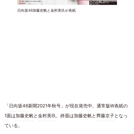
日向坂46加藤史帆と金村美玖が表紙
「
日向坂46
新聞2021年秋号」が現在発売中。通常版W表紙の
1面は
加藤史帆
と
金村美玖
。終面は加藤史帆と
齊藤京子
となっ
ている。