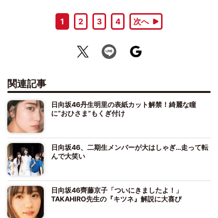
1
2
3
4
次へ
関連記事
日向坂46丹生明里の表紙カット解禁！綺麗な瞳
に“おひさま”もくぎ付け
日向坂46、二期生メンバーが大はしゃぎ…走って転
んで大笑い
日向坂46齊藤京子「ついにきましたよ！」
TAKAHIRO先生の『キツネ』解説に大喜び