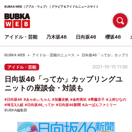
BUBKA WEB（ブブカ・ウェブ）｜グラビア＆アイドルニュースサイト
アイドル・芸能
乃木坂46
日向坂46
櫻坂46
BUBKA WEB
アイドル・芸能のニュース
日向坂46「ってか」カップリ
2021-10-15 11:00
アイドル・芸能
日向坂46「ってか」カップリングユ
ニットの座談会・対談も
日向坂46
あゃめぃちゃん
加藤史帆
金村美玖
齊藤京子
上村ひなの
埼玉3人組
日向坂46_ってか
日向坂46新聞
みーぱんファミリー
BUBKA編集部