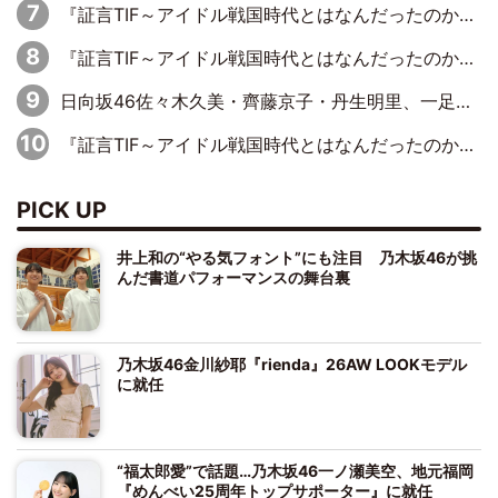
『証言TIF～アイドル戦国時代とはなんだったのか～』第2回【完全版】：元ぱすぽ☆・根岸愛×奥仲麻琴「……じつは、話はあったんですよ」復活宣言の約10カ月前に語っていた、再フライトの兆し
『証言TIF～アイドル戦国時代とはなんだったのか～』第7回：BiS・プー・ルイ×ミチバヤシリオ「誰もパンツは投げないですからね。でも、特に話題になった記憶もないです（笑）」
日向坂46佐々木久美・齊藤京子・丹生明里、一足お先に展覧会を見学
『証言TIF～アイドル戦国時代とはなんだったのか～』第1回：元アイドリング!!!・遠藤舞×森田涼花「ももクロを初めて見て、アイドリング!!!は無理だな、勝てないなって」
PICK UP
井上和の“やる気フォント”にも注目 乃木坂46が挑
んだ書道パフォーマンスの舞台裏
乃木坂46金川紗耶『rienda』26AW LOOKモデル
に就任
“福太郎愛”で話題…乃木坂46一ノ瀬美空、地元福岡
『めんべい25周年トップサポーター』に就任