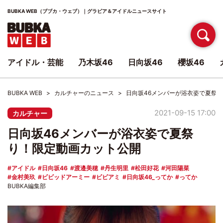
BUBKA WEB（ブブカ・ウェブ）｜グラビア＆アイドルニュースサイト
アイドル・芸能
乃木坂46
日向坂46
櫻坂46
BUBKA WEB
カルチャーのニュース
日向坂46メンバーが浴衣姿で夏祭
2021-09-15 17:00
カルチャー
日向坂46メンバーが浴衣姿で夏祭
り！限定動画カット公開
アイドル
日向坂46
渡邉美穂
丹生明里
松田好花
河田陽菜
金村美玖
ビビッドアーミー
ビビアミ
日向坂46_ってか
ってか
BUBKA編集部