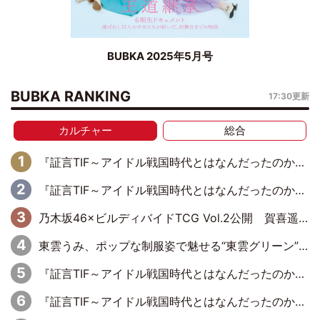
BUBKA 2025年5月号
BUBKA RANKING
17:30更新
カルチャー
総合
『証言TIF～アイドル戦国時代とはなんだったのか～』第11回：私立恵比寿中学・真山りか×安本彩花「TIFで10年ぶりのキョンシーメイクをしたら、場を完全に引かせてしまって。時代が変わったんだなって」
『証言TIF～アイドル戦国時代とはなんだったのか～』第10回：さくら学院・武藤彩未×飯田らうら「正直、中3で辞めるというのを信じてなくて。そう言われてはいたけど、嘘でしょって」
乃木坂46×ビルディバイドTCG Vol.2公開 賀喜遥香＆田村真佑が『京まふ』ステージに登壇
東雲うみ、ポップな制服姿で魅せる“東雲グリーン”の正体
『証言TIF～アイドル戦国時代とはなんだったのか～』第8回：Negicco・Nao☆×Megu×Kaede「東京からオファーが来たのと、梨の皮剥きとどっちが大事なんだって」
『証言TIF～アイドル戦国時代とはなんだったのか～』第5回：元SUPER☆GiRLS・八坂沙織×宮崎理奈「パワープッシュアーティストみたいなのがあって、イトーヨーカドーさんがスポンサーについたり」