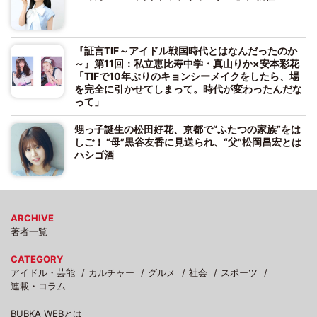
『証言TIF～アイドル戦国時代とはなんだったのか
～』第11回：私立恵比寿中学・真山りか×安本彩花
「TIFで10年ぶりのキョンシーメイクをしたら、場
を完全に引かせてしまって。時代が変わったんだな
って」
甥っ子誕生の松田好花、京都で“ふたつの家族”をは
しご！ “母”黒谷友香に見送られ、“父”松岡昌宏とは
ハシゴ酒
ARCHIVE
著者一覧
CATEGORY
アイドル・芸能
カルチャー
グルメ
社会
スポーツ
連載・コラム
BUBKA WEBとは