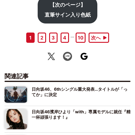
【次のページ】
直筆サイン入り色紙
…
1
2
3
4
10
次へ
関連記事
日向坂46、6thシングル重大発表…タイトルが「っ
てか」に決定
日向坂46濱岸ひより「with」専属モデルに就任『精
一杯頑張ります！』