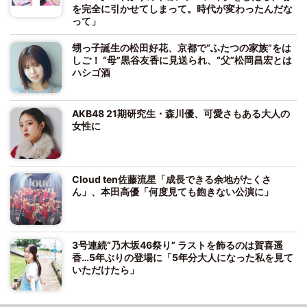
を完全に引かせてしまって。時代が変わったんだな
って」
甥っ子誕生の松田好花、京都で“ふたつの家族”をは
しご！ “母”黒谷友香に見送られ、“父”松岡昌宏とは
ハシゴ酒
AKB48 21期研究生・森川優、可愛さもある大人の
女性に
Cloud ten佐藤流星「成長できる余地がたくさ
ん」、本田高優「何度見ても飽きない公演に」
3号連続“乃木坂46祭り” ラストを飾るのは賀喜遥
香…5年ぶりの登場に「5年分大人になった私を見て
いただけたら」