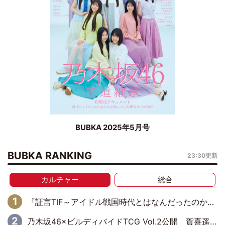
BUBKA 2025年5月号
BUBKA RANKING
23:30更新
カルチャー
総合
『証言TIF～アイドル戦国時代とはなんだったのか～』第10回：さくら学院・武藤彩未×飯田らうら「正直、中3で辞めるというのを信じてなくて。そう言われてはいたけど、嘘でしょって」
乃木坂46×ビルディバイドTCG Vol.2公開 賀喜遥香＆田村真佑が『京まふ』ステージに登壇