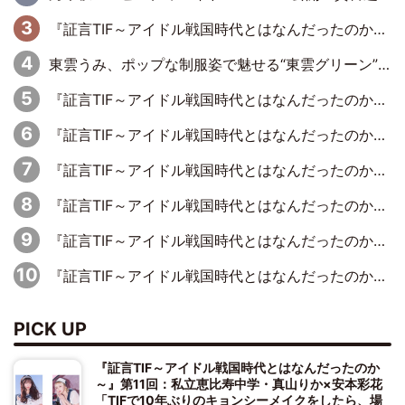
『証言TIF～アイドル戦国時代とはなんだったのか～』第11回：私立恵比寿中学・真山りか×安本彩花「TIFで10年ぶりのキョンシーメイクをしたら、場を完全に引かせてしまって。時代が変わったんだなって」
東雲うみ、ポップな制服姿で魅せる“東雲グリーン”の正体
『証言TIF～アイドル戦国時代とはなんだったのか～』第8回：Negicco・Nao☆×Megu×Kaede「東京からオファーが来たのと、梨の皮剥きとどっちが大事なんだって」
『証言TIF～アイドル戦国時代とはなんだったのか～』第5回：元SUPER☆GiRLS・八坂沙織×宮崎理奈「パワープッシュアーティストみたいなのがあって、イトーヨーカドーさんがスポンサーについたり」
『証言TIF～アイドル戦国時代とはなんだったのか～』第1回：元アイドリング!!!・遠藤舞×森田涼花「ももクロを初めて見て、アイドリング!!!は無理だな、勝てないなって」
『証言TIF～アイドル戦国時代とはなんだったのか～』第7回：BiS・プー・ルイ×ミチバヤシリオ「誰もパンツは投げないですからね。でも、特に話題になった記憶もないです（笑）」
『証言TIF～アイドル戦国時代とはなんだったのか～』第2回【完全版】：元ぱすぽ☆・根岸愛×奥仲麻琴「……じつは、話はあったんですよ」復活宣言の約10カ月前に語っていた、再フライトの兆し
『証言TIF～アイドル戦国時代とはなんだったのか～』第2回：元ぱすぽ☆・根岸愛×奥仲麻琴「デビュー当初はペラペラの衣装をドンキで買って、装飾を自分たちで縫ってました」
PICK UP
『証言TIF～アイドル戦国時代とはなんだったのか
～』第11回：私立恵比寿中学・真山りか×安本彩花
「TIFで10年ぶりのキョンシーメイクをしたら、場