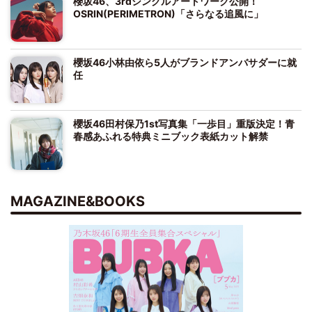
櫻坂46、3rdシングルアートワーク公開！
OSRIN(PERIMETRON)「さらなる追風に」
櫻坂46小林由依ら5人がブランドアンバサダーに就
任
櫻坂46田村保乃1st写真集「一歩目」重版決定！青
春感あふれる特典ミニブック表紙カット解禁
MAGAZINE&BOOKS