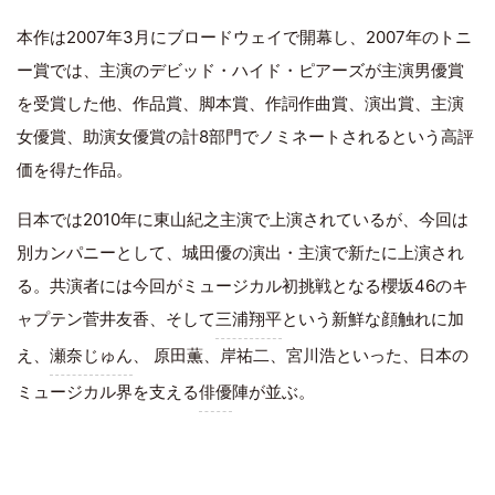
本作は2007年3月にブロードウェイで開幕し、2007年のトニ
ー賞では、主演のデビッド・ハイド・ピアーズが主演男優賞
を受賞した他、作品賞、脚本賞、作詞作曲賞、演出賞、主演
女優賞、助演女優賞の計8部門でノミネートされるという高評
価を得た作品。
日本では2010年に東山紀之主演で上演されているが、今回は
別カンパニーとして、城田優の演出・主演で新たに上演され
る。共演者には今回がミュージカル初挑戦となる櫻坂46のキ
ャプテン菅井友香、そして
三浦翔平
という新鮮な顔触れに加
え、
瀬奈じゅん
、 原田薫、岸祐二、宮川浩といった、日本の
ミュージカル界を支える
俳優
陣が並ぶ。