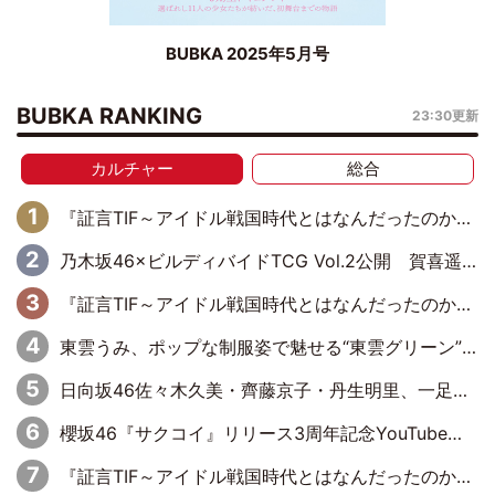
BUBKA 2025年5月号
BUBKA RANKING
23:30更新
カルチャー
総合
『証言TIF～アイドル戦国時代とはなんだったのか～』第11回：私立恵比寿中学・真山りか×安本彩花「TIFで10年ぶりのキョンシーメイクをしたら、場を完全に引かせてしまって。時代が変わったんだなって」
乃木坂46×ビルディバイドTCG Vol.2公開 賀喜遥香＆田村真佑が『京まふ』ステージに登壇
『証言TIF～アイドル戦国時代とはなんだったのか～』第10回：さくら学院・武藤彩未×飯田らうら「正直、中3で辞めるというのを信じてなくて。そう言われてはいたけど、嘘でしょって」
東雲うみ、ポップな制服姿で魅せる“東雲グリーン”の正体
日向坂46佐々木久美・齊藤京子・丹生明里、一足お先に展覧会を見学
櫻坂46『サクコイ』リリース3周年記念YouTube特番決定
『証言TIF～アイドル戦国時代とはなんだったのか～』第8回：Negicco・Nao☆×Megu×Kaede「東京からオファーが来たのと、梨の皮剥きとどっちが大事なんだって」