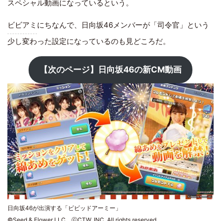
スペシャル動画になっているという。
ビビアミ
にちなんで、日向坂46メンバーが「司令官」という
少し変わった設定になっているのも見どころだ。
【次のページ】日向坂46の新CM動画
日向坂46が出演する「ビビッドアーミー」
©Seed & Flower LLC ⓒCTW, INC. All rights reserved.