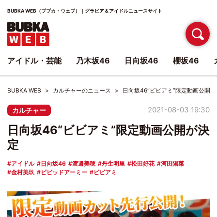
BUBKA WEB（ブブカ・ウェブ）｜グラビア＆アイドルニュースサイト
アイドル・芸能
乃木坂46
日向坂46
櫻坂46
BUBKA WEB
カルチャーのニュース
日向坂46“ビビアミ”限定動画公開
2021-08-03 19:30
カルチャー
日向坂46“ビビアミ”限定動画公開が決
定
アイドル
日向坂46
渡邉美穂
丹生明里
松田好花
河田陽菜
金村美玖
ビビッドアーミー
ビビアミ