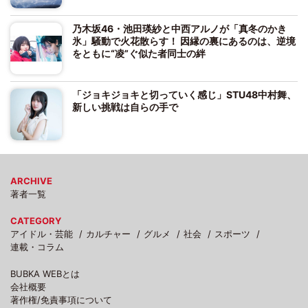
乃木坂46・池田瑛紗と中西アルノが「真冬のかき
氷」騒動で火花散らす！ 因縁の裏にあるのは、逆境
をともに“凌”ぐ似た者同士の絆
「ジョキジョキと切っていく感じ」STU48中村舞、
新しい挑戦は自らの手で
ARCHIVE
著者一覧
CATEGORY
アイドル・芸能
カルチャー
グルメ
社会
スポーツ
連載・コラム
BUBKA WEBとは
会社概要
著作権/免責事項について