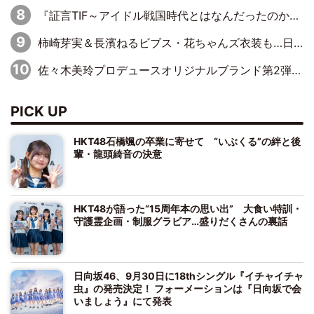
『証言TIF～アイドル戦国時代とはなんだったのか～』第7回：BiS・プー・ルイ×ミチバヤシリオ「誰もパンツは投げないですからね。でも、特に話題になった記憶もないです（笑）」
柿崎芽実＆長濱ねるビブス・花ちゃんズ衣装も…日向坂46の歴史を体感する貴重な展示
佐々木美玲プロデュースオリジナルブランド第2弾発売決定「日常にそっと寄り添うアイテムになれたら」
PICK UP
HKT48石橋颯の卒業に寄せて “いぶくる”の絆と後
輩・龍頭綺音の決意
HKT48が語った“15周年本の思い出” 大食い特訓・
守護霊企画・制服グラビア…盛りだくさんの裏話
日向坂46、9月30日に18thシングル『イチャイチャ
虫』の発売決定！ フォーメーションは『日向坂で会
いましょう』にて発表