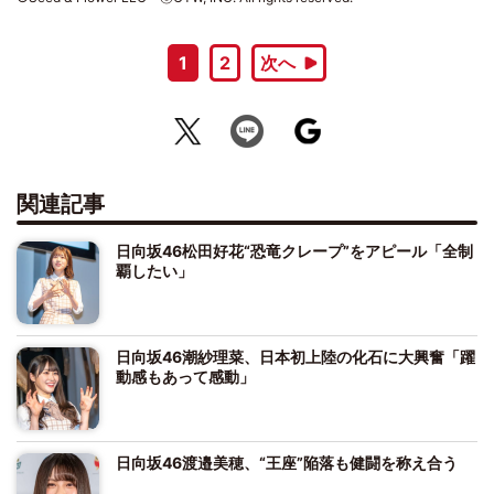
1
2
次へ
関連記事
日向坂46松田好花“恐竜クレープ”をアピール「全制
覇したい」
日向坂46潮紗理菜、日本初上陸の化石に大興奮「躍
動感もあって感動」
日向坂46渡邉美穂、“王座”陥落も健闘を称え合う