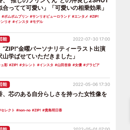
、“推しのプリンくん”との仲良し2SHOT
似合ってて可愛い」「可愛いの相乗効果」
。
ポムポムプリン
サンリオピューロランド
エンタメ
ZIP!
サンリオ
インスタ
モデル
芸能
2022-07-30 17:00
“ZIP!”金曜パーソナリティーラスト出演
沢山学ばせていただきました」
シュ彩
ZIP!
タレント
インスタ
山田杏奈
女優
グラビア
芸能
2022-05-06 17:30
香、芯のある自分らしさを持った女性像を
セレクト
non-no
ZIP!
貴島明日香
芸能
2022-05-01 07:00