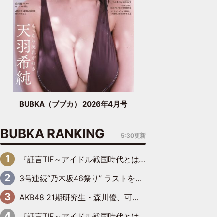
BUBKA（ブブカ） 2026年4月号
BUBKA RANKING
5:30更新
『証言TIF～アイドル戦国時代とはなんだったのか～』第6回：でんぱ組.inc・古川未鈴×相沢梨紗「『ハロプロやりたかったな』って言ったら、夢眠ねむさんに『てめえはでんぱ組．incなんだよ！』って肩パンされて(笑)」
3号連続“乃木坂46祭り” ラストを飾るのは賀喜遥香…5年ぶりの登場に「5年分大人になった私を見ていただけたら」
AKB48 21期研究生・森川優、可愛さもある大人の女性に
『証言TIF～アイドル戦国時代とはなんだったのか～』第11回：私立恵比寿中学・真山りか×安本彩花「TIFで10年ぶりのキョンシーメイクをしたら、場を完全に引かせてしまって。時代が変わったんだなって」