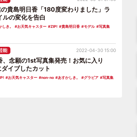
”卒業の貴島明日香「180度変わりました」ラ
イルの変化を告白
かしき。
お天気キャスター
ZIP!
貴島明日香
モデル
写真集
芸能
2022-04-30 15:00
香、念願の1st写真集発売！お気に入り
”にダイブしたカット
IP!
お天気キャスター
non-no
あすかしき。
グラビア
写真集