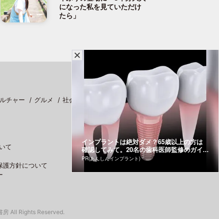
になった私を見ていただけ
たら」
ルチャー
グルメ
社会
スポーツ
インプラントは絶対ダメ？65歳以上の方は
いて
確認してみて。20名の歯科医師監修のガイ...
PR(あんしんインプラント)
保護方針について
ー
 All Rights Reserved.