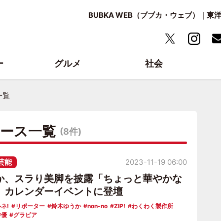
BUBKA WEB（ブブカ・ウェブ）｜
ー
グルメ
社会
一覧
ュース一覧
(8件)
芸能
2023-11-19 06:00
か、スラり美脚を披露「ちょっと華やかな
」カレンダーイベントに登壇
ネ!
リポーター
鈴木ゆうか
non-no
ZIP!
わくわく製作所
俳優
グラビア