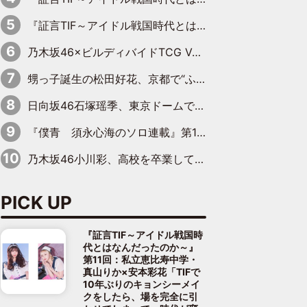
『証言TIF～アイドル戦国時代とはなんだったのか～』第10回：さくら学院・武藤彩未×飯田らうら「正直、中3で辞めるというのを信じてなくて。そう言われてはいたけど、嘘でしょって」
乃木坂46×ビルディバイドTCG Vol.2公開 賀喜遥香＆田村真佑が『京まふ』ステージに登壇
甥っ子誕生の松田好花、京都で“ふたつの家族”をはしご！ “母”黒谷友香に見送られ、“父”松岡昌宏とはハシゴ酒
日向坂46石塚瑶季、東京ドームで“観戦バレ”！ ナイツ・塙も認めた「巨人に詳しすぎるアイドル」は元VENUSスクール生で杉内コーチ推し⁉
『僕青 須永心海のソロ連載』第18回：「バーゲンセールハンターみうな inしまむら」編
乃木坂46小川彩、高校を卒業して初めてのグラビア「大人になった感じがしました(笑)」
PICK UP
『証言TIF～アイドル戦国時
代とはなんだったのか～』
第11回：私立恵比寿中学・
真山りか×安本彩花「TIFで
10年ぶりのキョンシーメイ
クをしたら、場を完全に引