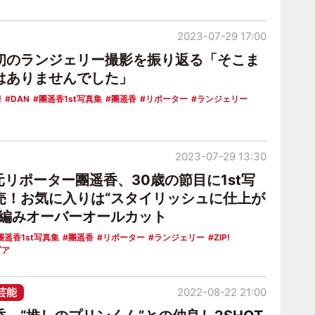
2023-07-29 17:00
初のランジェリー撮影を振り返る「そこま
はありませんでした」
着
DAN
團遥香1st写真集
團遥香
リポーター
ランジェリー
2023-07-29 13:30
』元リポーター團遥香、30歳の節目に1st写
売！お気に入りは“スタイリッシュに仕上が
つ編みオーバーオールカット
團遥香1st写真集
團遥香
リポーター
ランジェリー
ZIP!
ビア
芸能
2022-08-22 21:00