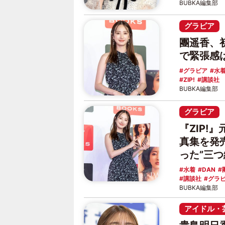
BUBKA編集部
グラビア
團遥香、
で緊張感
グラビア
水
ZIP!
講談社
BUBKA編集部
グラビア
『ZIP!
真集を発
った”三
水着
DAN
講談社
グラ
BUBKA編集部
アイドル・