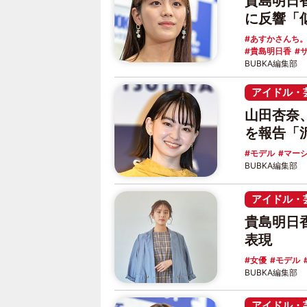
貴島明日香
に反響「
あすかさんち
貴島明日香
BUBKA編集部
アイドル・
山田杏奈、
を報告「
モデル
マー
BUBKA編集部
アイドル・
貴島明日
表現
女優
モデル
BUBKA編集部
アイドル・