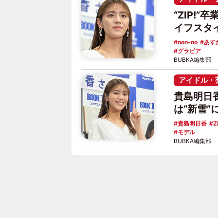
“ZIP!
イフスタ
non-no
あす
グラビア
BUBKA編集部
アイドル・
貴島明日
は“新雪
貴島明日香
Z
モデル
BUBKA編集部