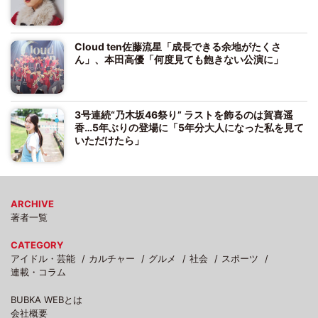
Cloud ten佐藤流星「成長できる余地がたくさ
ん」、本田高優「何度見ても飽きない公演に」
3号連続“乃木坂46祭り” ラストを飾るのは賀喜遥
香…5年ぶりの登場に「5年分大人になった私を見て
いただけたら」
ARCHIVE
著者一覧
CATEGORY
アイドル・芸能
カルチャー
グルメ
社会
スポーツ
連載・コラム
BUBKA WEBとは
会社概要