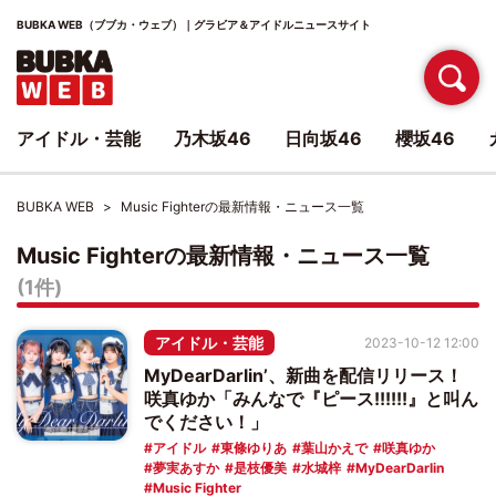
BUBKA WEB（ブブカ・ウェブ）｜グラビア＆アイドルニュースサイト
アイドル・芸能
乃木坂46
日向坂46
櫻坂46
BUBKA WEB
Music Fighterの最新情報・ニュース一覧
Music Fighterの最新情報・ニュース一覧
(1件)
アイドル・芸能
2023-10-12 12:00
MyDearDarlin’、新曲を配信リリース！
咲真ゆか「みんなで『ピース!!!!!!』と叫ん
でください！」
アイドル
東條ゆりあ
葉山かえで
咲真ゆか
夢実あすか
是枝優美
水城梓
MyDearDarlin
Music Fighter