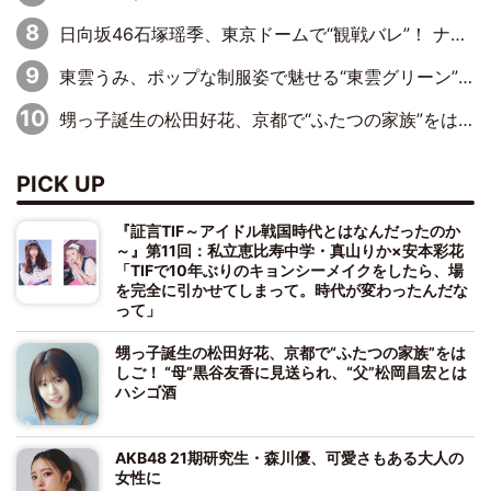
日向坂46石塚瑶季、東京ドームで“観戦バレ”！ ナイツ・塙も認めた「巨人に詳しすぎるアイドル」は元VENUSスクール生で杉内コーチ推し⁉
東雲うみ、ポップな制服姿で魅せる“東雲グリーン”の正体
甥っ子誕生の松田好花、京都で“ふたつの家族”をはしご！ “母”黒谷友香に見送られ、“父”松岡昌宏とはハシゴ酒
PICK UP
『証言TIF～アイドル戦国時代とはなんだったのか
～』第11回：私立恵比寿中学・真山りか×安本彩花
「TIFで10年ぶりのキョンシーメイクをしたら、場
を完全に引かせてしまって。時代が変わったんだな
って」
甥っ子誕生の松田好花、京都で“ふたつの家族”をは
しご！ “母”黒谷友香に見送られ、“父”松岡昌宏とは
ハシゴ酒
AKB48 21期研究生・森川優、可愛さもある大人の
女性に