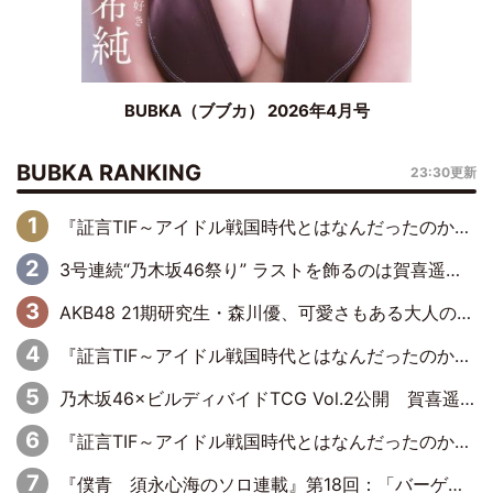
BUBKA（ブブカ） 2026年4月号
BUBKA RANKING
23:30更新
『証言TIF～アイドル戦国時代とはなんだったのか～』第6回：でんぱ組.inc・古川未鈴×相沢梨紗「『ハロプロやりたかったな』って言ったら、夢眠ねむさんに『てめえはでんぱ組．incなんだよ！』って肩パンされて(笑)」
3号連続“乃木坂46祭り” ラストを飾るのは賀喜遥香…5年ぶりの登場に「5年分大人になった私を見ていただけたら」
AKB48 21期研究生・森川優、可愛さもある大人の女性に
『証言TIF～アイドル戦国時代とはなんだったのか～』第10回：さくら学院・武藤彩未×飯田らうら「正直、中3で辞めるというのを信じてなくて。そう言われてはいたけど、嘘でしょって」
乃木坂46×ビルディバイドTCG Vol.2公開 賀喜遥香＆田村真佑が『京まふ』ステージに登壇
『証言TIF～アイドル戦国時代とはなんだったのか～』第11回：私立恵比寿中学・真山りか×安本彩花「TIFで10年ぶりのキョンシーメイクをしたら、場を完全に引かせてしまって。時代が変わったんだなって」
『僕青 須永心海のソロ連載』第18回：「バーゲンセールハンターみうな inしまむら」編