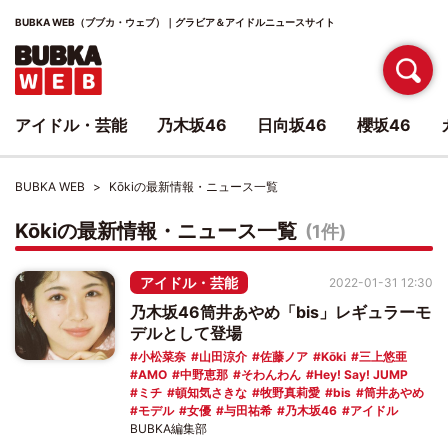
BUBKA WEB（ブブカ・ウェブ）｜グラビア＆アイドルニュースサイト
アイドル・芸能
乃木坂46
日向坂46
櫻坂46
BUBKA WEB
Kōkiの最新情報・ニュース一覧
Kōkiの最新情報・ニュース一覧
(1件)
アイドル・芸能
2022-01-31 12:30
乃木坂46筒井あやめ「bis」レギュラーモ
デルとして登場
小松菜奈
山田涼介
佐藤ノア
Kōki
三上悠亜
AMO
中野恵那
そわんわん
Hey! Say! JUMP
ミチ
頓知気さきな
牧野真莉愛
bis
筒井あやめ
モデル
女優
与田祐希
乃木坂46
アイドル
BUBKA編集部