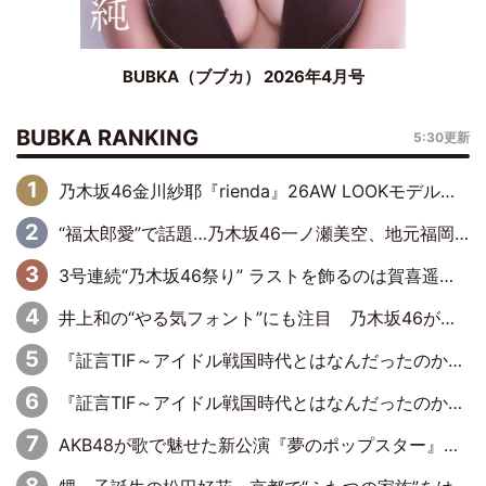
BUBKA（ブブカ） 2026年4月号
BUBKA RANKING
5:30更新
乃木坂46金川紗耶『rienda』26AW LOOKモデルに就任
“福太郎愛”で話題…乃木坂46一ノ瀬美空、地元福岡『めんべい25周年トップサポーター』に就任
3号連続“乃木坂46祭り” ラストを飾るのは賀喜遥香…5年ぶりの登場に「5年分大人になった私を見ていただけたら」
井上和の“やる気フォント”にも注目 乃木坂46が挑んだ書道パフォーマンスの舞台裏
『証言TIF～アイドル戦国時代とはなんだったのか～』第6回：でんぱ組.inc・古川未鈴×相沢梨紗「『ハロプロやりたかったな』って言ったら、夢眠ねむさんに『てめえはでんぱ組．incなんだよ！』って肩パンされて(笑)」
『証言TIF～アイドル戦国時代とはなんだったのか～』第11回：私立恵比寿中学・真山りか×安本彩花「TIFで10年ぶりのキョンシーメイクをしたら、場を完全に引かせてしまって。時代が変わったんだなって」
AKB48が歌で魅せた新公演『夢のポップスター』 初日から全身全霊のステージ