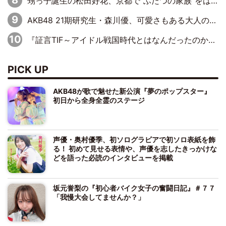
甥っ子誕生の松田好花、京都で“ふたつの家族”をはしご！ “母”黒谷友香に見送られ、“父”松岡昌宏とはハシゴ酒
AKB48 21期研究生・森川優、可愛さもある大人の女性に
『証言TIF～アイドル戦国時代とはなんだったのか～』第10回：さくら学院・武藤彩未×飯田らうら「正直、中3で辞めるというのを信じてなくて。そう言われてはいたけど、嘘でしょって」
PICK UP
AKB48が歌で魅せた新公演『夢のポップスター』
初日から全身全霊のステージ
声優・奥村優季、初ソログラビアで初ソロ表紙を飾
る！ 初めて見せる表情や、声優を志したきっかけな
どを語った必読のインタビューを掲載
坂元誉梨の『初心者バイク女子の奮闘日記』＃７７
「我慢大会してませんか？」