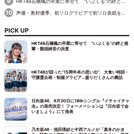
HKT48石橋颯の卒業に寄せて “いぶくる”の絆と後輩・龍頭綺音の決意
声優・奥村優季、初ソログラビアで初ソロ表紙を飾る！ 初めて見せる表情や、声優を志したきっかけなどを語った必読のインタビューを掲載
PICK UP
HKT48石橋颯の卒業に寄せて “いぶくる”の絆と後
輩・龍頭綺音の決意
HKT48が語った“15周年本の思い出” 大食い特訓・
守護霊企画・制服グラビア…盛りだくさんの裏話
日向坂46、9月30日に18thシングル『イチャイチャ
虫』の発売決定！ フォーメーションは『日向坂で会
いましょう』にて発表
乃木坂46・池田瑛紗と中西アルノが「真冬のかき