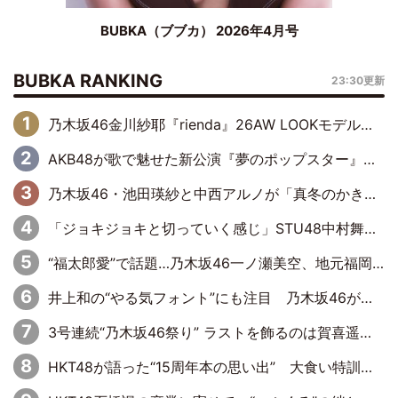
BUBKA（ブブカ） 2026年4月号
BUBKA RANKING
23:30更新
乃木坂46金川紗耶『rienda』26AW LOOKモデルに就任
AKB48が歌で魅せた新公演『夢のポップスター』 初日から全身全霊のステージ
乃木坂46・池田瑛紗と中西アルノが「真冬のかき氷」騒動で火花散らす！ 因縁の裏にあるのは、逆境をともに“凌”ぐ似た者同士の絆
「ジョキジョキと切っていく感じ」STU48中村舞、新しい挑戦は自らの手で
“福太郎愛”で話題…乃木坂46一ノ瀬美空、地元福岡『めんべい25周年トップサポーター』に就任
井上和の“やる気フォント”にも注目 乃木坂46が挑んだ書道パフォーマンスの舞台裏
3号連続“乃木坂46祭り” ラストを飾るのは賀喜遥香…5年ぶりの登場に「5年分大人になった私を見ていただけたら」
HKT48が語った“15周年本の思い出” 大食い特訓・守護霊企画・制服グラビア…盛りだくさんの裏話