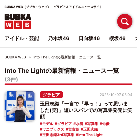
BUBKA WEB（ブブカ・ウェブ）｜グラビア＆アイドルニュースサイト
アイドル・芸能
乃木坂46
日向坂46
櫻坂46
BUBKA WEB
Into The Lightの最新情報・ニュース一覧
Into The Lightの最新情報・ニュース一覧
(3件)
グラビア
2025-10-07 05:04
玉田志織「一言で『早っ！』って思いま
した(笑)」短いスパンでの写真集発売に笑
顔
モデル
グラビア
水着
写真集
俳優
ワニブックス
宮古島
玉田志織
玉田志織3rd写真集
Into The Light