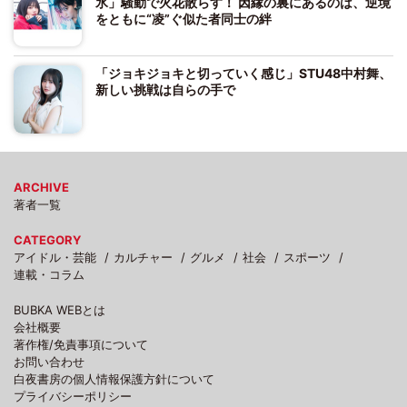
氷」騒動で火花散らす！ 因縁の裏にあるのは、逆境
をともに“凌”ぐ似た者同士の絆
「ジョキジョキと切っていく感じ」STU48中村舞、
新しい挑戦は自らの手で
ARCHIVE
著者一覧
CATEGORY
アイドル・芸能
カルチャー
グルメ
社会
スポーツ
連載・コラム
BUBKA WEBとは
会社概要
著作権/免責事項について
お問い合わせ
白夜書房の個人情報保護方針について
プライバシーポリシー