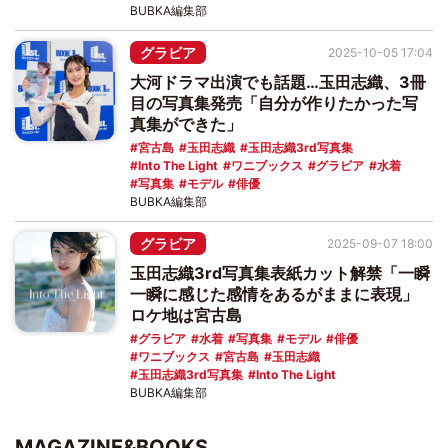
BUBKA編集部
グラビア
2025-10-05 17:04
大河ドラマ出演でも話題…玉田志織、3冊
目の写真集発売「自分が作りたかった写
真集ができた」
宮古島
玉田志織
玉田志織3rd写真集
Into The Light
ワニブックス
グラビア
水着
写真集
モデル
俳優
BUBKA編集部
グラビア
2025-09-07 18:00
玉田志織3rd写真集表紙カット解禁「一瞬
一瞬に感じた感情をあるがままに表現」
ロケ地は宮古島
グラビア
水着
写真集
モデル
俳優
ワニブックス
宮古島
玉田志織
玉田志織3rd写真集
Into The Light
BUBKA編集部
MAGAZINE&BOOKS