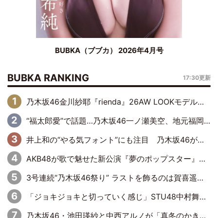
BUBKA（ブブカ） 2026年4月号
BUBKA RANKING
17:30更新
乃木坂46金川紗耶『rienda』26AW LOOKモデルに就任
“福太郎愛”で話題…乃木坂46一ノ瀬美空、地元福岡『めんべい25周年トップサポーター』に就任
井上和の“やる気フォント”にも注目 乃木坂46が挑んだ書道パフォーマンスの舞台裏
AKB48が歌で魅せた新公演『夢のポップスター』 初日から全身全霊のステージ
3号連続“乃木坂46祭り” ラストを飾るのは賀喜遥香…5年ぶりの登場に「5年分大人になった私を見ていただけたら」
「ジョキジョキと切っていく感じ」STU48中村舞、新しい挑戦は自らの手で
乃木坂46・池田瑛紗と中西アルノが「真冬のかき氷」騒動で火花散らす！ 因縁の裏にあるのは、逆境をともに“凌”ぐ似た者同士の絆