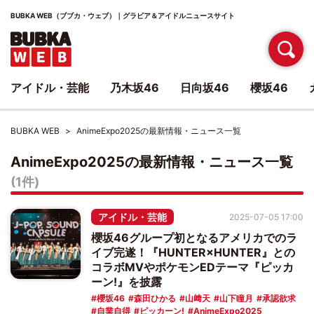
BUBKA WEB（ブブカ・ウェブ）｜グラビア＆アイドルニュースサイト
アイドル・芸能
乃木坂46
日向坂46
櫻坂46
BUBKA WEB
AnimeExpo2025の最新情報・ニュース一覧
AnimeExpo2025の最新情報・ニュース一覧
(1件)
アイドル・芸能
2025-07-05 17:00
櫻坂46グループ初となるアメリカでのラ
イブ完遂！『HUNTER×HUNTER』との
コラボMVやポケモンEDテーマ『ピッカ
ーン!』を披露
櫻坂46
森田ひかる
山﨑天
山下瞳月
承認欲求
自業自得
ピッカーン!
AnimeExpo2025