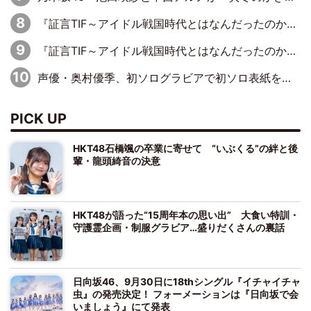
『証言TIF～アイドル戦国時代とはなんだったのか～』第11回：私立恵比寿中学・真山りか×安本彩花「TIFで10年ぶりのキョンシーメイクをしたら、場を完全に引かせてしまって。時代が変わったんだなって」
『証言TIF～アイドル戦国時代とはなんだったのか～』第6回：でんぱ組.inc・古川未鈴×相沢梨紗「『ハロプロやりたかったな』って言ったら、夢眠ねむさんに『てめえはでんぱ組．incなんだよ！』って肩パンされて(笑)」
声優・奥村優季、初ソログラビアで初ソロ表紙を飾る！ 初めて見せる表情や、声優を志したきっかけなどを語った必読のインタビューを掲載
PICK UP
HKT48石橋颯の卒業に寄せて “いぶくる”の絆と後
輩・龍頭綺音の決意
HKT48が語った“15周年本の思い出” 大食い特訓・
守護霊企画・制服グラビア…盛りだくさんの裏話
日向坂46、9月30日に18thシングル『イチャイチャ
虫』の発売決定！ フォーメーションは『日向坂で会
いましょう』にて発表