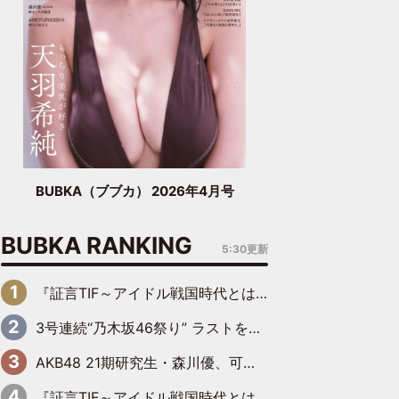
BUBKA（ブブカ） 2026年4月号
BUBKA RANKING
5:30更新
『証言TIF～アイドル戦国時代とはなんだったのか～』第6回：でんぱ組.inc・古川未鈴×相沢梨紗「『ハロプロやりたかったな』って言ったら、夢眠ねむさんに『てめえはでんぱ組．incなんだよ！』って肩パンされて(笑)」
3号連続“乃木坂46祭り” ラストを飾るのは賀喜遥香…5年ぶりの登場に「5年分大人になった私を見ていただけたら」
AKB48 21期研究生・森川優、可愛さもある大人の女性に
『証言TIF～アイドル戦国時代とはなんだったのか～』第11回：私立恵比寿中学・真山りか×安本彩花「TIFで10年ぶりのキョンシーメイクをしたら、場を完全に引かせてしまって。時代が変わったんだなって」