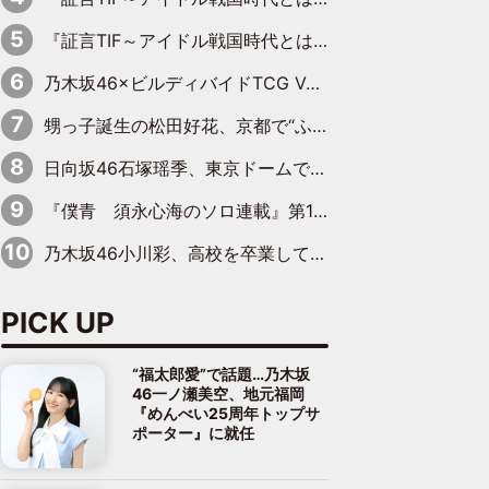
『証言TIF～アイドル戦国時代とはなんだったのか～』第10回：さくら学院・武藤彩未×飯田らうら「正直、中3で辞めるというのを信じてなくて。そう言われてはいたけど、嘘でしょって」
乃木坂46×ビルディバイドTCG Vol.2公開 賀喜遥香＆田村真佑が『京まふ』ステージに登壇
甥っ子誕生の松田好花、京都で“ふたつの家族”をはしご！ “母”黒谷友香に見送られ、“父”松岡昌宏とはハシゴ酒
日向坂46石塚瑶季、東京ドームで“観戦バレ”！ ナイツ・塙も認めた「巨人に詳しすぎるアイドル」は元VENUSスクール生で杉内コーチ推し⁉
『僕青 須永心海のソロ連載』第18回：「バーゲンセールハンターみうな inしまむら」編
乃木坂46小川彩、高校を卒業して初めてのグラビア「大人になった感じがしました(笑)」
PICK UP
“福太郎愛”で話題…乃木坂
46一ノ瀬美空、地元福岡
『めんべい25周年トップサ
ポーター』に就任