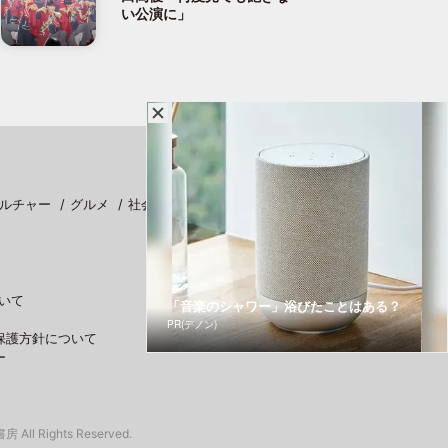
い公演に」
ルチャー
グルメ
社会
スポーツ
いて
「音楽のシャワー」浴びたことはある？
PR(デノン)
保護方針について
ー
 All Rights Reserved.