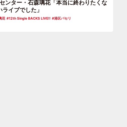
KSセンター・石森璃花「本当に終わりたくな
いライブでした」
璃花
12th Single BACKS LIVE!!
港区パセリ