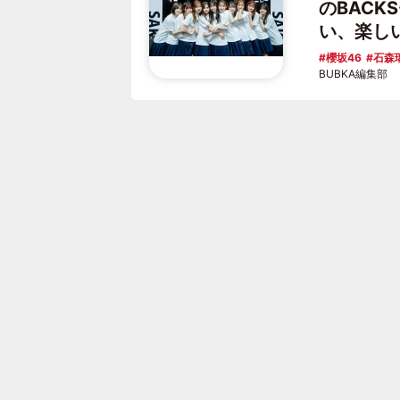
のBAC
い、楽し
櫻坂46
石森
BUBKA編集部