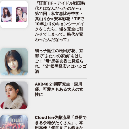
『証言TIF～アイドル戦国時
代とはなんだったのか～』
第11回：私立恵比寿中学・
真山りか×安本彩花「TIFで
10年ぶりのキョンシーメイ
クをしたら、場を完全に引
かせてしまって。時代が変
わったんだなって」
甥っ子誕生の松田好花、京
都で“ふたつの家族”をはし
ご！ “母”黒谷友香に見送ら
れ、“父”松岡昌宏とはハシゴ
酒
AKB48 21期研究生・森川
優、可愛さもある大人の女
性に
Cloud ten佐藤流星「成長で
きる余地がたくさん」、本
田高優「何度見ても飽きな