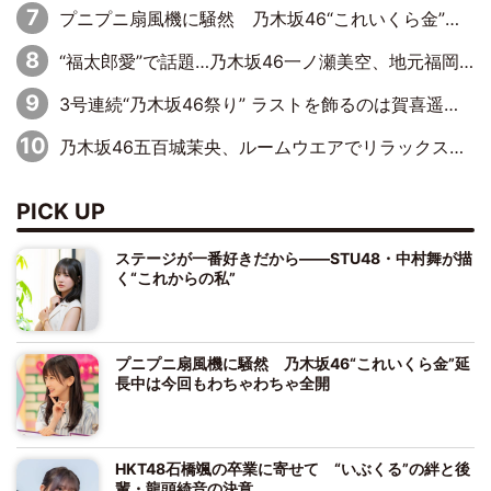
プニプニ扇風機に騒然 乃木坂46“これいくら金”延長中は今回もわちゃわちゃ全開
“福太郎愛”で話題…乃木坂46一ノ瀬美空、地元福岡『めんべい25周年トップサポーター』に就任
3号連続“乃木坂46祭り” ラストを飾るのは賀喜遥香…5年ぶりの登場に「5年分大人になった私を見ていただけたら」
乃木坂46五百城茉央、ルームウエアでリラックス「今回のグラビアを見て成長を感じていただけるとうれしい」
PICK UP
ステージが一番好きだから――STU48・中村舞が描
く“これからの私”
プニプニ扇風機に騒然 乃木坂46“これいくら金”延
長中は今回もわちゃわちゃ全開
HKT48石橋颯の卒業に寄せて “いぶくる”の絆と後
輩・龍頭綺音の決意