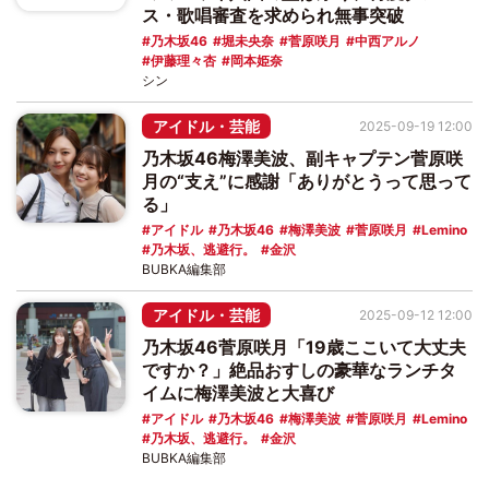
ス・歌唱審査を求められ無事突破
乃木坂46
堀未央奈
菅原咲月
中西アルノ
伊藤理々杏
岡本姫奈
シン
アイドル・芸能
2025-09-19 12:00
乃木坂46梅澤美波、副キャプテン菅原咲
月の“支え”に感謝「ありがとうって思って
る」
アイドル
乃木坂46
梅澤美波
菅原咲月
Lemino
乃木坂、逃避行。
金沢
BUBKA編集部
アイドル・芸能
2025-09-12 12:00
乃木坂46菅原咲月「19歳ここいて大丈夫
ですか？」絶品おすしの豪華なランチタ
イムに梅澤美波と大喜び
アイドル
乃木坂46
梅澤美波
菅原咲月
Lemino
乃木坂、逃避行。
金沢
BUBKA編集部