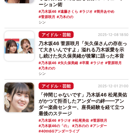
ーション術
乃木坂46
遠藤さくら
ラジオ
筒井あやめ
菅原咲月
乃木のの
シン
アイドル・芸能
2025-12-08 18:50
乃木坂46 菅原咲月「矢久保さんの存在っ
て大きいんですよ」溢れる乃木坂愛を示
し続けた矢久保美緒が後輩に語った本音
乃木坂46
矢久保美緒
卒業
ラジオ
菅原咲月
乃木のの
シン
アイドル・芸能
2025-12-01 21:00
「仲間じゃないです」乃木坂46 松尾美佑
がかつて拒否したアンダーの絆━━アン
ダー楽曲センター、座長経験を経て立つ
最後のステージ
乃木坂46
ラジオ
松尾美佑
菅原咲月
乃木坂46の「の」
乃木のの
アンダー
40thSGアンダーライブ