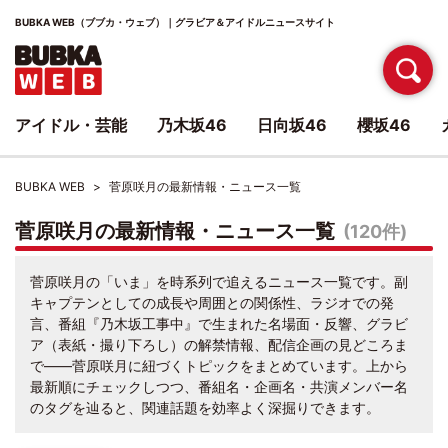
BUBKA WEB（ブブカ・ウェブ）｜グラビア＆アイドルニュースサイト
アイドル・芸能
乃木坂46
日向坂46
櫻坂46
BUBKA WEB
菅原咲月の最新情報・ニュース一覧
菅原咲月の最新情報・ニュース一覧
(120件)
菅原咲月の「いま」を時系列で追えるニュース一覧です。副
キャプテンとしての成長や周囲との関係性、ラジオでの発
言、番組『乃木坂工事中』で生まれた名場面・反響、グラビ
ア（表紙・撮り下ろし）の解禁情報、配信企画の見どころま
で――菅原咲月に紐づくトピックをまとめています。上から
最新順にチェックしつつ、番組名・企画名・共演メンバー名
のタグを辿ると、関連話題を効率よく深掘りできます。