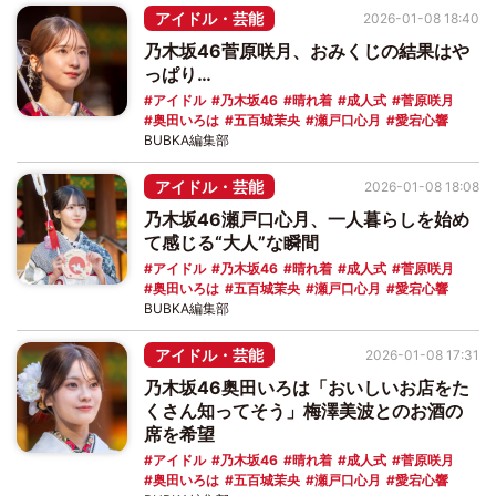
アイドル・芸能
2026-01-08 18:40
乃木坂46菅原咲月、おみくじの結果はや
っぱり…
アイドル
乃木坂46
晴れ着
成人式
菅原咲月
奥田いろは
五百城茉央
瀬戸口心月
愛宕心響
BUBKA編集部
アイドル・芸能
2026-01-08 18:08
乃木坂46瀬戸口心月、一人暮らしを始め
て感じる“大人”な瞬間
アイドル
乃木坂46
晴れ着
成人式
菅原咲月
奥田いろは
五百城茉央
瀬戸口心月
愛宕心響
BUBKA編集部
アイドル・芸能
2026-01-08 17:31
乃木坂46奥田いろは「おいしいお店をた
くさん知ってそう」梅澤美波とのお酒の
席を希望
アイドル
乃木坂46
晴れ着
成人式
菅原咲月
奥田いろは
五百城茉央
瀬戸口心月
愛宕心響