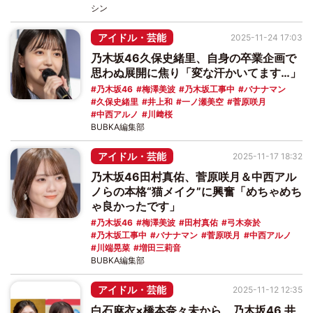
シン
アイドル・芸能
2025-11-24 17:03
乃木坂46久保史緒里、自身の卒業企画で
思わぬ展開に焦り「変な汗かいてます…」
乃木坂46
梅澤美波
乃木坂工事中
バナナマン
久保史緒里
井上和
一ノ瀬美空
菅原咲月
中西アルノ
川﨑桜
BUBKA編集部
アイドル・芸能
2025-11-17 18:32
乃木坂46田村真佑、菅原咲月＆中西アル
ノらの本格“猫メイク”に興奮「めちゃめち
ゃ良かったです」
乃木坂46
梅澤美波
田村真佑
弓木奈於
乃木坂工事中
バナナマン
菅原咲月
中西アルノ
川端晃菜
増田三莉音
BUBKA編集部
アイドル・芸能
2025-11-12 12:35
白石麻衣×橋本奈々未から、乃木坂46 井