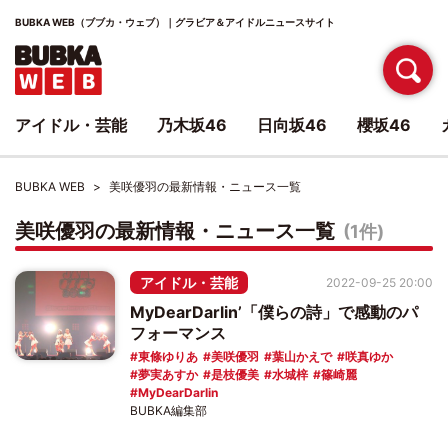
BUBKA WEB（ブブカ・ウェブ）｜グラビア＆アイドルニュースサイト
アイドル・芸能
乃木坂46
日向坂46
櫻坂46
BUBKA WEB
美咲優羽の最新情報・ニュース一覧
美咲優羽の最新情報・ニュース一覧
(1件)
アイドル・芸能
2022-09-25 20:00
MyDearDarlin’「僕らの詩」で感動のパ
フォーマンス
東條ゆりあ
美咲優羽
葉山かえで
咲真ゆか
夢実あすか
是枝優美
水城梓
篠崎麗
MyDearDarlin
BUBKA編集部