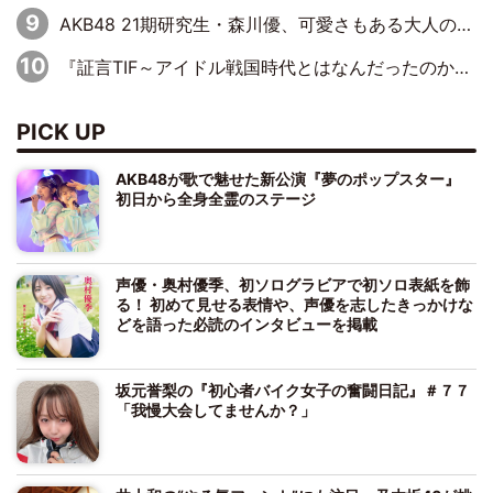
AKB48 21期研究生・森川優、可愛さもある大人の女性に
『証言TIF～アイドル戦国時代とはなんだったのか～』第10回：さくら学院・武藤彩未×飯田らうら「正直、中3で辞めるというのを信じてなくて。そう言われてはいたけど、嘘でしょって」
PICK UP
AKB48が歌で魅せた新公演『夢のポップスター』
初日から全身全霊のステージ
声優・奥村優季、初ソログラビアで初ソロ表紙を飾
る！ 初めて見せる表情や、声優を志したきっかけな
どを語った必読のインタビューを掲載
坂元誉梨の『初心者バイク女子の奮闘日記』＃７７
「我慢大会してませんか？」