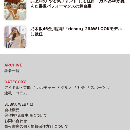
井上和の“やる気フォント”にも注目 乃木坂46が挑
んだ書道パフォーマンスの舞台裏
乃木坂46金川紗耶『rienda』26AW LOOKモデル
に就任
ARCHIVE
著者一覧
CATEGORY
アイドル・芸能
カルチャー
グルメ
社会
スポーツ
連載・コラム
BUBKA WEBとは
会社概要
著作権/免責事項について
お問い合わせ
白夜書房の個人情報保護方針について