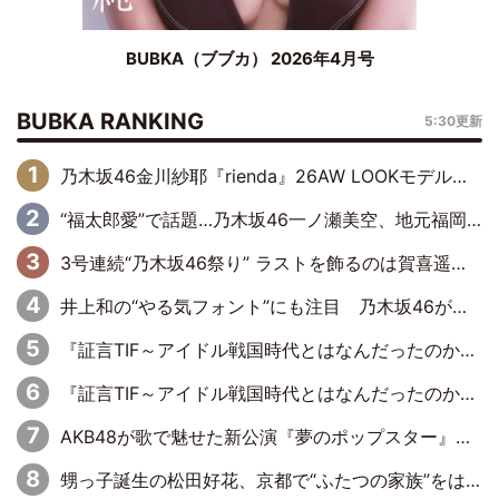
BUBKA（ブブカ） 2026年4月号
BUBKA RANKING
5:30更新
乃木坂46金川紗耶『rienda』26AW LOOKモデルに就任
“福太郎愛”で話題…乃木坂46一ノ瀬美空、地元福岡『めんべい25周年トップサポーター』に就任
3号連続“乃木坂46祭り” ラストを飾るのは賀喜遥香…5年ぶりの登場に「5年分大人になった私を見ていただけたら」
井上和の“やる気フォント”にも注目 乃木坂46が挑んだ書道パフォーマンスの舞台裏
『証言TIF～アイドル戦国時代とはなんだったのか～』第6回：でんぱ組.inc・古川未鈴×相沢梨紗「『ハロプロやりたかったな』って言ったら、夢眠ねむさんに『てめえはでんぱ組．incなんだよ！』って肩パンされて(笑)」
『証言TIF～アイドル戦国時代とはなんだったのか～』第11回：私立恵比寿中学・真山りか×安本彩花「TIFで10年ぶりのキョンシーメイクをしたら、場を完全に引かせてしまって。時代が変わったんだなって」
AKB48が歌で魅せた新公演『夢のポップスター』 初日から全身全霊のステージ
甥っ子誕生の松田好花、京都で“ふたつの家族”をはしご！ “母”黒谷友香に見送られ、“父”松岡昌宏とはハシゴ酒