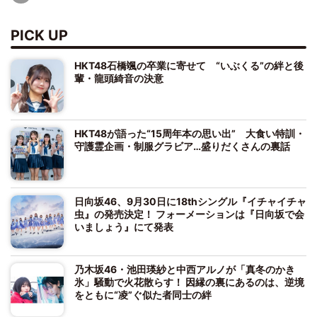
PICK UP
HKT48石橋颯の卒業に寄せて “いぶくる”の絆と後
輩・龍頭綺音の決意
HKT48が語った“15周年本の思い出” 大食い特訓・
守護霊企画・制服グラビア…盛りだくさんの裏話
日向坂46、9月30日に18thシングル『イチャイチャ
虫』の発売決定！ フォーメーションは『日向坂で会
いましょう』にて発表
乃木坂46・池田瑛紗と中西アルノが「真冬のかき
氷」騒動で火花散らす！ 因縁の裏にあるのは、逆境
をともに“凌”ぐ似た者同士の絆