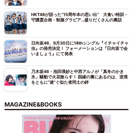
HKT48が語った“15周年本の思い出” 大食い特訓・
守護霊企画・制服グラビア…盛りだくさんの裏話
日向坂46、9月30日に18thシングル『イチャイチャ
虫』の発売決定！ フォーメーションは『日向坂で会
いましょう』にて発表
乃木坂46・池田瑛紗と中西アルノが「真冬のかき
氷」騒動で火花散らす！ 因縁の裏にあるのは、逆境
をともに“凌”ぐ似た者同士の絆
MAGAZINE&BOOKS