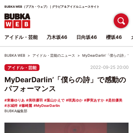
BUBKA WEB（ブブカ・ウェブ）｜グラビア＆アイドルニュースサイト
アイドル・芸能
乃木坂46
日向坂46
櫻坂46
BUBKA WEB
アイドル・芸能のニュース
MyDearDarlin’「僕らの詩
2022-09-25 20:00
アイドル・芸能
MyDearDarlin’「僕らの詩」で感動の
パフォーマンス
東條ゆりあ
美咲優羽
葉山かえで
咲真ゆか
夢実あすか
是枝優美
水城梓
篠崎麗
MyDearDarlin
BUBKA編集部