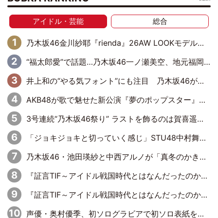
アイドル・芸能
総合
乃木坂46金川紗耶『rienda』26AW LOOKモデルに就任
“福太郎愛”で話題…乃木坂46一ノ瀬美空、地元福岡『めんべい25周年トップサポーター』に就任
井上和の“やる気フォント”にも注目 乃木坂46が挑んだ書道パフォーマンスの舞台裏
AKB48が歌で魅せた新公演『夢のポップスター』 初日から全身全霊のステージ
3号連続“乃木坂46祭り” ラストを飾るのは賀喜遥香…5年ぶりの登場に「5年分大人になった私を見ていただけたら」
「ジョキジョキと切っていく感じ」STU48中村舞、新しい挑戦は自らの手で
乃木坂46・池田瑛紗と中西アルノが「真冬のかき氷」騒動で火花散らす！ 因縁の裏にあるのは、逆境をともに“凌”ぐ似た者同士の絆
『証言TIF～アイドル戦国時代とはなんだったのか～』第11回：私立恵比寿中学・真山りか×安本彩花「TIFで10年ぶりのキョンシーメイクをしたら、場を完全に引かせてしまって。時代が変わったんだなって」
『証言TIF～アイドル戦国時代とはなんだったのか～』第6回：でんぱ組.inc・古川未鈴×相沢梨紗「『ハロプロやりたかったな』って言ったら、夢眠ねむさんに『てめえはでんぱ組．incなんだよ！』って肩パンされて(笑)」
声優・奥村優季、初ソログラビアで初ソロ表紙を飾る！ 初めて見せる表情や、声優を志したきっかけなどを語った必読のインタビューを掲載