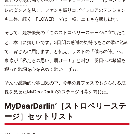
東條ゆりあ
の煽りからの「トーキョーガール」ではキレッキ
レのダンスを見せ、ファンも振りコピでフロアのテンション
も上昇。続く「FLOWER」では一転、エモさを醸し出す。
そして、
是枝優美
の「このストロベリーステージに立てたこ
と、本当に嬉しいです。3日間の感謝の気持ちをこの歌に込め
て、皆さんに届けます」と伝え、ラストの「僕らの詩」へ。
東條が「私たちの思い、届けー！」と叫び、明日への希望を
綴った歌詞を心を込めて歌い上げる。
そんな感動的な雰囲気の中、今年の夏フェスでもさらなる成
長を見せたMyDearDarlin’のステージは幕を閉じた。
MyDearDarlin’［ストロベリーステ
ージ］セットリスト