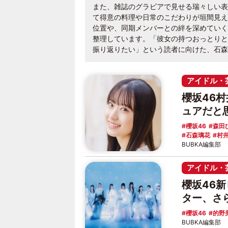
また、雑誌のグラビアで見せる瑞々しい表
て得意の料理や日常のこだわりが垣間見え
位置や、同期メンバーとの絆を深めていく
整理しています。「彼女の持つおっとりと
振り返りたい」という読者に向けた、石森
アイドル・
櫻坂46
ュアだと
櫻坂46
森田
石森璃花
村
BUBKA編集部
アイドル・
櫻坂46
ター、さ
櫻坂46
的野
BUBKA編集部