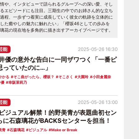
情や、インタビューで語られるグループへの深い愛、そし
るエピソードにも注目。三期生の中でのお姉さん的な立ち
過程、一歩ずつ着実に成長していく彼女の軌跡を立体的に
した癒やしの魅力に触れたい」「櫻坂46としての歩みを
璃花の現在地を多角的に描き出すアーカイブページです。
芸能
2025-05-26 16:30
村井優の意外な告白に一同ザワつく「一番ピ
思っていたのに…」
ひかる
そこ曲がったら、櫻坂？
そこさく
大園玲
小田倉麗奈
井優
幸阪茉莉乃
芸能
2025-05-26 13:00
新ビジュアル解禁！的野美青が表題曲初セン
らに石森璃花がBACKSセンターを担当！
美青
石森璃花
ビジュアル
Make or Break