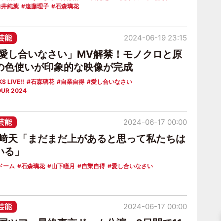
向井純葉
遠藤理子
石森璃花
芸能
2024-06-19 23:15
「愛し合いなさい」MV解禁！モノクロと原
の色使いが印象的な映像が完成
S LIVE!!
石森璃花
自業自得
愛し合いなさい
OUR 2024
芸能
2024-06-17 00:00
山﨑天「まだまだ上があると思って私たちは
いる」
ドーム
石森璃花
山下瞳月
自業自得
愛し合いなさい
芸能
2024-06-17 00:00