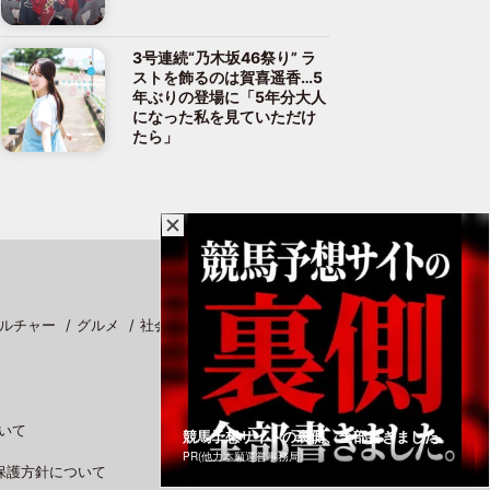
3号連続“乃木坂46祭り” ラ
ストを飾るのは賀喜遥香…5
年ぶりの登場に「5年分大人
になった私を見ていただけ
たら」
ルチャー
グルメ
社会
スポーツ
いて
競馬予想サイトの裏側、全部書きました。
PR(他力本願運営事務局)
保護方針について