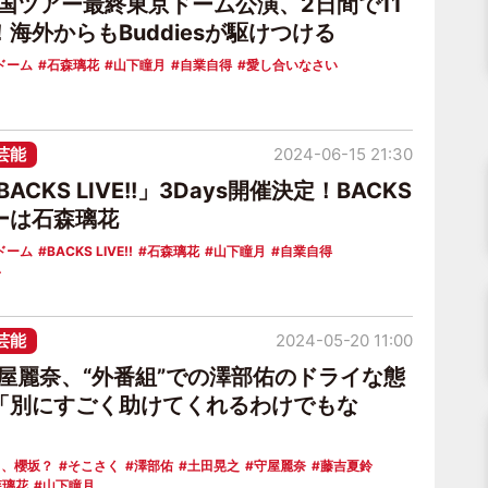
全国ツアー最終東京ドーム公演、2日間で11
海外からもBuddiesが駆けつける
ドーム
石森璃花
山下瞳月
自業自得
愛し合いなさい
芸能
2024-06-15 21:30
ACKS LIVE!!」3Days開催決定！BACKS
ーは石森璃花
ドーム
BACKS LIVE!!
石森璃花
山下瞳月
自業自得
い
芸能
2024-05-20 11:00
守屋麗奈、“外番組”での澤部佑のドライな態
「別にすごく助けてくれるわけでもな
ら、櫻坂？
そこさく
澤部佑
土田晃之
守屋麗奈
藤吉夏鈴
森璃花
山下瞳月