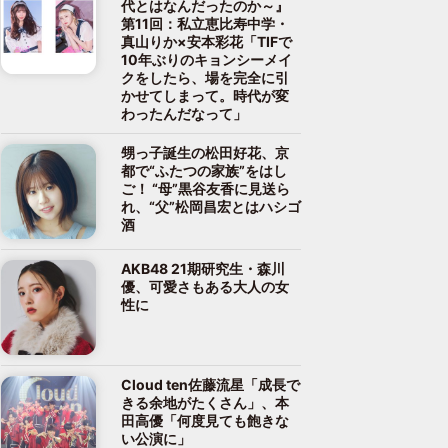
代とはなんだったのか～』
第11回：私立恵比寿中学・
真山りか×安本彩花「TIFで
10年ぶりのキョンシーメイ
クをしたら、場を完全に引
かせてしまって。時代が変
わったんだなって」
甥っ子誕生の松田好花、京
都で“ふたつの家族”をはし
ご！ “母”黒谷友香に見送ら
れ、“父”松岡昌宏とはハシゴ
酒
AKB48 21期研究生・森川
優、可愛さもある大人の女
性に
Cloud ten佐藤流星「成長で
きる余地がたくさん」、本
田高優「何度見ても飽きな
い公演に」