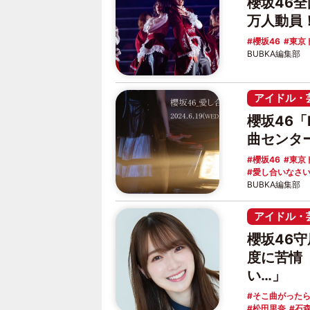
櫻坂46
万人動員！
櫻坂46
東京
BUBKA編集部
アイドル・
櫻坂46「B
曲センタ
櫻坂46
東京
愛し合いなさ
BUBKA編集部
アイドル・
櫻坂46
度に苦情
い…」
そこ曲がった
松田里奈
石