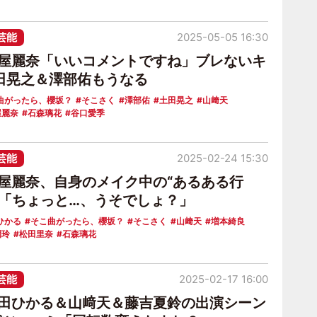
芸能
2025-05-05 16:30
守屋麗奈「いいコメントですね」ブレないキ
田晃之＆澤部佑もうなる
曲がったら、櫻坂？
そこさく
澤部佑
土田晃之
山﨑天
屋麗奈
石森璃花
谷口愛季
芸能
2025-02-24 15:30
守屋麗奈、自身のメイク中の“あるある行
き「ちょっと…、うそでしょ？」
ひかる
そこ曲がったら、櫻坂？
そこさく
山﨑天
増本綺良
園玲
松田里奈
石森璃花
芸能
2025-02-17 16:00
森田ひかる＆山﨑天＆藤吉夏鈴の出演シーン