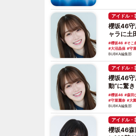
アイドル・
櫻坂46
ャラに土
櫻坂46
そこ
大沼晶保
守
BUBKA編集部
アイドル・
櫻坂46
動”に驚
櫻坂46
森田
守屋麗奈
大
BUBKA編集部
アイドル・
櫻坂46