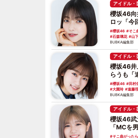
アイドル・
櫻坂46
ロッ「今
櫻坂46
そこ
石森璃花
山
BUBKA編集部
アイドル・
櫻坂46
らうも「
櫻坂46
田村
大園玲
遠藤
BUBKA編集部
アイドル・
櫻坂46
「MCを
そこ曲がった