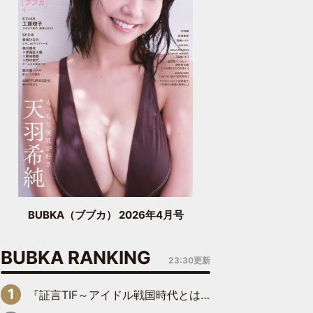
BUBKA（ブブカ） 2026年4月号
BUBKA RANKING
23:30更新
『証言TIF～アイドル戦国時代とはなんだったのか～』第6回：でんぱ組.inc・古川未鈴×相沢梨紗「『ハロプロやりたかったな』って言ったら、夢眠ねむさんに『てめえはでんぱ組．incなんだよ！』って肩パンされて(笑)」