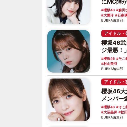
にMC陣
櫻坂46
森田
大園玲
石森
BUBKA編集部
アイドル・
櫻坂46
ジ最悪！
櫻坂46
そこ
村山美羽
BUBKA編集部
アイドル・
櫻坂46
メンバー
櫻坂46
そこ
大沼晶保
松
BUBKA編集部