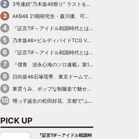
3号連続“乃木坂46祭り” ラストを飾るのは賀喜遥香…5年ぶりの登場に「5年分大人になった私を見ていただけたら」
AKB48 21期研究生・森川優、可愛さもある大人の女性に
『証言TIF～アイドル戦国時代とはなんだったのか～』第10回：さくら学院・武藤彩未×飯田らうら「正直、中3で辞めるというのを信じてなくて。そう言われてはいたけど、嘘でしょって」
乃木坂46×ビルディバイドTCG Vol.2公開 賀喜遥香＆田村真佑が『京まふ』ステージに登壇
『証言TIF～アイドル戦国時代とはなんだったのか～』第11回：私立恵比寿中学・真山りか×安本彩花「TIFで10年ぶりのキョンシーメイクをしたら、場を完全に引かせてしまって。時代が変わったんだなって」
『僕青 須永心海のソロ連載』第18回：「バーゲンセールハンターみうな inしまむら」編
日向坂46石塚瑶季、東京ドームで“観戦バレ”！ ナイツ・塙も認めた「巨人に詳しすぎるアイドル」は元VENUSスクール生で杉内コーチ推し⁉
東雲うみ、ポップな制服姿で魅せる“東雲グリーン”の正体
甥っ子誕生の松田好花、京都で“ふたつの家族”をはしご！ “母”黒谷友香に見送られ、“父”松岡昌宏とはハシゴ酒
PICK UP
『証言TIF～アイドル戦国時