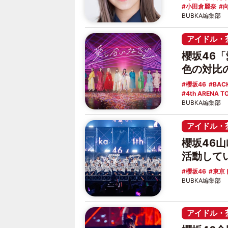
小田倉麗奈
BUBKA編集部
アイドル・
櫻坂46
色の対比
櫻坂46
BACK
4th ARENA T
BUBKA編集部
アイドル・
櫻坂46
活動して
櫻坂46
東京
BUBKA編集部
アイドル・