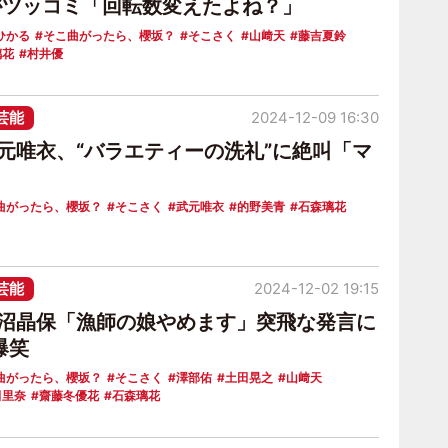
がツッコミ「回転数変えたよね？」
ひかる
そこ曲がったら、櫻坂？
そこさく
山﨑天
藤吉夏鈴
璃花
村井優
芸能
2024-12-09 16:30
武元唯衣、“バラエティーの洗礼”に絶叫「マ
」
曲がったら、櫻坂？
そこさく
武元唯衣
的野美青
石森璃花
芸能
2024-12-02 19:15
大沼晶保「漁師の娘やめます」突飛な発言に
爆笑
曲がったら、櫻坂？
そこさく
澤部佑
土田晃之
山﨑天
田里奈
齋藤冬優花
石森璃花