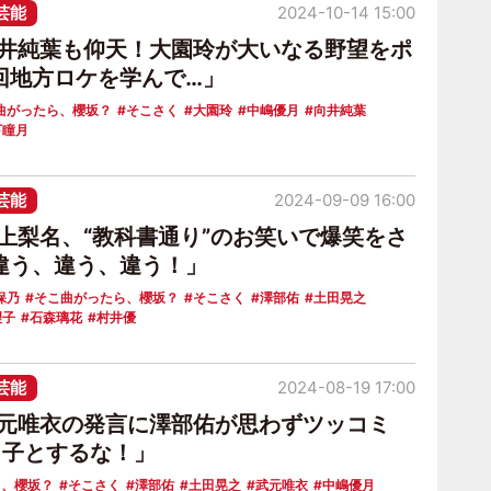
芸能
2024-10-14 15:00
向井純葉も仰天！大園玲が大いなる野望をポ
回地方ロケを学んで…」
曲がったら、櫻坂？
そこさく
大園玲
中嶋優月
向井純葉
下瞳月
芸能
2024-09-09 16:00
井上梨名、“教科書通り”のお笑いで爆笑をさ
違う、違う、違う！」
保乃
そこ曲がったら、櫻坂？
そこさく
澤部佑
土田晃之
理子
石森璃花
村井優
芸能
2024-08-19 17:00
武元唯衣の発言に澤部佑が思わずツッコミ
男子とするな！」
ら、櫻坂？
そこさく
澤部佑
土田晃之
武元唯衣
中嶋優月